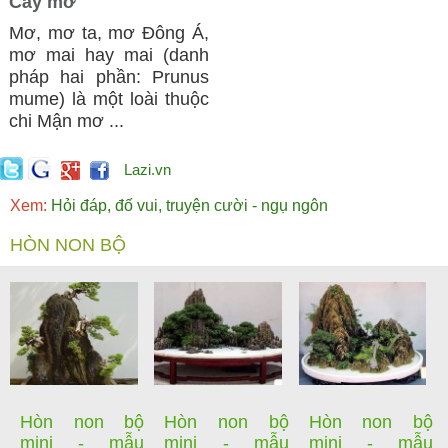
Cây mơ
Mơ, mơ ta, mơ Đông Á,
mơ mai hay mai (danh
pháp hai phần: Prunus
mume) là một loài thuộc
chi Mận mơ ...
Lazi.vn
Xem:
Hỏi đáp, đố vui, truyện cười - ngụ ngôn
HÒN NON BỘ
Hòn non bộ
Hòn non bộ
Hòn non bộ
mini - mẫu
mini - mẫu
mini - mẫu