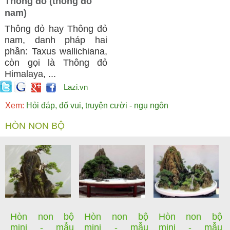
Thông đỏ (thông đỏ
nam)
Thông đỏ hay Thông đỏ
nam, danh pháp hai
phần: Taxus wallichiana,
còn gọi là Thông đỏ
Himalaya, ...
Lazi.vn
Xem:
Hỏi đáp, đố vui, truyện cười - ngụ ngôn
HÒN NON BỘ
Hòn non bộ
Hòn non bộ
Hòn non bộ
mini - mẫu
mini - mẫu
mini - mẫu