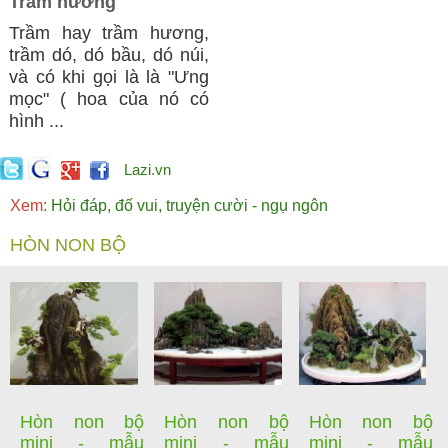
Trầm hương
Trầm hay trầm hương,
trầm dó, dó bầu, dó núi,
và có khi gọi là là "Ưng
mọc" ( hoa của nó có
hình ...
Lazi.vn
Xem:
Hỏi đáp, đố vui, truyện cười - ngụ ngôn
HÒN NON BỘ
Hòn non bộ
Hòn non bộ
Hòn non bộ
mini - mẫu
mini - mẫu
mini - mẫu