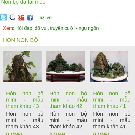
Non bộ đá tai mèo
Lazi.vn
Xem:
Hỏi đáp, đố vui, truyện cười - ngụ ngôn
HÒN NON BỘ
Hòn non bộ
Hòn non bộ
Hòn non bộ
mini - mẫu
mini - mẫu
mini - mẫu
tham khảo 43
tham khảo 42
tham khảo 41
Hòn non bộ
Hòn non bộ
Hòn non bộ
mini - mẫu
mini - mẫu
mini - mẫu
tham khảo 43
tham khảo 42
tham khảo 41
0 VNĐ
0 VNĐ
0 VNĐ