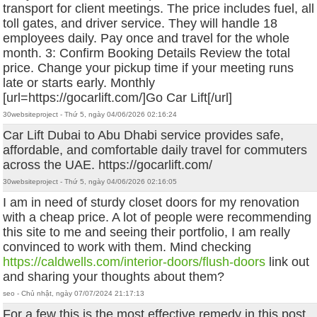
transport for client meetings. The price includes fuel, all
toll gates, and driver service. They will handle 18
employees daily. Pay once and travel for the whole
month. 3: Confirm Booking Details Review the total
price. Change your pickup time if your meeting runs
late or starts early. Monthly
[url=https://gocarlift.com/]Go Car Lift[/url]
30websiteproject - Thứ 5, ngày 04/06/2026 02:16:24
Car Lift Dubai to Abu Dhabi service provides safe,
affordable, and comfortable daily travel for commuters
across the UAE. https://gocarlift.com/
30websiteproject - Thứ 5, ngày 04/06/2026 02:16:05
I am in need of sturdy closet doors for my renovation
with a cheap price. A lot of people were recommending
this site to me and seeing their portfolio, I am really
convinced to work with them. Mind checking
https://caldwells.com/interior-doors/flush-doors
link out
and sharing your thoughts about them?
seo - Chủ nhật, ngày 07/07/2024 21:17:13
For a few this is the most effective remedy in this post