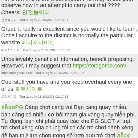
observe how in an attempt to carry out that ????
Cheers!
안전놀이터
안전놀이터 - Thứ 2, ngày 23/10/2023 02:18:01
Great, it really is excellent since you would like to learn,
Once i acquire to the distinct is normally the particular
website
메이저사이트
메이저사이트 - Thứ 2, ngày 23/10/2023 02:17:48
Unbelievably beneficial information, benefit proposing.
However, I may suggest that
https://totogorae.com/
https://totogorae.com/ - Thứ 2, ngày 23/10/2023 02:17:35
Cool stuff you have and you keep overhaul every one
of us
토토사이트
토토사이트 - Thứ 2, ngày 23/10/2023 02:17:18
สล็อตPG
Càng chơi càng vui Bạn càng quay nhiều,
bạn càng có nhiều cơ hội tham gia vòng quaymiễn phí.
Tự động, bạn chỉ phải quay các khe PG SLOT vì trại
trò chơi xèng của chúng tôi có các trò chơi đánh xèng
để bạn thử lựa chọn trong số hơn 100 trò chơi
สล็อต