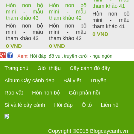
Hòn non bộ
Hòn non bộ
tham khảo 41
mini - mẫu
mini - mẫu
Hòn non bộ
tham khảo 43
tham khảo 42
mini - mẫu
Hòn non bộ
Hòn non bộ
tham khảo 41
mini - mẫu
mini - mẫu
0 VNĐ
tham khảo 43
tham khảo 42
0 VNĐ
0 VNĐ
Xem:
Hỏi đáp, đố vui, truyện cười - ngụ ngôn
Trang chủ
Giới thiệu
Cây cảnh đó đây
Album Cây cảnh đẹp
Bài viết
Truyện
Rao vặt
Hòn non bộ
Gửi phản hồi
Sỉ và lẻ cây cảnh
Hỏi đáp
Ô tô
Liên hệ
Copyright ©2015
Blogcaycanh.vn