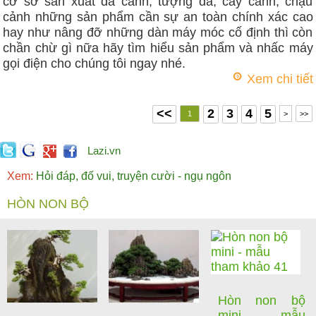
cơ sở sản xuất đá cảnh, tượng đá, cây cảnh, chậu
cảnh những sản phẩm cần sự an toàn chính xác cao
hay như nâng đỡ những dàn máy móc cố định thì còn
chần chừ gì nữa hãy tìm hiểu sản phẩm và nhấc máy
gọi điện cho chúng tôi ngay nhé.
Xem chi tiết
<<
2
3
4
5
1
>
>>
Lazi.vn
Xem:
Hỏi đáp, đố vui, truyện cười - ngụ ngôn
HÒN NON BỘ
Hòn non bộ
mini - mẫu