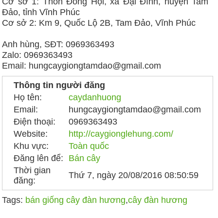
Cơ sở 1: Thôn Đồng Hội, xã Đại Đình, huyện Tam
Đảo, tỉnh Vĩnh Phúc
Cơ sở 2: Km 9, Quốc Lộ 2B, Tam Đảo, Vĩnh Phúc
Anh hùng, SĐT: 0969363493
Zalo: 0969363493
Email: hungcaygiongtamdao@gmail.com
Thông tin người đăng
Họ tên:
caydanhuong
Email:
hungcaygiongtamdao@gmail.com
Điện thoại:
0969363493
Website:
http://caygionglehung.com/
Khu vực:
Toàn quốc
Đăng lên để:
Bán cây
Thời gian
Thứ 7, ngày 20/08/2016 08:50:59
đăng:
Tags:
bán giống cây đàn hương
,
cây đàn hương