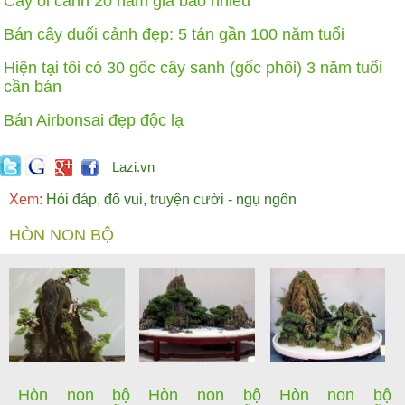
Cây ổi cảnh 20 năm giá bao nhiêu
Bán cây duối cảnh đẹp: 5 tán gần 100 năm tuổi
Hiện tại tôi có 30 gốc cây sanh (gốc phôi) 3 năm tuổi
cần bán
Bán Airbonsai đẹp độc lạ
Lazi.vn
Xem:
Hỏi đáp, đố vui, truyện cười - ngụ ngôn
HÒN NON BỘ
Hòn non bộ
Hòn non bộ
Hòn non bộ