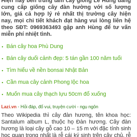
Hiện nay bên trung tâm cây giống Lê Hùng đang
cung cấp giống cây đàn hường với số lượng
lớn, giá cả hợp lý rẻ nhất thị trường cây hiện
nay, mọi chi tiết khách đạt hàng vui lòng liên hệ
theo SĐT: 0969363493 gặp anh Hùng để tư vấn
miễn phí nhiệt tình.
Bán cây hoa Phù Dung
Bán cây duối cảnh đẹp: 5 tán gần 100 năm tuổi
Tìm hiểu về nền bonsai Nhật Bản
Cần mua cây cảnh Phong lộc hoa
Muốn mua cây thạch lựu 50cm đổ xuống
Lazi.vn
- Hỏi đáp, đố vui, truyện cười - ngụ ngôn
Theo Wikipedia thì cây đàn hương, tên khoa học:
Santalum album L, thuộc họ Đàn hương. Cây đàn
hương là loại cây gỗ cao 10 – 15 m với đặc tính sinh
học quan trọng nhất là rễ cái ký sinh trên cây chủ, rễ