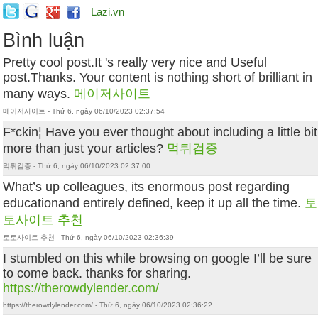
Lazi.vn
Bình luận
Pretty cool post.It 's really very nice and Useful
post.Thanks. Your content is nothing short of brilliant in
many ways.
메이저사이트
메이저사이트 - Thứ 6, ngày 06/10/2023 02:37:54
F*ckin¦ Have you ever thought about including a little bit
more than just your articles?
먹튀검증
먹튀검증 - Thứ 6, ngày 06/10/2023 02:37:00
What’s up colleagues, its enormous post regarding
educationand entirely defined, keep it up all the time.
토
토사이트 추천
토토사이트 추천 - Thứ 6, ngày 06/10/2023 02:36:39
I stumbled on this while browsing on google I’ll be sure
to come back. thanks for sharing.
https://therowdylender.com/
https://therowdylender.com/ - Thứ 6, ngày 06/10/2023 02:36:22