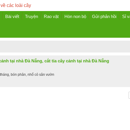
 về các loài cây
Bài viết
Truyện
Rao vặt
Hòn non bộ
Gửi phản hồi
Sỉ v
ảnh tại nhà Đà Nẵng, cắt tỉa cây cảnh tại nhà Đà Nẵng
 tháng, bón phân, nhổ cỏ sân vườn