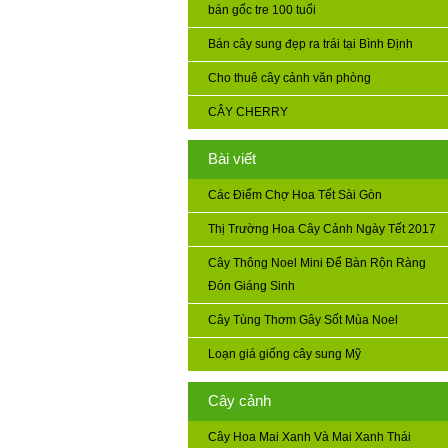
bán gốc tre 100 tuổi
Bán cây sung đẹp ra trái tại Bình Định
Cho thuê cây cảnh văn phòng
CÂY CHERRY
Bài viết
Các Điểm Chợ Hoa Tết Sài Gòn
Thị Trường Hoa Cây Cảnh Ngày Tết 2017
Cây Thông Noel Mini Để Bàn Rộn Ràng
Đón Giáng Sinh
Cây Tùng Thơm Gây Sốt Mùa Noel
Loạn giá giống cây sung Mỹ
Cây cảnh
Cây Hoa Mai Xanh Và Mai Xanh Thái