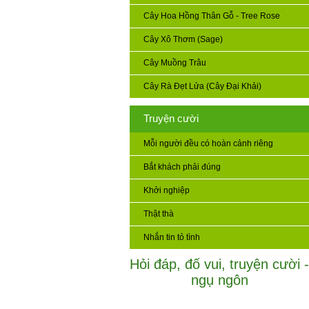
Cây Hoa Hồng Thân Gỗ - Tree Rose
Cây Xô Thơm (Sage)
Cây Muồng Trâu
Cây Rà Đẹt Lửa (Cây Đại Khải)
Truyện cười
Mỗi người đều có hoàn cảnh riêng
Bắt khách phải đúng
Khởi nghiệp
Thật thà
Nhắn tin tỏ tình
Hỏi đáp, đố vui, truyện cười -
ngụ ngôn