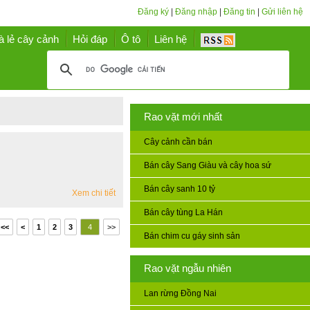
Đăng ký
|
Đăng nhập
|
Đăng tin
|
Gửi liên hệ
à lẻ cây cảnh
Hỏi đáp
Ô tô
Liên hệ
Rao vặt mới nhất
Cây cảnh cần bán
Bán cây Sang Giàu và cây hoa sứ
Bán cây sanh 10 tỷ
Xem chi tiết
Bán cây tùng La Hán
<<
<
1
2
3
4
>>
Bán chim cu gáy sinh sản
Rao vặt ngẫu nhiên
Lan rừng Đồng Nai