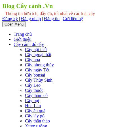
Blog Cây cảnh .Vn
Thông tin hữu ích, đầy đủ, tốt nhất về các loài cây
Đăng ký
|
Đăng nhập
|
Đăng tin
|
Gửi liên hệ
Open Menu
Trang chủ
Giới thiệu
Cây cảnh đó đây
Cây nội thất
Cây ngoại thất
Cây hoa
Cây phong thủy
Cây ngày Tết
Cây bonsai
Cây Thủy Sinh
Cây Leo
Cây thuốc
Cây thảm cỏ
Cây bụi
Hoa Lan
Cây ăn quả
Cây lấy gỗ
Cây thân thảo
Xương rồng