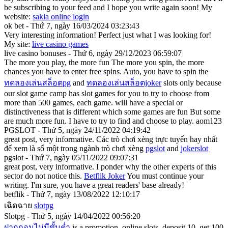
be subscribing to your feed and I hope you write again soon! My
website:
sakla online login
ok bet - Thứ 7, ngày 16/03/2024 03:23:43
Very interesting information! Perfect just what I was looking for!
My site:
live casino games
live casino bonuses - Thứ 6, ngày 29/12/2023 06:59:07
The more you play, the more fun The more you spin, the more
chances you have to enter free spins. Auto, you have to spin the
ทดลองเล่นสล็อตpg
and
ทดลองเล่นสล็อตjoker
slots only because
our slot game camp has slot games for you to try to choose from
more than 500 games, each game. will have a special or
distinctiveness that is different which some games are fun But some
are much more fun. I have to try to find and choose to play. aom123
PGSLOT - Thứ 5, ngày 24/11/2022 04:19:42
great post, very informative. Các trò chơi xèng trực tuyến hay nhất
để xem là số một trong ngành trò chơi xèng
pgslot
and
jokerslot
pgslot - Thứ 7, ngày 05/11/2022 09:07:31
great post, very informative. I ponder why the other experts of this
sector do not notice this.
Betflik Joker
You must continue your
writing. I'm sure, you have a great readers' base already!
betflik - Thứ 7, ngày 13/08/2022 12:10:17
เฉิดฉาย
slotpg
Slotpg - Thứ 5, ngày 14/04/2022 00:56:20
ฝากถอนไม่มีขั้นต่ำ
is a promotion, online slots, deposit 10, get 100