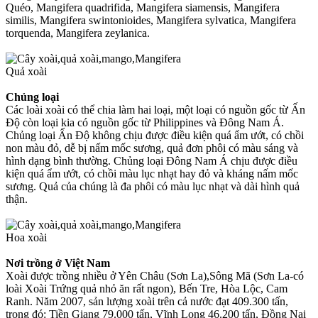
Quéo, Mangifera quadrifida, Mangifera siamensis, Mangifera
similis, Mangifera swintonioides, Mangifera sylvatica, Mangifera
torquenda, Mangifera zeylanica.
Quả xoài
Chủng loại
Các loài xoài có thể chia làm hai loại, một loại có nguồn gốc từ Ấn
Độ còn loại kia có nguồn gốc từ Philippines và Đông Nam Á.
Chủng loại Ấn Độ không chịu được điều kiện quá ẩm ướt, có chồi
non màu đỏ, dễ bị nấm mốc sương, quả đơn phôi có màu sáng và
hình dạng bình thường. Chủng loại Đông Nam Á chịu được điều
kiện quá ẩm ướt, có chồi màu lục nhạt hay đỏ và kháng nấm mốc
sương. Quả của chúng là đa phôi có màu lục nhạt và dài hình quả
thận.
Hoa xoài
Nơi trồng ở Việt Nam
Xoài được trồng nhiều ở Yên Châu (Sơn La),Sông Mã (Sơn La-có
loài Xoài Trứng quả nhỏ ăn rất ngon), Bến Tre, Hòa Lộc, Cam
Ranh. Năm 2007, sản lượng xoài trên cả nước đạt 409.300 tấn,
trong đó: Tiền Giang 79.000 tấn, Vĩnh Long 46.200 tấn, Đồng Nai