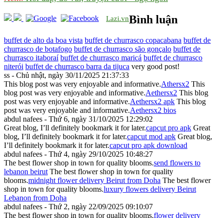
Bình luận
Lazi.vn
buffet de alto da boa vista
buffet de churrasco copacabana
buffet de
churrasco de botafogo
buffet de churrasco são gonçalo
buffet de
churrasco itaboraí
buffet de churrasco maricá
buffet de churrasco
niterói
buffet de churrasco barra da tijuca
very good post!
ss - Chủ nhật, ngày 30/11/2025 21:37:33
This blog post was very enjoyable and informative.
Athersx2
This
blog post was very enjoyable and informative.
Aethersx2
This blog
post was very enjoyable and informative.
Aethersx2 apk
This blog
post was very enjoyable and informative.
Aethersx2 bios
abdul nafees - Thứ 6, ngày 31/10/2025 12:29:02
Great blog, I’ll definitely bookmark it for later.
capcut pro apk
Great
blog, I’ll definitely bookmark it for later.
capcut mod apk
Great blog,
I’ll definitely bookmark it for later.
capcut pro apk download
abdul nafees - Thứ 4, ngày 29/10/2025 10:48:27
The best flower shop in town for quality blooms.
send flowers to
lebanon beirut
The best flower shop in town for quality
blooms.
midnight flower delivery Beirut from Doha
The best flower
shop in town for quality blooms.
luxury flowers delivery Beirut
Lebanon from Doha
abdul nafees - Thứ 2, ngày 22/09/2025 09:10:07
The best flower shop in town for quality blooms.
flower delivery