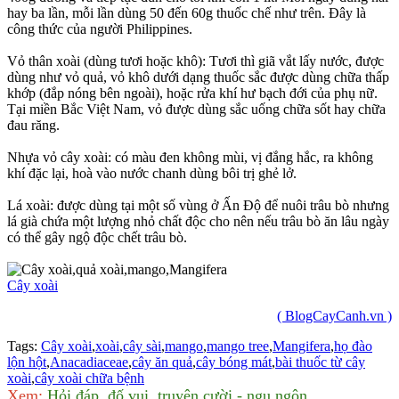
hay ba lần, mỗi lần dùng 50 đến 60g thuốc chế như trên. Đây là
công thức của người Philippines.
Vỏ thân xoài (dùng tươi hoặc khô): Tươi thì giã vắt lấy nước, được
dùng như vỏ quả, vỏ khô dưới dạng thuốc sắc được dùng chữa thấp
khớp (đắp nóng bên ngoài), hoặc rửa khí hư bạch đới của phụ nữ.
Tại miền Bắc Việt Nam, vỏ được dùng sắc uống chữa sốt hay chữa
đau răng.
Nhựa vỏ cây xoài: có màu đen không mùi, vị đắng hắc, ra không
khí đặc lại, hoà vào nước chanh dùng bôi trị ghẻ lở.
Lá xoài: được dùng tại một số vùng ở Ấn Độ để nuôi trâu bò nhưng
lá già chứa một lượng nhỏ chất độc cho nên nếu trâu bò ăn lâu ngày
có thể gây ngộ độc chết trâu bò.
Cây xoài
( BlogCayCanh.vn )
Tags:
Cây xoài
,
xoài
,
cây sài
,
mango
,
mango tree
,
Mangifera
,
họ đào
lộn hột
,
Anacadiaceae
,
cây ăn quả
,
cây bóng mát
,
bài thuốc từ cây
xoài
,
cây xoài chữa bệnh
Xem:
Hỏi đáp, đố vui, truyện cười - ngụ ngôn