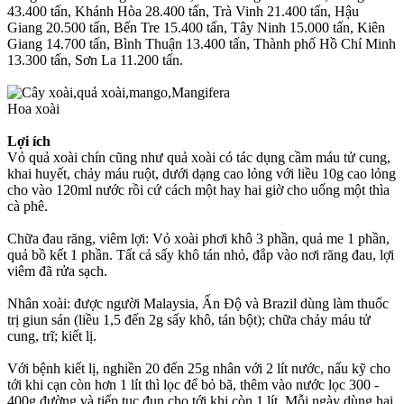
43.400 tấn, Khánh Hòa 28.400 tấn, Trà Vinh 21.400 tấn, Hậu
Giang 20.500 tấn, Bến Tre 15.400 tấn, Tây Ninh 15.000 tấn, Kiên
Giang 14.700 tấn, Bình Thuận 13.400 tấn, Thành phố Hồ Chí Minh
13.300 tấn, Sơn La 11.200 tấn.
Hoa xoài
Lợi ích
Vỏ quả xoài chín cũng như quả xoài có tác dụng cầm máu tử cung,
khai huyết, chảy máu ruột, dưới dạng cao lỏng với liều 10g cao lỏng
cho vào 120ml nước rồi cứ cách một hay hai giờ cho uống một thìa
cà phê.
Chữa đau răng, viêm lợi: Vỏ xoài phơi khô 3 phần, quả me 1 phần,
quả bồ kết 1 phần. Tất cả sấy khô tán nhỏ, đắp vào nơi răng đau, lợi
viêm đã rửa sạch.
Nhân xoài: được người Malaysia, Ấn Độ và Brazil dùng làm thuốc
trị giun sán (liều 1,5 đến 2g sấy khô, tán bột); chữa chảy máu tử
cung, trĩ; kiết lị.
Với bệnh kiết lị, nghiền 20 đến 25g nhân với 2 lít nước, nấu kỹ cho
tới khi cạn còn hơn 1 lít thì lọc để bỏ bã, thêm vào nước lọc 300 -
400g đường và tiếp tục đun cho tới khi còn 1 lít. Mỗi ngày dùng hai