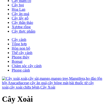
Cây thảm cỏ
Cây bụi
Hoa Lan
Cây ăn quả
Cây lấy gỗ
Cây thân thảo
Xương rồng
Cây thực phẩm
Cây cảnh
Tổng hợp
Hòn non bộ
Thế cây cảnh
Phong thủy
Bonsai
Chăm sóc cây cảnh
Phong cảnh
Cây Xoài