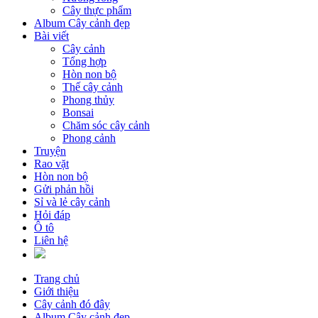
Cây thực phẩm
Album Cây cảnh đẹp
Bài viết
Cây cảnh
Tổng hợp
Hòn non bộ
Thế cây cảnh
Phong thủy
Bonsai
Chăm sóc cây cảnh
Phong cảnh
Truyện
Rao vặt
Hòn non bộ
Gửi phản hồi
Sỉ và lẻ cây cảnh
Hỏi đáp
Ô tô
Liên hệ
Trang chủ
Giới thiệu
Cây cảnh đó đây
Album Cây cảnh đẹp