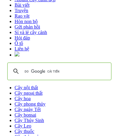
Bài viết
Truyện
Rao vặt
Hòn non bộ
Gửi phản hồi
Sỉ và lẻ cây cảnh
Hỏi đáp
Ô tô
Liên hệ
Cây nội thất
Cây ngoại thất
Cây hoa
Cây phong thủy
Cây ngày Tết
Cây bonsai
Cây Thủy Sinh
Cây Leo
Cây thuốc