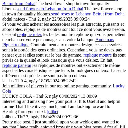
Beirut from Dubai
The best flower shop in town for quality
blooms.
send flowers to Lebanon from Dubai
The best flower shop
in town for quality blooms.
send roses to Lebanon Beirut from Doha
abdul nafees - Thứ 2, ngày 22/09/2025 09:09:24
Si vous voulez acheter les accessoires les plus attractifs, puissants et
abordables, répliques de montres sont tout ce dont vous avez besoin.
Ce sont
replique rolex
les belles montre replique qui vous permettent
de rehausser votre personnage sans voler la banque.
Audemars
Piguet replique
Contrairement aux montres design, ces accessoires
sont à la portée des gens ordinaires. Cependant, vous ne devez pas
penser que si elles sont sur le bas de gamme,
replique montre
ils sont
privés de la qualité et look classique que vous désirez. En fait,
replique panerai
les répliques de montres ont exactement le même
aspect et les caractéristiques que leurs homologues coûteux. La seule
différence est qu’elles ne sont pas trop coûteux.
lalala - Thứ 4, ngày 18/09/2024 08:22:42
Join millions of players in our top online gaming community.
Lucky
Cola
LUCKY COLA - Thứ 5, ngày 08/08/2024 13:00:09
Interesting and amazing how your post is! It Is Useful and helpful
for me That I like it very much, and I am looking forward to
Hearing from your next.
jolibet
jolibet - Thứ 3, ngày 16/04/2024 09:32:36
Pretty nice post. I just stumbled upon your weblog and wanted to
say that I have really enjoyed browsing your blog posts. After all I’ll