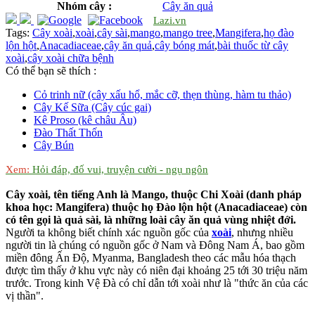
Nhóm cây :
Cây ăn quả
Lazi.vn
Tags:
Cây xoài
,
xoài
,
cây sài
,
mango
,
mango tree
,
Mangifera
,
họ đào
lộn hột
,
Anacadiaceae
,
cây ăn quả
,
cây bóng mát
,
bài thuốc từ cây
xoài
,
cây xoài chữa bệnh
Có thể bạn sẽ thích :
Cỏ trinh nữ (cây xấu hổ, mắc cỡ, thẹn thùng, hàm tu thảo)
Cây Kế Sữa (Cây cúc gai)
Kê Proso (kê châu Âu)
Đào Thất Thốn
Cây Bún
Xem:
Hỏi đáp, đố vui, truyện cười - ngụ ngôn
Cây xoài, tên tiếng Anh là Mango, thuộc Chi Xoài (danh pháp
khoa học: Mangifera) thuộc họ Đào lộn hột (Anacadiaceae) còn
có tên gọi là quả sài, là những loài cây ăn quả vùng nhiệt đới.
Người ta không biết chính xác nguồn gốc của
xoài
, nhưng nhiều
người tin là chúng có nguồn gốc ở Nam và Đông Nam Á, bao gồm
miền đông Ấn Độ, Myanma, Bangladesh theo các mẫu hóa thạch
được tìm thấy ở khu vực này có niên đại khoảng 25 tới 30 triệu năm
trước. Trong kinh Vệ Đà có chỉ dẫn tới xoài như là "thức ăn của các
vị thần".