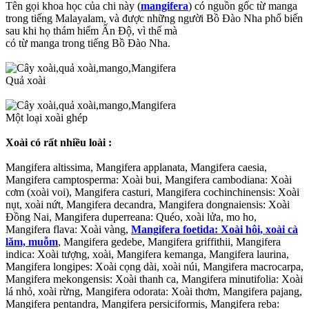
Tên gọi khoa học của chi này (
mangifera
) có nguồn gốc từ manga
trong tiếng Malayalam, và được những người Bồ Đào Nha phổ biến
sau khi họ thám hiểm Ấn Độ, vì thế mà
có từ manga trong tiếng Bồ Đào Nha.
Quả xoài
Một loại xoài ghép
Xoài có rất nhiều loài :
Mangifera altissima, Mangifera applanata, Mangifera caesia,
Mangifera camptosperma: Xoài bui, Mangifera cambodiana: Xoài
cơm (xoài voi), Mangifera casturi, Mangifera cochinchinensis: Xoài
nụt, xoài nứt, Mangifera decandra, Mangifera dongnaiensis: Xoài
Đồng Nai, Mangifera duperreana: Quéo, xoài lửa, mo ho,
Mangifera flava: Xoài vàng,
Mangifera foetida: Xoài hôi, xoài cà
lăm, muỗm
, Mangifera gedebe, Mangifera griffithii, Mangifera
indica: Xoài tượng, xoài, Mangifera kemanga, Mangifera laurina,
Mangifera longipes: Xoài cọng dài, xoài núi, Mangifera macrocarpa,
Mangifera mekongensis: Xoài thanh ca, Mangifera minutifolia: Xoài
lá nhỏ, xoài rừng, Mangifera odorata: Xoài thơm, Mangifera pajang,
Mangifera pentandra, Mangifera persiciformis, Mangifera reba: