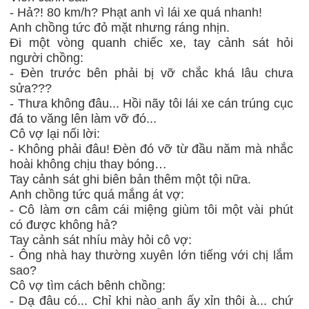
- Hả?! 80 km/h? Phạt anh vì lái xe quá nhanh!
Anh chồng tức đỏ mặt nhưng ráng nhịn.
Đi một vòng quanh chiếc xe, tay cảnh sát hỏi
người chồng:
- Đèn trước bên phải bị vỡ chắc khá lâu chưa
sửa???
- Thưa không đâu... Hồi nãy tôi lái xe cán trúng cục
đá to văng lên làm vỡ đó...
Cô vợ lại nối lời:
- Không phải đâu! Đèn đó vỡ từ đầu năm mà nhắc
hoài không chịu thay bóng…
Tay cảnh sát ghi biên bản thêm một tội nữa.
Anh chồng tức quá mắng át vợ:
- Cô làm ơn câm cái miệng giùm tôi một vài phút
có được không hả?
Tay cảnh sát nhíu mày hỏi cô vợ:
- Ông nhà hay thường xuyên lớn tiếng với chị lắm
sao?
Cô vợ tìm cách bênh chồng:
- Dạ đâu có... Chỉ khi nào anh ấy xỉn thôi à... chứ