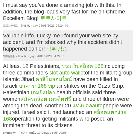
I must say you’ve done a amazing job with this. In
addition, the blog loads very fast for me on Chrome.
Excellent Blog!
토토사이트
토토사이트 - Thứ 6, ngày 04/08/2023 04:24:49
Valuable info. Lucky me I found your web site by
accident, and I’m shocked why this accident didn’t
happened earlier!
먹튀검증
먹튀검증 - Thứ 6, ngày 04/08/2023 04:24:35
At least 12 Palestinians,
รวมเว็บสล็อต 168
including
three commanders
slot auto wallet
of the militant group
Islamic Jihad,
คาสิโนออนไลน์
have been killed in
Israeli
บาคาร่า168 vip
air strikes on the Gaza Strip.
Palestinian
เกมยิงปลา
health officials said three
women
สมัครสล็อต เครดิตฟรี
and three children were
among the dead. Another 20
แทงบอลauto
people were
injured. Israel said it had launched an
สล็อตแตกง่าย
168
operation targeting militants who posed an
imminent threat to its citizens.
shutdown - Thứ 4, ngày 10/05/2023 06:09:56