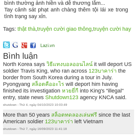
bình thường ảnh hiền và dễ thương lắm...
Tay cảnh sát phạt anh chàng thêm tội lái xe trong
tình trạng say xỉn.
Tags:
thật thà
,
truyện cười giao thông
,
truyện cười hay
Lazi.vn
Bình luận
North Korea says
วิธีแทงบอลออนไลน์
it will deport US
soldier Travis King, who ran across
123บาคาร่า
the
border from South Korea during a tour in July.
Pyongyang
สล็อตคืออะไร
will deport him having
finished its investigation
หวยยี่กี
into King's "illegal"
entry, state news
Shutdown123
agency KNCA said.
shutdown - Thứ 4, ngày 04/10/2023 10:03:49
More than 50 years
สล็อตทดลองเล่นฟรี
since the last
American soldier
123บาคาร่า
left Vietnam
shutdown - Thứ 7, ngày 16/09/2023 11:41:18