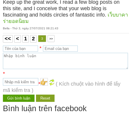
Keep up the great work, I read a few blog posts on
this site, and I conceive that your web blog is
fascinating and holds circles of fantastic info.
เว็บบาคา
ร่ายอดนิยม
Bella - Thứ 3, ngày 27/07/2021 08:21:43
<<
<
1
2
3
>>
*
*
*
( Kích chuột vào hình để lấy
mã kiểm tra )
Bình luận trên facebook