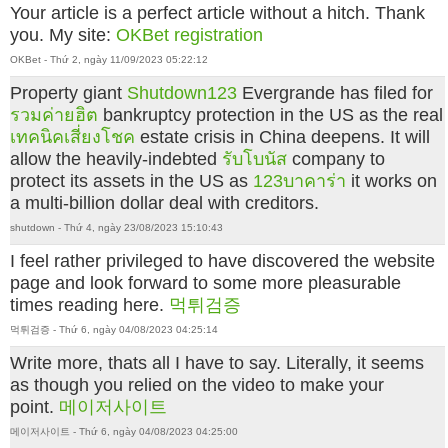
Your article is a perfect article without a hitch. Thank
you. My site:
OKBet registration
OKBet - Thứ 2, ngày 11/09/2023 05:22:12
Property giant
Shutdown123
Evergrande has filed for
รวมค่ายฮิต
bankruptcy protection in the US as the real
เทคนิคเสี่ยงโชค
estate crisis in China deepens. It will
allow the heavily-indebted
รับโบนัส
company to
protect its assets in the US as
123บาคาร่า
it works on
a multi-billion dollar deal with creditors.
shutdown - Thứ 4, ngày 23/08/2023 15:10:43
I feel rather privileged to have discovered the website
page and look forward to some more pleasurable
times reading here.
먹튀검증
먹튀검증 - Thứ 6, ngày 04/08/2023 04:25:14
Write more, thats all I have to say. Literally, it seems
as though you relied on the video to make your
point.
메이저사이트
메이저사이트 - Thứ 6, ngày 04/08/2023 04:25:00