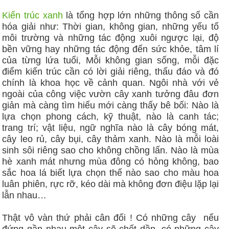
Kiến trúc xanh
là tổng hợp lớn những thông số cần
hóa giải như: Thời gian, không gian, những yếu tố
môi trường và những tác động xuôi ngược lại, độ
bền vững hay những tác động đến sức khỏe, tâm lí
của từng lứa tuổi, Mỗi không gian sống, mỗi đặc
điểm kiến trúc cần có lời giải riêng, thấu đáo và đó
chính là khoa học về cảnh quan. Ngôi nhà với vẻ
ngoài của công việc vườn cây xanh tưởng đâu đơn
giản mà càng tìm hiểu mới càng thấy bê bối: Nào là
lựa chọn phong cách, kỹ thuật, nào là canh tác;
trang trí; vật liệu, ngữ nghĩa nào là cây bóng mát,
cây leo rủ, cây bụi, cây thảm xanh. Nào là mỗi loài
sinh sôi riêng sao cho không chồng lấn. Nào là mùa
hè xanh mát nhưng mùa đông có hỏng không, bao
sắc hoa lá biết lựa chọn thế nào sao cho màu hoa
luân phiên, rực rỡ, kéo dài mà không đơn điệu lặp lại
lẫn nhau…
Thật vô vàn thứ phải cân đối ! Có những cây nếu
đứng gần nhau một cây sẽ chết dần, có những cây