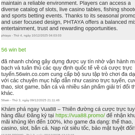
maintain a reliable environment. Players can access a
diverse catalog of slots, live casino tables, fishing shoot
and sports betting events. Thanks to its seasonal prom
and user focused design, PHTAYA offers a balanced mi
entertainment, trust and rewarding opportunities.
phtaya - Thứ 4, ngày 10/12/2025 04:03:03
56 win bet
đã nhanh chóng gây dựng được uy tín nhờ vận hành m
bạch và tuân thủ các quy định quốc tế về cá cược trực
tuyến.56win.co.com cung cấp bộ sưu tập trò chơi đa d
với các chuyên mục hấp dẫn như casino trực tuyến, cư
thao, slot game, bắn cá và nhiều sản phẩm giải trí đổi 
khác.
56win - Thứ 3, ngày 09/12/2025 21:11:46
Khám phá ngay Vua88 – Thiên đường cá cược trực tu
hàng đầu! Đăng ký tại
https://vua88.promo/
để nhận kh
mãi khủng lên đến 100%, kho game đa dạng: thể thao,
casino, slot, bắn cá. Nạp rút siêu tốc, bảo mật tuyệt đối!