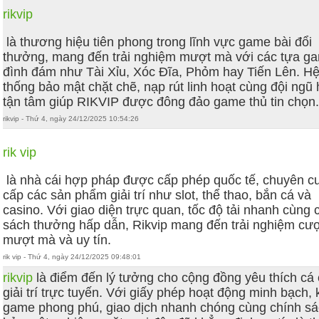
rikvip
là thương hiệu tiên phong trong lĩnh vực game bài đổi
thưởng, mang đến trải nghiệm mượt mà với các tựa g
đình đám như Tài Xỉu, Xóc Đĩa, Phỏm hay Tiến Lên. H
thống bảo mật chặt chẽ, nạp rút linh hoạt cùng đội ngũ 
tận tâm giúp RIKVIP được đông đảo game thủ tin chọn
rikvip - Thứ 4, ngày 24/12/2025 10:54:26
rik vip
là nhà cái hợp pháp được cấp phép quốc tế, chuyên c
cấp các sản phẩm giải trí như slot, thể thao, bắn cá và
casino. Với giao diện trực quan, tốc độ tải nhanh cùng 
sách thưởng hấp dẫn, Rikvip mang đến trải nghiệm cư
mượt mà và uy tín.
rik vip - Thứ 4, ngày 24/12/2025 09:48:01
rikvip
là điểm đến lý tưởng cho cộng đồng yêu thích cá
giải trí trực tuyến. Với giấy phép hoạt động minh bạch,
game phong phú, giao dịch nhanh chóng cùng chính s