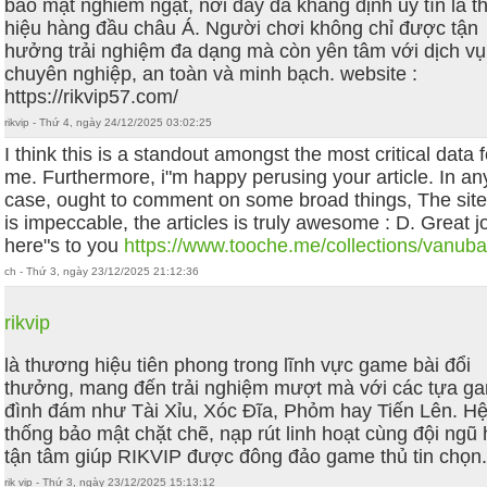
bảo mật nghiêm ngặt, nơi đây đã khẳng định uy tín là 
hiệu hàng đầu châu Á. Người chơi không chỉ được tận
hưởng trải nghiệm đa dạng mà còn yên tâm với dịch vụ
chuyên nghiệp, an toàn và minh bạch. website :
https://rikvip57.com/
rikvip - Thứ 4, ngày 24/12/2025 03:02:25
I think this is a standout amongst the most critical data f
me. Furthermore, i"m happy perusing your article. In an
case, ought to comment on some broad things, The site
is impeccable, the articles is truly awesome : D. Great j
here"s to you
https://www.tooche.me/collections/vanuba
ch - Thứ 3, ngày 23/12/2025 21:12:36
rikvip
là thương hiệu tiên phong trong lĩnh vực game bài đổi
thưởng, mang đến trải nghiệm mượt mà với các tựa g
đình đám như Tài Xỉu, Xóc Đĩa, Phỏm hay Tiến Lên. H
thống bảo mật chặt chẽ, nạp rút linh hoạt cùng đội ngũ 
tận tâm giúp RIKVIP được đông đảo game thủ tin chọn
rik vip - Thứ 3, ngày 23/12/2025 15:13:12