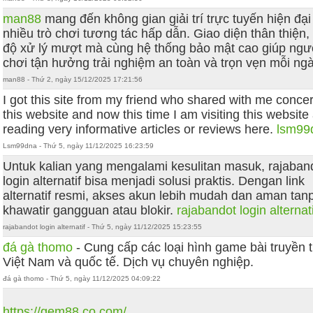
man88
mang đến không gian giải trí trực tuyến hiện đại
nhiều trò chơi tương tác hấp dẫn. Giao diện thân thiện,
độ xử lý mượt mà cùng hệ thống bảo mật cao giúp ngư
chơi tận hưởng trải nghiệm an toàn và trọn vẹn mỗi ngà
man88 - Thứ 2, ngày 15/12/2025 17:21:56
I got this site from my friend who shared with me conce
this website and now this time I am visiting this website
reading very informative articles or reviews here.
lsm99
Lsm99dna - Thứ 5, ngày 11/12/2025 16:23:59
Untuk kalian yang mengalami kesulitan masuk, rajaban
login alternatif bisa menjadi solusi praktis. Dengan link
alternatif resmi, akses akun lebih mudah dan aman tan
khawatir gangguan atau blokir.
rajabandot login alternati
rajabandot login alternatif - Thứ 5, ngày 11/12/2025 15:23:55
đá gà thomo
- Cung cấp các loại hình game bài truyền 
Việt Nam và quốc tế. Dịch vụ chuyên nghiệp.
đá gà thomo - Thứ 5, ngày 11/12/2025 04:09:22
https://gem88.co.com/