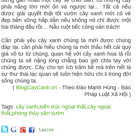
phải nắng lớn mới ổn và ngược lại… Tất cả nếu
được giải quyết thật tốt vườn cây xanh mới có vẻ
đẹp bền vững hấp dẫn nếu không nó chỉ được một
hai tháng đầu rồi… Nẫu ruột tiếc công oán trách!
Cần phải yêu cây xanh chúng ta mới được chúng
đáp lại, cần phải hiểu chúng ta mới thấu hết cái quý
giá vô tư từ chúng, quan hệ với cây xanh hoa lá rồi
chúng ta sẽ nặng lòng chẳng bao giờ chia tay với
chúng được. Cây cho lợi ích trăm bề mà trên hết là
sự thư thái lạc quan sẽ luôn hiện hữu chi li trong đời
sống chúng ta.
(
BlogCayCanh.vn
- Theo Đào Mạnh Hùng - Báo
Pháp Luật Xã Hội )
Tags:
cây xanh
,
kiến trúc ngoại thất
,
cây ngoại
thất
,
phong thủy sân vườn
Lazi.vn