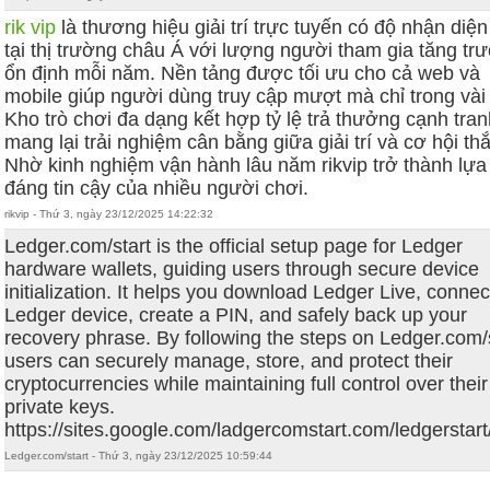
rik vip
là thương hiệu giải trí trực tuyến có độ nhận diệ
tại thị trường châu Á với lượng người tham gia tăng tr
ổn định mỗi năm. Nền tảng được tối ưu cho cả web và
mobile giúp người dùng truy cập mượt mà chỉ trong vài 
Kho trò chơi đa dạng kết hợp tỷ lệ trả thưởng cạnh tra
mang lại trải nghiệm cân bằng giữa giải trí và cơ hội th
Nhờ kinh nghiệm vận hành lâu năm rikvip trở thành lựa
đáng tin cậy của nhiều người chơi.
rikvip - Thứ 3, ngày 23/12/2025 14:22:32
Ledger.com/start is the official setup page for Ledger
hardware wallets, guiding users through secure device
initialization. It helps you download Ledger Live, connec
Ledger device, create a PIN, and safely back up your
recovery phrase. By following the steps on Ledger.com/s
users can securely manage, store, and protect their
cryptocurrencies while maintaining full control over their
private keys.
https://sites.google.com/ladgercomstart.com/ledgerstar
Ledger.com/start - Thứ 3, ngày 23/12/2025 10:59:44