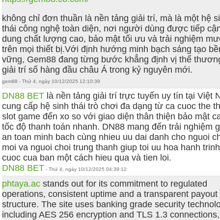
không chỉ đơn thuần là nền tảng giải trí, mà là một hệ s
thái công nghệ toàn diện, nơi người dùng được tiếp cận
dung chất lượng cao, bảo mật tối ưu và trải nghiệm m
trên mọi thiết bị.Với định hướng minh bạch sáng tạo bề
vững, Gem88 đang từng bước khẳng định vị thế thươn
giải trí số hàng đầu châu Á trong kỷ nguyên mới.
gem88 - Thứ 4, ngày 10/12/2025 12:10:39
DN88 BET
là nền tảng giải trí trực tuyến uy tín tại Việt
cung cấp hệ sinh thái trò chơi đa dạng từ ca cuoc the t
slot game đến xo so với giao diện thân thiện bảo mật c
tốc độ thanh toán nhanh. DN88 mang đến trải nghiệm gia
an toan minh bach cùng nhieu uu dai danh cho nguoi c
moi va nguoi choi trung thanh giup toi uu hoa hanh trin
cuoc cua ban một cách hieu qua và tien loi.
DN88 BET
- Thứ 4, ngày 10/12/2025 04:39:12
phtaya.ac
stands out for its commitment to regulated
operations, consistent uptime and a transparent payout
structure. The site uses banking grade security technol
including AES 256 encryption and TLS 1.3 connections,