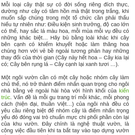
Mỗi loại cây thật sự có đời sống riêng đích thực,
dường như cây có tâm hồn mà thật trong trắng, khi
muốn sắp chúng trong một tổ chức cần phải thấu
hiểu tự nhiên như: Điều kiện sinh trưởng, độ cao lớn
có thể, hay sắc lá màu hoa, mỗi mùa mỗi vụ đều có
những khác biệt… Hãy bù bằng loài khác khi cây
bên cạnh có khiếm khuyết hoặc làm thăng hoa
chúng hơn với vẻ bề ngoài tương phản hay những
thay đổi của thời gian (Cây này hết hoa – Cây kia lại
có; Cây bên rụng lá – Cây cạnh lại xanh tươi …).
Một ngôi vườn cần có một cây hoặc nhóm cây làm
chủ thể, nó trở thành điểm nhấn quan trọng cho ngôi
nhà bằng vẻ ngoài hài hòa với hình khối của
kiến
trúc
. Vấn đề là mỗi gu trang trí mỗi khác, mỗi phong
cách (hiện đại, thuần Việt…) của ngôi nhà đều có
yêu cầu riêng biệt để nhóm cây là điểm nhấn trọng
yếu đó đóng vai trò chuẩn mực chi phối phần còn lại
của khu vườn. Đây chính là nghệ thuật vườn, là
công việc đầu tiên khi ta bắt tay vào tạo dựng vườn