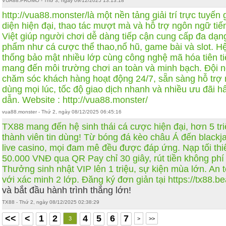
VUA88.PROMO - Thứ 3, ngày 09/12/2025 13:13:18
http://vua88.monster/
là một nền tảng giải trí trực tuyến 
diện hiện đại, thao tác mượt mà và hỗ trợ ngôn ngữ tiế
Việt giúp người chơi dễ dàng tiếp cận cung cấp đa dạn
phẩm như cá cược thể thao,nổ hũ, game bài và slot. H
thống bảo mật nhiều lớp cùng công nghệ mã hóa tiên t
mang đến môi trường chơi an toàn và minh bạch. Đội 
chăm sóc khách hàng hoạt động 24/7, sẵn sàng hỗ trợ
dùng mọi lúc, tốc độ giao dịch nhanh và nhiều ưu đãi h
dẫn. Website : http://vua88.monster/
vua88.monster - Thứ 2, ngày 08/12/2025 06:45:16
TX88 mang đến hệ sinh thái cá cược hiện đại, hơn 5 tr
thành viên tin dùng! Từ bóng đá kèo châu Á đến blackj
live casino, mọi đam mê đều được đáp ứng. Nạp tối thi
50.000 VNĐ qua QR Pay chỉ 30 giây, rút tiền không phí
Thưởng sinh nhật VIP lên 1 triệu, sự kiện mùa lớn. An 
với xác minh 2 lớp. Đăng ký đơn giản tại
https://tx88.be
và bắt đầu hành trình thắng lớn!
TX88 - Thứ 2, ngày 08/12/2025 02:38:29
<<
<
1
2
4
5
6
7
3
>
>>