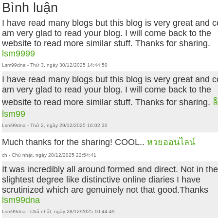
Bình luận
I have read many blogs but this blog is very great and co
am very glad to read your blog. I will come back to the
website to read more similar stuff. Thanks for sharing.
lsm9999
Lsm99dna - Thứ 3, ngày 30/12/2025 14:44:50
I have read many blogs but this blog is very great and co
am very glad to read your blog. I will come back to the
website to read more similar stuff. Thanks for sharing.
ล
lsm99
Lsm99dna - Thứ 2, ngày 29/12/2025 16:02:30
Much thanks for the sharing! COOL..
หวยออนไลน์
ch - Chủ nhật, ngày 28/12/2025 22:54:41
It was incredibly all around formed and direct. Not in th
slightest degree like distinctive online diaries I have
scrutinized which are genuinely not that good.Thanks
lsm99dna
Lsm99dna - Chủ nhật, ngày 28/12/2025 10:44:49