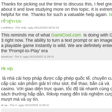
Thanks for picking out the time to discuss this, I feel gre
about it and love studying more on this topic. It is extre
helpful for me. Thanks for such a valuable help again.
l
เข้าสู่ระบบ
Lsm99dna - Chủ nhật, ngày 28/12/2025 08:52:19
This reminds me of what
GamiCool.com
is doing with 
3 right now. The ability to turn a text prompt or an image
a playable game instantly is wild. We are definitely ente
the 'Prompt-to-Play' era
GamiCool - Thứ 4, ngày 24/12/2025 11:28:31
rik vip
là nhà cái hợp pháp được cấp phép quốc tế, chuyên c
cấp các sản phẩm giải trí như slot, thể thao, bắn cá và
casino. Với giao diện trực quan, tốc độ tải nhanh cùng 
sách thưởng hấp dẫn, Rikvip mang đến trải nghiệm cư
mượt mà và uy tín.
rik vip - Thứ 4, ngày 24/12/2025 11:00:11