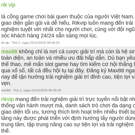
rik vip
là cổng game chơi bài quen thuộc của người Việt Nam.
giao diện gần gũi và dễ hiểu, Rikvip luôn mang đến trải
nghiệm tuyệt vời nhất cho người chơi, cùng với đội ng
sóc khách hàng 24/24 sẵn sàng mọi lúc.
rik vip - Thứ 2, ngày 22/12/2025 06:46:02
max88
không chỉ là nơi cá cược giải trí mà còn là hệ si
toàn diện, an toàn và nhiều ưu đãi hấp dẫn. Dù bạn yêu
thể thao, mê mẩn slot game hay tìm kiếm cơ hội thắng 
qua xổ số, tất cả đều hội tụ tại đây. Đăng ký Max88 ng
nay để tận hưởng trải nghiệm giải trí đỉnh cao, tiện lợi v
vẹn.
max88 - Thứ 2, ngày 22/12/2025 06:45:29
rikvip
mang đến trải nghiệm giải trí trực tuyến nổi bật n
thống vận hành mượt mà, danh sách trò chơi đa dạng 
giao diện tối ưu, tương thích linh hoạt trên nhiều thiết b
tảng này được phát triển với định hướng lấy người dùn
trung tâm, tập trung nâng cao sự tiện lợi và trải nghiệm
thể.