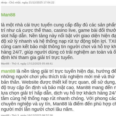
rikvip - Chủ nhật, ngày 21/12/2025 17:04:22
Man88
là một nhà cái trực tuyến cung cấp đầy đủ các sản phẩ
trí như cá cược thể thao, casino live, game bài đổi thư
slot hấp dẫn. Nền tảng này nổi bật với giao diện hiện đạ
độ xử lý nhanh và hệ thống nạp rút tự động tiện lợi. TX
cũng cam kết bảo mật thông tin người chơi và hỗ trợ k
hàng 24/7, giúp người dùng có trải nghiệm an toàn và 
định khi tham gia giải trí trực tuyến.
Man88 - Thứ 4, ngày 17/12/2025 05:48:41
man88
là nền tảng giải trí trực tuyến hiện đại, hướng đ
những người chơi yêu thích trải nghiệm mới mẻ và thử
bản thân. Website được thiết kế trực quan, dễ sử dụng,
độ truy cập ổn định và bảo mật cao. Man88 mang đến 
lựa chọn giải trí hấp dẫn, dịch vụ hỗ trợ khách hàng 24/
tâm cùng hệ thống nạp rút nhanh chóng. Với phong cá
chuyên nghiệp và uy tín, Man88 là điểm đến phù hợp c
người mới lẫn người chơi lâu năm.
man88 - Thứ 3, ngày 16/12/2025 08:52:36