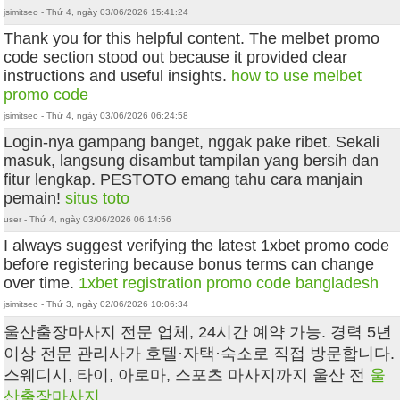
jsimitseo - Thứ 4, ngày 03/06/2026 15:41:24
Thank you for this helpful content. The melbet promo
code section stood out because it provided clear
instructions and useful insights.
how to use melbet
promo code
jsimitseo - Thứ 4, ngày 03/06/2026 06:24:58
Login-nya gampang banget, nggak pake ribet. Sekali
masuk, langsung disambut tampilan yang bersih dan
fitur lengkap. PESTOTO emang tahu cara manjain
pemain!
situs toto
user - Thứ 4, ngày 03/06/2026 06:14:56
I always suggest verifying the latest 1xbet promo code
before registering because bonus terms can change
over time.
1xbet registration promo code bangladesh
jsimitseo - Thứ 3, ngày 02/06/2026 10:06:34
울산출장마사지 전문 업체, 24시간 예약 가능. 경력 5년
이상 전문 관리사가 호텔·자택·숙소로 직접 방문합니다.
스웨디시, 타이, 아로마, 스포츠 마사지까지 울산 전
울
산출장마사지