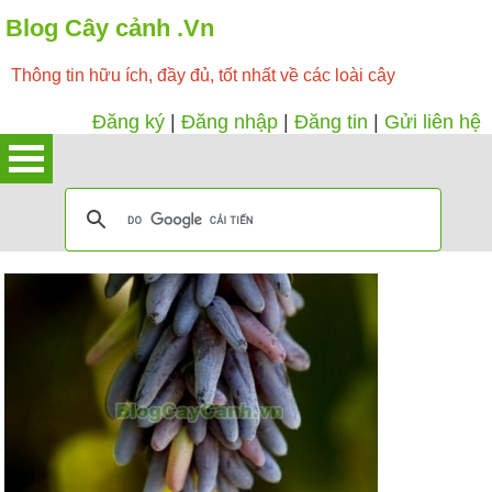
Blog Cây cảnh .Vn
Thông tin hữu ích, đầy đủ, tốt nhất về các loài cây
Đăng ký
|
Đăng nhập
|
Đăng tin
|
Gửi liên hệ