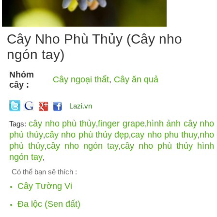
Cây Nho Phù Thủy (Cây nho
ngón tay)
Nhóm
Cây ngoại thất
,
Cây ăn quả
cây :
Lazi.vn
cây nho phù thủy
finger grape
hình ảnh cây nho
Tags:
,
,
phù thủy
cây nho phù thủy đẹp
cay nho phu thuy
nho
,
,
,
phù thủy
cây nho ngón tay
cây nho phù thủy hình
,
,
ngón tay
,
Có thể bạn sẽ thích :
Cây Tường Vi
Đa lộc (Sen đất)