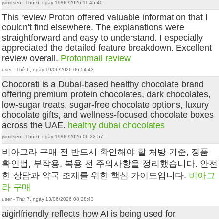
jsimitseo - Thứ 6, ngày 19/06/2026 11:45:40
This review Proton offered valuable information that I
couldn't find elsewhere. The explanations were
straightforward and easy to understand. I especially
appreciated the detailed feature breakdown. Excellent
review overall.
Protonmail review
user - Thứ 6, ngày 19/06/2026 06:54:43
Chocorati is a Dubai-based healthy chocolate brand
offering premium protein chocolates, dark chocolates,
low-sugar treats, sugar-free chocolate options, luxury
chocolate gifts, and wellness-focused chocolate boxes
across the UAE.
healthy dubai chocolates
jsimitseo - Thứ 6, ngày 19/06/2026 06:22:57
비아그라 구매 전 반드시 확인해야 할 처방 기준, 정품
확인법, 부작용, 복용 전 주의사항을 정리했습니다. 안전
한 상담과 약국 조제를 위한 핵심 가이드입니다.
비아그
라 구매
user - Thứ 7, ngày 13/06/2026 08:28:43
aigirlfriendly reflects how AI is being used for