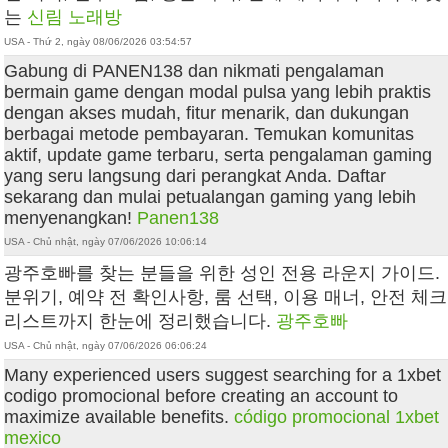
는
신림 노래방
USA - Thứ 2, ngày 08/06/2026 03:54:57
Gabung di PANEN138 dan nikmati pengalaman
bermain game dengan modal pulsa yang lebih praktis
dengan akses mudah, fitur menarik, dan dukungan
berbagai metode pembayaran. Temukan komunitas
aktif, update game terbaru, serta pengalaman gaming
yang seru langsung dari perangkat Anda. Daftar
sekarang dan mulai petualangan gaming yang lebih
menyenangkan!
Panen138
USA - Chủ nhật, ngày 07/06/2026 10:06:14
광주호빠를 찾는 분들을 위한 성인 전용 라운지 가이드.
분위기, 예약 전 확인사항, 룸 선택, 이용 매너, 안전 체크
리스트까지 한눈에 정리했습니다.
광주호빠
USA - Chủ nhật, ngày 07/06/2026 06:06:24
Many experienced users suggest searching for a 1xbet
codigo promocional before creating an account to
maximize available benefits.
código promocional 1xbet
mexico