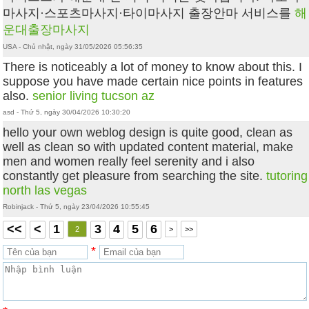
마사지·스포츠마사지·타이마사지 출장안마 서비스를
해
운대출장마사지
USA - Chủ nhật, ngày 31/05/2026 05:56:35
There is noticeably a lot of money to know about this. I
suppose you have made certain nice points in features
also.
senior living tucson az
asd - Thứ 5, ngày 30/04/2026 10:30:20
hello your own weblog design is quite good, clean as
well as clean so with updated content material, make
men and women really feel serenity and i also
constantly get pleasure from searching the site.
tutoring
north las vegas
Robinjack - Thứ 5, ngày 23/04/2026 10:55:45
<<
<
1
3
4
5
6
2
>
>>
*