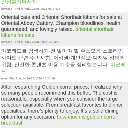
안성출장마사지
jsimitseo - Thứ 6, ngày 26/06/2026 09:27:31
Oriental cats and Oriental Shorthair kittens for sale at
Oriental Abbey Cattery. Champion bloodlines, health
guaranteed, and lovingly raised.
oriental shorthair
kittens for sale
jsimitseo - Thứ 5, ngày 25/06/2026 12:03:03
야코레드를 검색하기 전 알아야 할 주소모음·스트리밍
사이트 관련 주의사항, 저작권·개인정보·디지털 성범죄
위험, 안전한 콘텐츠 이용 기준을 정리했습니다.
야코레
드
user - Thứ 7, ngày 20/06/2026 06:30:49
After researching Golden corral prices, I realized why
so many people recommend this buffet. The cost is
reasonable, especially when you consider the large
selection available. From breakfast favorites to dinner
specialties, there’s plenty to enjoy. It’s a solid dining
option for any occasion.
how much is golden corral
breakfast