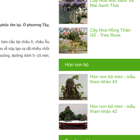
Cây Hoa Mai Xanh Và
Mai Xanh Thái
 phúc tìm lại. Ở phương Tây,
Cây Hoa Hồng Thân
Gỗ - Tree Rose
c bán cầu tại châu Á, châu Âu
 rễ này tạo ra rất nhiều chồi
 chuông, đường kính 5–10 mm,
Hòn non bộ
Hòn non bộ mini - mẫu
tham khảo 43
Hòn non bộ mini - mẫu
tham khảo 42