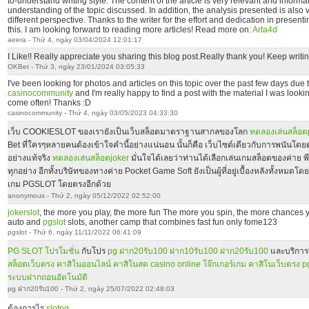
to-understand writing style. The content of the article is very relevant and inform
understanding of the topic discussed. In addition, the analysis presented is also
different perspective. Thanks to the writer for the effort and dedication in presentin
this. I am looking forward to reading more articles! Read more on:
Arta4d
aeera - Thứ 4, ngày 03/04/2024 12:01:17
I Like!! Really appreciate you sharing this blog post.Really thank you! Keep writi
OKBet - Thứ 3, ngày 23/01/2024 03:05:33
I've been looking for photos and articles on this topic over the past few days due
casinocommunity
and I'm really happy to find a post with the material I was looki
come often! Thanks :D
casinocommunity - Thứ 4, ngày 03/05/2023 04:33:30
เว็บ COOKIESLOT ของเรายังเป็นเว็บสล็อตมาตราฐานสากลของโลก
ทดลองเล่นสล็อต
Bet ที่ใครๆหลายคนต้องเข้าใจคำนี้อย่างแน่นอน นั้นก็คือ เว็บไซต์เดียวกับการพนันโด
อย่างแท้จริง
ทดลองเล่นสล็อตjoker
มั่นใจได้เลยว่าท่านได้เลือกเล่นเกมสล็อตของค่าย 
ทุกอย่าง อีกทั้งบริษัทของทางค่าย Pocket Game Soft ยังเป็นผู้ที่อยู่เบื้องหลังทั้งหม
เกม PGSLOT โดยตรงอีกด้วย
anonymous - Thứ 2, ngày 05/12/2022 02:52:00
jokerslot
, the more you play, the more fun The more you spin, the more chances y
auto and
pgslot
slots, another camp that combines fast fun only fome123
pgslot - Thứ 6, ngày 11/11/2022 06:41:09
PG SLOT โปรโมชั่น
กับโปร
pg ฝาก20รับ100
ฝาก10รับ100
ฝาก20รับ100
และบริการ
สล็อตเว็บตรง
คาสิโนออนไลน์
คาสิโนสด
casino online
โจ๊กเกอร์เกม
คาสิโนเว็บตรง
p
ระบบฝากถอนอัตโนมัติ
pg ฝาก20รับ100 - Thứ 2, ngày 25/07/2022 02:48:03
ต้องการไร
slotpg