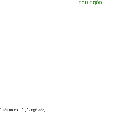
ngụ ngôn
á liều nó có thể gây ngộ độc;