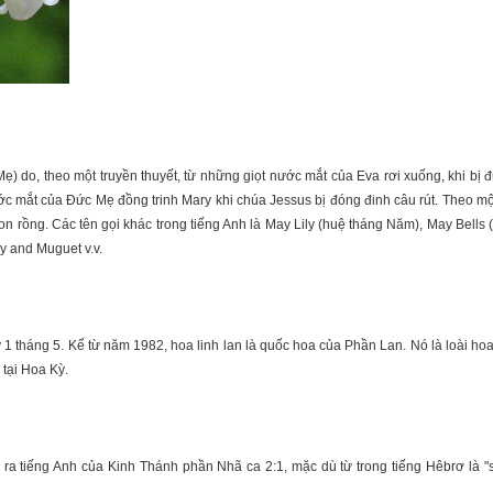
) do, theo một truyền thuyết, từ những giọt nước mắt của Eva rơi xuống, khi bị đu
ước mắt của Đức Mẹ đồng trinh Mary khi chúa Jessus bị đóng đinh câu rút. Theo một
on rồng. Các tên gọi khác trong tiếng Anh là May Lily (huệ tháng Năm), May Bells
y and Muguet v.v.
 tháng 5. Kể từ năm 1982, hoa linh lan là quốc hoa của Phần Lan. Nó là loài hoa
tại Hoa Kỳ.
dịch ra tiếng Anh của Kinh Thánh phần Nhã ca 2:1, mặc dù từ trong tiếng Hêbrơ l