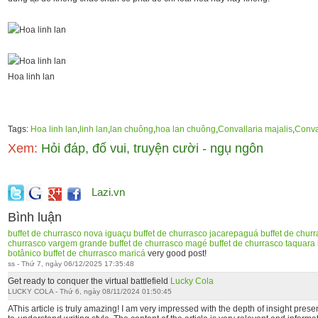
Hoa linh lan
Tags:
Hoa linh lan
,
linh lan
,
lan chuông
,
hoa lan chuông
,
Convallaria majalis
,
Conva
Xem:
Hỏi đáp, đố vui, truyện cười - ngụ ngôn
Lazi.vn
Bình luận
buffet de churrasco nova iguaçu
buffet de churrasco jacarepaguá
buffet de churr
churrasco vargem grande
buffet de churrasco magé
buffet de churrasco taquara
botânico
buffet de churrasco maricá
very good post!
ss - Thứ 7, ngày 06/12/2025 17:35:48
Get ready to conquer the virtual battlefield
Lucky Cola
LUCKY COLA - Thứ 6, ngày 08/11/2024 01:50:45
AThis article is truly amazing! I am very impressed with the depth of insight pres