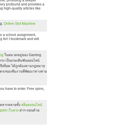
ative, providing a deeper
 very profound and provides a
g high-quality articles like
ng.
Online Slot Machine
 to a school assignment,
ng for! I bookmark and will
pg
ในหมวดหมู่ของ Gaming
ยตรง เป็นเกมเดิมพันออนไลน์
พีจีสล็อต ได้ถูกต้องตามกฏหมาย
ดโดยตรงของทีมงานที่พัฒนาทางค่าย
ou have to enter. Free spins,
หลากหลายทั้ง
สล็อตออนไลน์
gslot เว็บตรง
ฝาก-ถอนด้วย