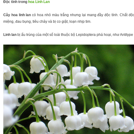
Độc tính trong
hoa Linh Lan
Cây hoa linh lan
có hoa nhỏ màu trắng nhưng lại mang đầy độc tính. Chất độc
miệng, đau bụng, tiêu chảy và bị co giật, loạn nhịp tim.
Linh lan
bị ấu trùng của một số loài thuộc bộ Lepidoptera phá hoại, như Antitype