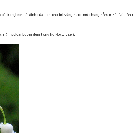
 có ở mọi nơi, từ đỉnh của hoa cho tới vùng nước mà chúng nằm ở đó. Nếu ăn n
 chi ( một loài bướm đêm trong họ Noctuidae ).