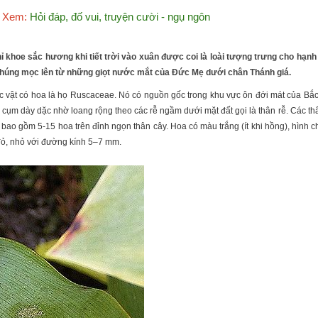
Xem:
Hỏi đáp, đố vui, truyện cười - ngụ ngôn
hỉ khoe sắc hương khi tiết trời vào xuân được coi là loài tượng trưng cho hạnh
g chúng mọc lên từ những giọt nước mắt của Đức Mẹ dưới chân Thánh giá.
thực vật có hoa là họ Ruscaceae. Nó có nguồn gốc trong khu vực ôn đới mát của Bắ
cụm dày dặc nhờ loang rộng theo các rễ ngầm dưới mặt đất gọi là thân rễ. Các thân
 bao gồm 5-15 hoa trên đỉnh ngọn thân cây. Hoa có màu trắng (ít khi hồng), hình
đỏ, nhỏ với đường kính 5–7 mm.