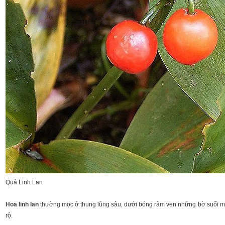
Quả Linh Lan
Hoa linh lan
thường mọc ở thung lũng sâu, dưới bóng râm ven những bờ suối má
rộ.