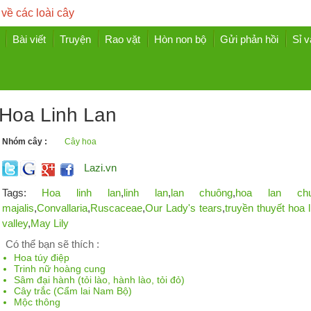
 về các loài cây
Bài viết
Truyện
Rao vặt
Hòn non bộ
Gửi phản hồi
Sỉ v
Hoa Linh Lan
Nhóm cây :
Cây hoa
Lazi.vn
Tags:
Hoa linh lan
,
linh lan
,
lan chuông
,
hoa lan chu
majalis
,
Convallaria
,
Ruscaceae
,
Our Lady's tears
,
truyền thuyết hoa l
valley
,
May Lily
Có thể bạn sẽ thích :
Hoa túy điệp
Trinh nữ hoàng cung
Sâm đại hành (tỏi lào, hành lào, tỏi đỏ)
Cây trắc (Cẩm lai Nam Bộ)
Mộc thông