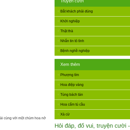
Truyện cười
Bắt khách phải đúng
Khởi nghiệp
Thật thà
Nhắn tin tỏ tình
Bệnh nghề nghiệp
Xem thêm
Phượng tím
Hoa điệp vàng
Tùng bách tán
Hoa cẩm tú cầu
Xà cừ
dài cùng với một chùm hoa nở
Hỏi đáp, đố vui, truyện cười -