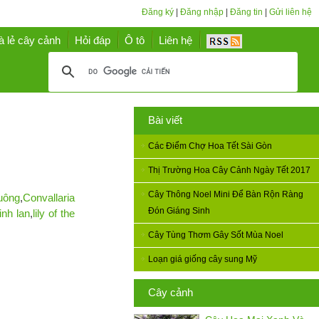
Đăng ký
|
Đăng nhập
|
Đăng tin
|
Gửi liên hệ
à lẻ cây cảnh
Hỏi đáp
Ô tô
Liên hệ
Bài viết
Các Điểm Chợ Hoa Tết Sài Gòn
Thị Trường Hoa Cây Cảnh Ngày Tết 2017
Cây Thông Noel Mini Để Bàn Rộn Ràng
ông
,
Convallaria
Đón Giáng Sinh
inh lan
,
lily of the
Cây Tùng Thơm Gây Sốt Mùa Noel
Loạn giá giống cây sung Mỹ
Cây cảnh