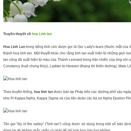
Truyền thuyết về
hoa Linh lan
Hoa Linh Lan
trong tiếng Anh còn được gọi là Our Lady's tears (Nước mắt của Mẹ
thành hoa linh lan. Một thuyết khác cho rằng linh lan xuất hiện từ những giọt n
lan cũng đã xuất hiện từ máu của Thánh Leonard trong trận chiến của ông với c
Constancy (huệ chung thủy), Ladder-to-Heaven (thang tới thiên đường), Male Lil
Theo truyền thống,
hoa linh lan
được bán tại Pháp trên các đường phố vào ngày 1
như Pi Kappa Alpha, Kappa Sigma và của liên đoàn các bà xơ Alpha Epsilon Phi 
Tên gọi "lily of the valley" ("linh lan") cũng được sử dụng trong một số bản 
dùng tại đó không chắc chắn có phải để chỉ loài hoa này hay không.