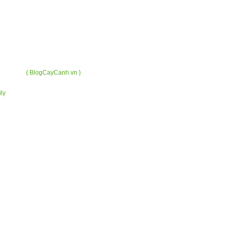
( BlogCayCanh.vn )
ly