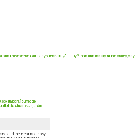
llaria
,
Ruscaceae
,
Our Lady's tears
,
truyền thuyết hoa linh lan
,
lily of the valley
,
May Li
asco itaboraí
buffet de
buffet de churrasco jardim
ented and the clear and easy-