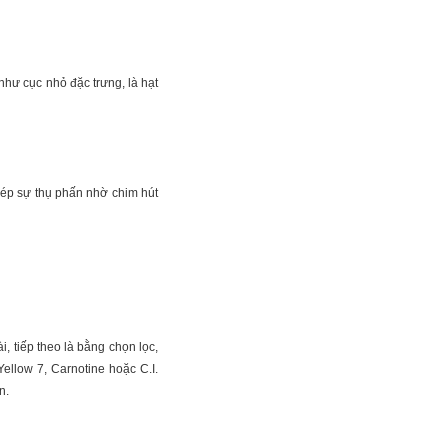
như cục nhỏ đặc trưng, là hạt
phép sự thụ phấn nhờ chim hút
, tiếp theo là bằng chọn lọc,
Yellow 7, Carnotine hoặc C.I.
n.