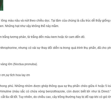
lông màu nâu và nứt theo chiều dọc. Tại tâm của chúng là cấu trúc dễ thấy giống 
u đen. Những hạt như vậy không thể nảy mầm.
ốm trắng tương phản, từ trắng đến màu kem hoặc từ cam đến đỏ.
throphorine, nhưng có vài sự thay đổi diễn ra trong quá trình thụ phấn, đã cho 
 vàng lớn (Noctua pronuba).
ất phong phú. Những nhóm được ghép thông qua sự thụ phấn chéo giữa 4 hoặc 5 loài
 Primuline (màu sắc có chứa vòng benzothiazole, còn được biết tới như là Direct 
 tỉa rất tốt. Tuy nhiên, do chiều cao, cây trồng thường hay bị đổ rạp khi có gió lớ