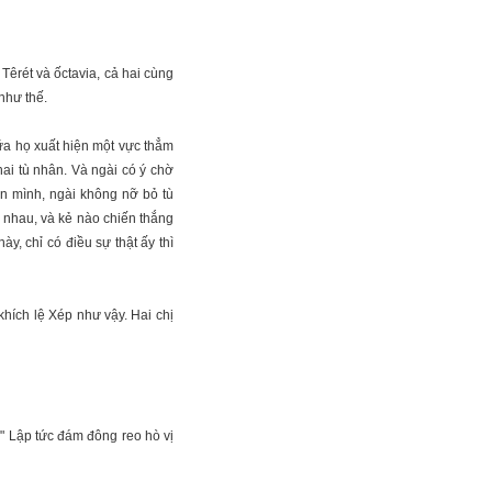
Têrét và ốctavia, cả hai cùng
như thế.
iữa họ xuất hiện một vực thẳm
ai tù nhân. Và ngài có ý chờ
n mình, ngài không nỡ bỏ tù
i nhau, và kẻ nào chiến thắng
y, chỉ có điều sự thật ấy thì
hích lệ Xép như vậy. Hai chị
!" Lập tức đám đông reo hò vị