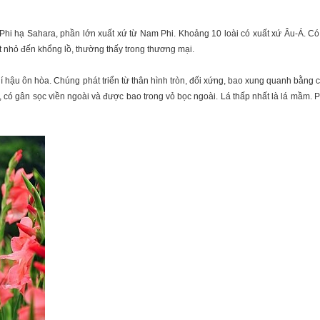
 Phi hạ Sahara, phần lớn xuất xứ từ Nam Phi. Khoảng 10 loài có xuất xứ Âu-Á. Có
ất nhỏ đến khổng lồ, thường thấy trong thương mại.
hí hậu ôn hòa. Chúng phát triển từ thân hình tròn, đối xứng, bao xung quanh bằng 
m, có gân sọc viền ngoài và được bao trong vỏ bọc ngoài. Lá thấp nhất là lá mầm. 