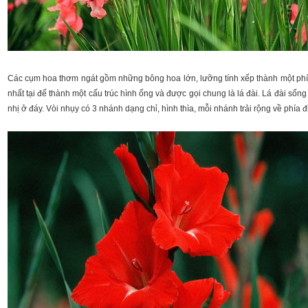
Các cụm hoa thơm ngát gồm những bông hoa lớn, lưỡng tính xếp thành một phía
nhất tại đế thành một cấu trúc hình ống và được gọi chung là lá đài. Lá đài sốn
nhị ở đáy. Vòi nhụy có 3 nhánh dạng chỉ, hình thìa, mỗi nhánh trải rộng về phía đ