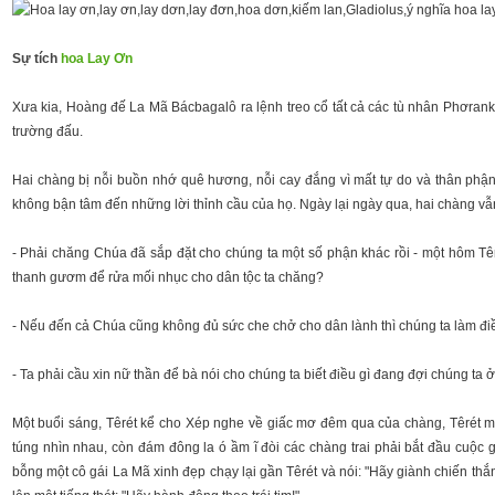
Sự tích
hoa Lay Ơn
Xưa kia, Hoàng đế La Mã Bácbagalô ra lệnh treo cổ tất cả các tù nhân Phơranki
trường đấu.
Hai chàng bị nỗi buồn nhớ quê hương, nỗi cay đắng vì mất tự do và thân phậ
không bận tâm đến những lời thỉnh cầu của họ. Ngày lại ngày qua, hai chàng v
- Phải chăng Chúa đã sắp đặt cho chúng ta một số phận khác rồi - một hôm Tê
thanh gươm để rửa mối nhục cho dân tộc ta chăng?
- Nếu đến cả Chúa cũng không đủ sức che chở cho dân lành thì chúng ta làm điề
- Ta phải cầu xin nữ thần để bà nói cho chúng ta biết điều gì đang đợi chúng ta ở
Một buổi sáng, Têrét kể cho Xép nghe về giấc mơ đêm qua của chàng, Têrét
túng nhìn nhau, còn đám đông la ó ầm ĩ đòi các chàng trai phải bắt đầu cuộc
bỗng một cô gái La Mã xinh đẹp chạy lại gần Têrét và nói: "Hãy giành chiến th