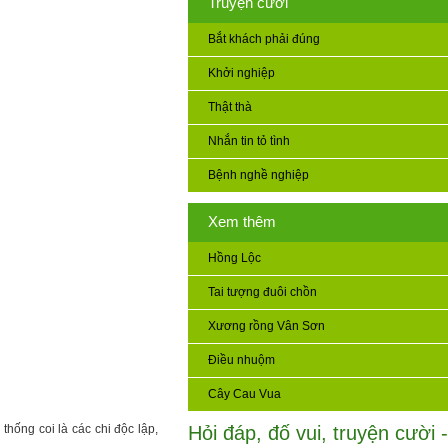
Truyện cười
Bắt khách phải đúng
Khởi nghiệp
Thật thà
Nhắn tin tỏ tình
Bệnh nghề nghiệp
Xem thêm
Hồng Lộc
Tai tượng đuôi chồn
Xương rồng Vân Sơn
Điều nhuộm
Cây Cau Vua
hống coi là các chi độc lập,
Hỏi đáp, đố vui, truyện cười -