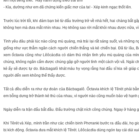
lên một tiếng thét: "Hãy hành động theo trái tim!"
- Kìa, dường như em đã chứng kiến giấc mơ của ta! - Xép kinh ngạc thốt lên.
Trước lúc trời tối, khi đám bạn bè từ đấu trường trở về nhà hết, hai chàng bắt 
không hẹn mà đưa mắt nhìn nhau. Họ không sao rời mắt khỏi nhau được nữa, vì 
Tình yêu đâu phải lúc nào cũng mù quáng, mà trái lại rất sáng suốt, và những 
giống như vực thẳm ngăn cách người chiến thắng và kẻ chiến bại. Đã từ lâu, B
xem ốctavia cũng như Lêôcácđia có dám thú nhận tình yêu mù quáng của mình 
chúng, không ngăn cấm được chúng gặp gỡ người tình một cách vội vã. Ngài chỉ 
kẻ ấy sẽ được tự do. Bácbagalô khát máu hy vọng rằng hai đấu sĩ kia sẽ giáp chiế
người đến xem không thể thấy được.
Tất cả đều diễn ra như dự đoán của Bácbagalô. Ốctavia khích lệ Têrét phải bằ
em bỗng dưng trở thành kẻ thù của nhau, vì người nào cũng muốn bảo vệ hạnh p
Ngày diễn ra trận đấu bắt đầu. Đấu trường chật ních công chúng. Ngay ở hàng g
Khi Têrét và Xép, mình trần như các chiến binh Phơranki bước ra đấu đài, họ gi
bị kích động. ốctavia đưa mắt khích lệ Têrét. Lêôcácđia dùng ngón tay cái dùi x