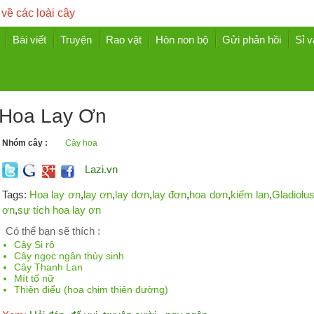
 về các loài cây
Bài viết
Truyện
Rao vặt
Hòn non bộ
Gửi phản hồi
Sỉ v
Hoa Lay Ơn
Nhóm cây :
Cây hoa
Lazi.vn
Tags:
Hoa lay ơn
,
lay ơn
,
lay dơn
,
lay đơn
,
hoa dơn
,
kiếm lan
,
Gladiolu
ơn
,
sự tích hoa lay ơn
Có thể bạn sẽ thích :
Cây Si rô
Cây ngọc ngân thủy sinh
Cây Thanh Lan
Mít tố nữ
Thiên điểu (hoa chim thiên đường)