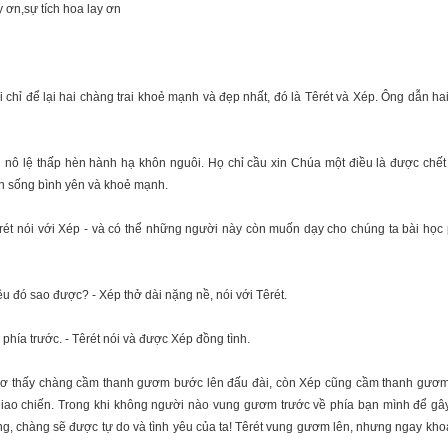
 chỉ để lại hai chàng trai khoẻ mạnh và đẹp nhất, đó là Têrét và Xép. Ông dẫn h
n nô lệ thấp hèn hành hạ khôn nguôi. Họ chỉ cầu xin Chúa một điều là được chế
ẫn sống bình yên và khoẻ mạnh.
rét nói với Xép - và có thể những người này còn muốn dạy cho chúng ta bài học 
u đó sao được? - Xép thở dài nặng nề, nói với Têrét.
 phía trước. - Têrét nói và được Xép đồng tình.
 mơ thấy chàng cầm thanh gươm bước lên đấu đài, còn Xép cũng cầm thanh gươm
 giao chiến. Trong khi không người nào vung gươm trước về phía bạn mình để g
ắng, chàng sẽ được tự do và tình yêu của ta! Têrét vung gươm lên, nhưng ngay kho