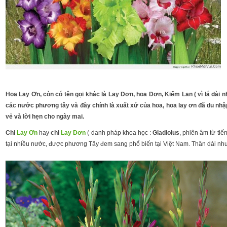
Hoa Lay Ơn, còn có tên gọi khác là Lay Dơn, hoa Dơn, Kiếm Lan ( vì lá dài n
các nước phương tây và đây chính là xuất xứ của hoa, hoa lay ơn đã du nh
vẻ và lời hẹn cho ngày mai.
Chi
Lay Ơn
hay
chi
Lay Dơn
( danh pháp khoa học :
Gladiolus
, phiên âm từ tiế
tại nhiều nước, được phương Tây đem sang phổ biến tại Việt Nam. Thân dài nh