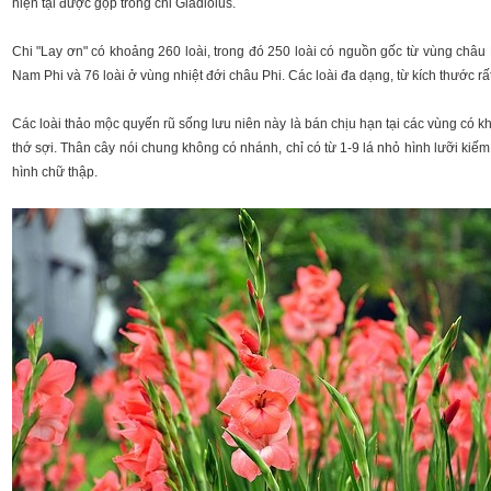
hiện tại được gộp trong chi Gladiolus.
Chi "Lay ơn" có khoảng 260 loài, trong đó 250 loài có nguồn gốc từ vùng châu
Nam Phi và 76 loài ở vùng nhiệt đới châu Phi. Các loài đa dạng, từ kích thước r
Các loài thảo mộc quyến rũ sống lưu niên này là bán chịu hạn tại các vùng có k
thớ sợi. Thân cây nói chung không có nhánh, chỉ có từ 1-9 lá nhỏ hình lưỡi kiế
hình chữ thập.