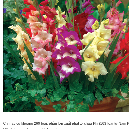
Chi này có khoảng 260 loài, phần lớn xuất phát từ châu Phi (163 loài từ Nam P