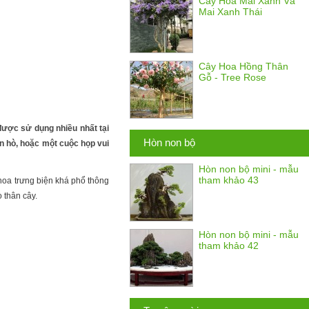
Cây Hoa Mai Xanh Và
Mai Xanh Thái
Cây Hoa Hồng Thân
Gỗ - Tree Rose
 được sử dụng nhiều nhất tại
Hòn non bộ
n hò, hoặc một cuộc họp vui
Hòn non bộ mini - mẫu
tham khảo 43
i hoa trưng biện khá phổ thông
 thân cây.
Hòn non bộ mini - mẫu
tham khảo 42