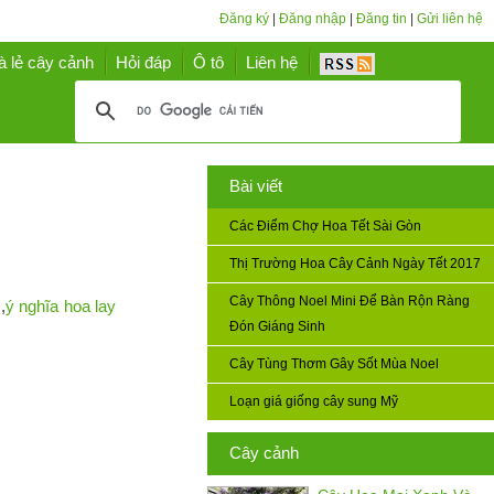
Đăng ký
|
Đăng nhập
|
Đăng tin
|
Gửi liên hệ
à lẻ cây cảnh
Hỏi đáp
Ô tô
Liên hệ
Bài viết
Các Điểm Chợ Hoa Tết Sài Gòn
Thị Trường Hoa Cây Cảnh Ngày Tết 2017
Cây Thông Noel Mini Để Bàn Rộn Ràng
s
,
ý nghĩa hoa lay
Đón Giáng Sinh
Cây Tùng Thơm Gây Sốt Mùa Noel
Loạn giá giống cây sung Mỹ
Cây cảnh