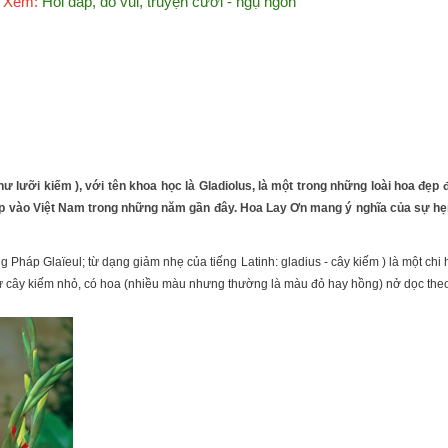
Xem:
Hỏi đáp, đố vui, truyện cười - ngụ ngôn
hư lưỡi kiếm ), với tên khoa học là Gladiolus, là một trong những loài hoa đẹp
ập vào Việt Nam trong những năm gần đây. Hoa Lay Ơn mang ý nghĩa của sự hẹ
ng Pháp Glaïeul; từ dạng giảm nhẹ của tiếng Latinh: gladius - cây kiếm ) là một ch
ư cây kiếm nhỏ, có hoa (nhiều màu nhưng thường là màu đỏ hay hồng) nở dọc theo