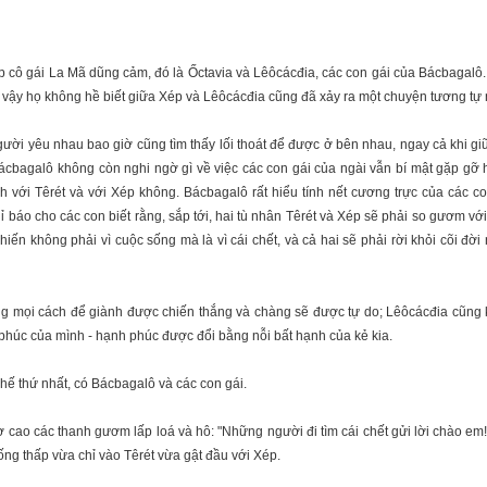
gặp cô gái La Mã dũng cảm, đó là Ốctavia và Lêôcácđia, các con gái của Bácbagalô. 
vậy họ không hề biết giữa Xép và Lêôcácđia cũng đã xảy ra một chuyện tương tự 
người yêu nhau bao giờ cũng tìm thấy lối thoát để được ở bên nhau, ngay cả khi g
ácbagalô không còn nghi ngờ gì về việc các con gái của ngài vẫn bí mật gặp gỡ h
với Têrét và với Xép không. Bácbagalô rất hiểu tính nết cương trực của các co
báo cho các con biết rằng, sắp tới, hai tù nhân Têrét và Xép sẽ phải so gươm vớ
n không phải vì cuộc sống mà là vì cái chết, và cả hai sẽ phải rời khỏi cõi đời nà
ng mọi cách để giành được chiến thắng và chàng sẽ được tự do; Lêôcácđia cũng k
húc của mình - hạnh phúc được đổi bằng nỗi bất hạnh của kẻ kia.
hế thứ nhất, có Bácbagalô và các con gái.
ơ cao các thanh gươm lấp loá và hô: "Những người đi tìm cái chết gửi lời chào em
uống thấp vừa chỉ vào Têrét vừa gật đầu với Xép.