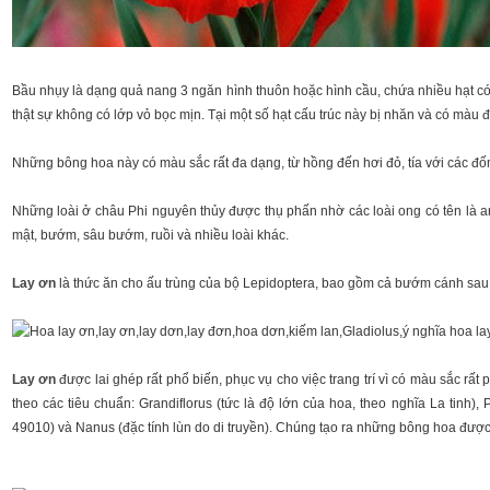
Bầu nhụy là dạng quả nang 3 ngăn hình thuôn hoặc hình cầu, chứa nhiều hạt có 
thật sự không có lớp vỏ bọc mịn. Tại một số hạt cấu trúc này bị nhăn và có mà
Những bông hoa này có màu sắc rất đa dạng, từ hồng đến hơi đỏ, tía với các đ
Những loài ở châu Phi nguyên thủy được thụ phấn nhờ các loài ong có tên là an
mật, bướm, sâu bướm, ruồi và nhiều loài khác.
Lay ơn
là thức ăn cho ấu trùng của bộ Lepidoptera, bao gồm cả bướm cánh sau
Lay ơn
được lai ghép rất phổ biến, phục vụ cho việc trang trí vì có màu sắc r
theo các tiêu chuẩn: Grandiflorus (tức là độ lớn của hoa, theo nghĩa La tinh),
49010) và Nanus (đặc tính lùn do di truyền). Chúng tạo ra những bông hoa được cắt