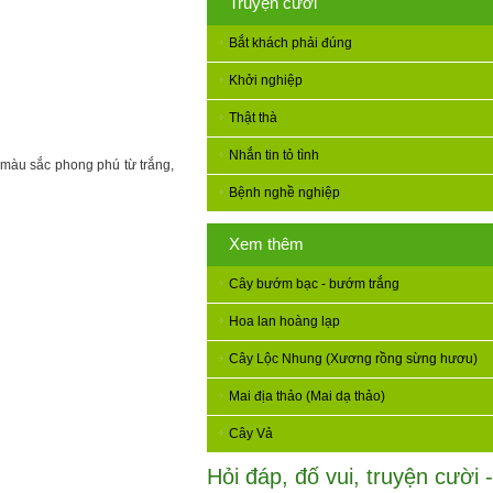
Truyện cười
Bắt khách phải đúng
Khởi nghiệp
Thật thà
Nhắn tin tỏ tình
 màu sắc phong phú từ trắng,
Bệnh nghề nghiệp
Xem thêm
Cây bướm bạc - bướm trắng
Hoa lan hoàng lạp
Cây Lộc Nhung (Xương rồng sừng hươu)
Mai địa thảo (Mai dạ thảo)
Cây Vả
Hỏi đáp, đố vui, truyện cười -