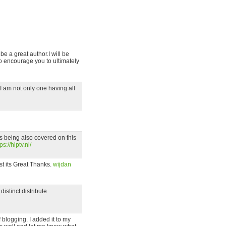
be a great author.I will be
o encourage you to ultimately
 I am not only one having all
 is being also covered on this
ps://hiptv.nl/
t its Great Thanks.
wijdan
distinct distribute
f blogging. I added it to my