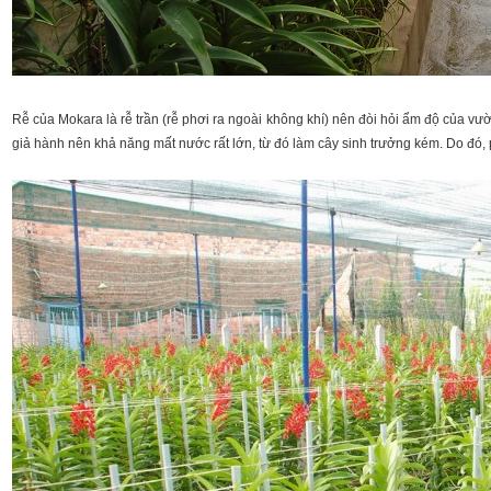
Rễ của Mokara là rễ trần (rễ phơi ra ngoài không khí) nên đòi hỏi ẩm độ của vư
giả hành nên khả năng mất nước rất lớn, từ đó làm cây sinh trưởng kém. Do đó,