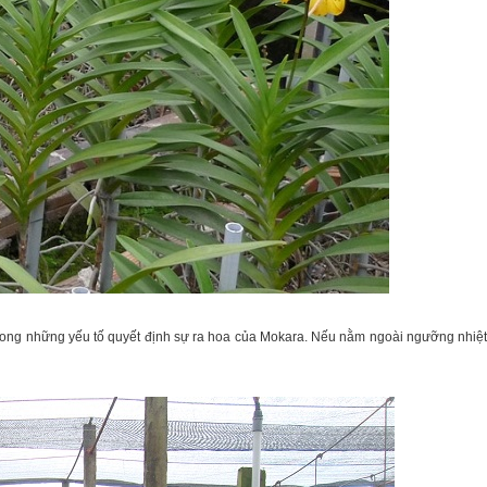
t trong những yếu tố quyết định sự ra hoa của Mokara. Nếu nằm ngoài ngưỡng nhiệt