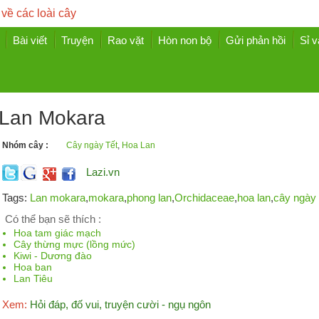
 về các loài cây
Bài viết
Truyện
Rao vặt
Hòn non bộ
Gửi phản hồi
Sỉ v
Lan Mokara
Nhóm cây :
Cây ngày Tết
,
Hoa Lan
Lazi.vn
Tags:
Lan mokara
,
mokara
,
phong lan
,
Orchidaceae
,
hoa lan
,
cây ngày 
Có thể bạn sẽ thích :
Hoa tam giác mạch
Cây thừng mực (lồng mức)
Kiwi - Dương đào
Hoa ban
Lan Tiêu
Xem:
Hỏi đáp, đố vui, truyện cười - ngụ ngôn