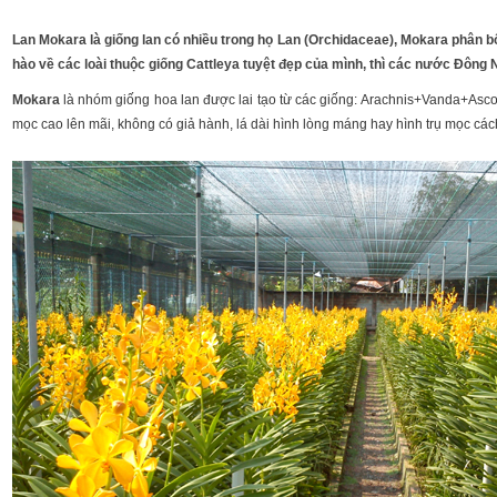
Lan Mokara là giống lan có nhiều trong họ Lan (Orchidaceae), Mokara phân 
hào về các loài thuộc giống Cattleya tuyệt đẹp của mình, thì các nước Đông 
Mokara
là nhóm giống hoa lan được lai tạo từ các giống: Arachnis+Vanda+Ascoc
mọc cao lên mãi, không có giả hành, lá dài hình lòng máng hay hình trụ mọc các