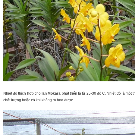
Nhiệt độ thích hợp cho
lan Mokara
phát triển là từ 25-30 độ C. Nhiệt độ là mộ
chất lượng hoặc có khi không ra hoa được.