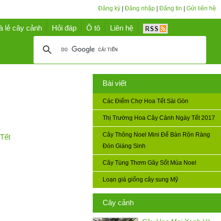
Đăng ký
|
Đăng nhập
|
Đăng tin
|
Gửi liên hệ
à lẻ cây cảnh
Hỏi đáp
Ô tô
Liên hệ
Bài viết
Các Điểm Chợ Hoa Tết Sài Gòn
Thị Trường Hoa Cây Cảnh Ngày Tết 2017
Cây Thông Noel Mini Để Bàn Rộn Ràng
Tết
Đón Giáng Sinh
Cây Tùng Thơm Gây Sốt Mùa Noel
Loạn giá giống cây sung Mỹ
Cây cảnh