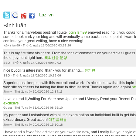
Lazi.vn
Bình luận
Thanks for a marvelous posting! I quite
login lsm99
enjoyed reading it, you could 
sure to bookmark your blog and will eventually come back at some point. I want t
continue your great writing, have a nice evening!
สมัคร lsm99 - Thứ 6, ngày 12/06/2026 03:31:26
This is my first time visit here. From the tons of comments on your articles,I guess
the enjoyment right here!
해외선물 분양
SEO - Thứ 7, ngày 14/03/2026 09:40:02
nice bLog! its interesting. thank you for sharing....
전피연
SEO - Thứ 4, ngày 18/02/2026 10:32:06
Superior post, keep up with this exceptional work. It's nice to know that this topic
web site so cheers for taking the time to discuss this! Thanks again and again!
htt
Jimmy - Thứ 2, ngày 16/02/2026 12:34:11
Love to read it,Waiting For More new Update and I Already Read your Recent Pos
exclusive
Guest - Thứ 7, ngày 31/01/2026 08:55:10
My partner and i astonished with all the examination an individual built to get this 
extraordinary. Great action!
대전룸싸롱
Jimmy - Thứ 5, ngày 29/01/2026 15:10:18
I have read a few of the articles on your website now, and I really like your style o