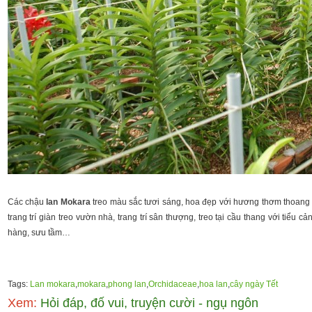
Các chậu
lan Mokara
treo màu sắc tươi sáng, hoa đẹp với hương thơm thoang t
trang trí giàn treo vườn nhà, trang trí sân thượng, treo tại cầu thang với tiểu
hàng, sưu tầm…
Tags:
Lan mokara
,
mokara
,
phong lan
,
Orchidaceae
,
hoa lan
,
cây ngày Tết
Xem:
Hỏi đáp, đố vui, truyện cười - ngụ ngôn