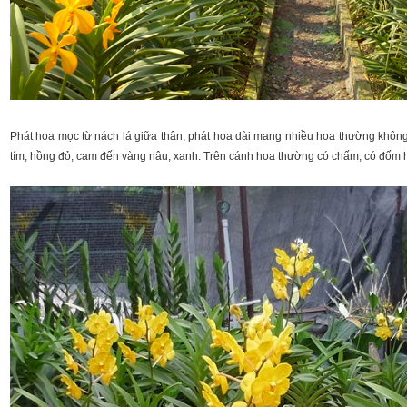
Phát hoa mọc từ nách lá giữa thân, phát hoa dài mang nhiều hoa thường không
tím, hồng đỏ, cam đến vàng nâu, xanh. Trên cánh hoa thường có chấm, có đốm h