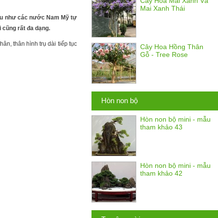
Cây Hoa Mai Xanh Và
Mai Xanh Thái
 Nếu như các nước Nam Mỹ tự
 cũng rất đa dạng.
, thân hình trụ dài tiếp tục
Cây Hoa Hồng Thân
Gỗ - Tree Rose
Hòn non bộ
Hòn non bộ mini - mẫu
tham khảo 43
Hòn non bộ mini - mẫu
tham khảo 42