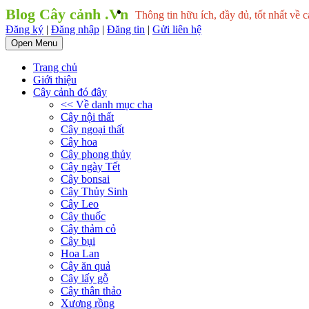
Blog Cây cảnh .Vn
Thông tin hữu ích, đầy đủ, tốt nhất về c
Đăng ký
|
Đăng nhập
|
Đăng tin
|
Gửi liên hệ
Open Menu
Trang chủ
Giới thiệu
Cây cảnh đó đây
<< Về danh mục cha
Cây nội thất
Cây ngoại thất
Cây hoa
Cây phong thủy
Cây ngày Tết
Cây bonsai
Cây Thủy Sinh
Cây Leo
Cây thuốc
Cây thảm cỏ
Cây bụi
Hoa Lan
Cây ăn quả
Cây lấy gỗ
Cây thân thảo
Xương rồng