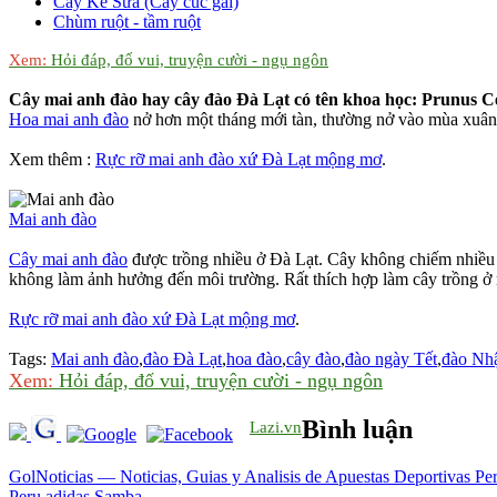
Cây Kế Sữa (Cây cúc gai)
Chùm ruột - tầm ruột
Xem:
Hỏi đáp, đố vui, truyện cười - ngụ ngôn
Cây mai anh đào hay cây đào Đà Lạt có tên khoa học: Prunus Ce
Hoa mai anh đào
nở hơn một tháng mới tàn, thường nở vào mùa xuân
Xem thêm :
Rực rỡ mai anh đào xứ Đà Lạt mộng mơ
.
Mai anh đào
Cây mai anh đào
được trồng nhiều ở Đà Lạt. Cây không chiếm nhiều 
không làm ảnh hưởng đến môi trường. Rất thích hợp làm cây trồng ở 
Rực rỡ mai anh đào xứ Đà Lạt mộng mơ
.
Tags:
Mai anh đào
,
đào Đà Lạt
,
hoa đào
,
cây đào
,
đào ngày Tết
,
đào Nh
Xem:
Hỏi đáp, đố vui, truyện cười - ngụ ngôn
Bình luận
Lazi.vn
GolNoticias — Noticias, Guias y Analisis de Apuestas Deportivas Pe
Peru
adidas Samba