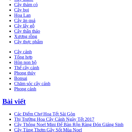
Cây thảm cỏ
Cây bụi
Hoa Lan
Cây ăn quả
Cây lấy gỗ
Cây thân thảo
Xương rồng
Cây thực phẩm
Cây cảnh
Tổng hợp
Hòn non bộ
Thế cây cảnh
Phong thủy
Bonsai
Chăm sóc cây cảnh
Phong cảnh
Bài viết
Các Điểm Chợ Hoa Tết Sài Gòn
Thị Trường Hoa Cây Cảnh Ngày Tết 2017
Cây Thông Noel Mini Để Bàn Rộn Ràng Đón Giáng Sinh
Cây Tùng Thơm Gây Sốt Mùa Noel