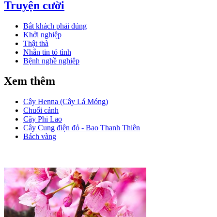
Truyện cười
Bắt khách phải đúng
Khởi nghiệp
Thật thà
Nhắn tin tỏ tình
Bệnh nghề nghiệp
Xem thêm
Cây Henna (Cây Lá Móng)
Chuối cảnh
Cây Phi Lao
Cây Cung điện đỏ - Bao Thanh Thiên
Bách vàng