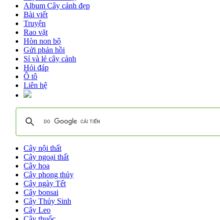
Album Cây cảnh đẹp
Bài viết
Truyện
Rao vặt
Hòn non bộ
Gửi phản hồi
Sỉ và lẻ cây cảnh
Hỏi đáp
Ô tô
Liên hệ
Cây nội thất
Cây ngoại thất
Cây hoa
Cây phong thủy
Cây ngày Tết
Cây bonsai
Cây Thủy Sinh
Cây Leo
Cây thuốc