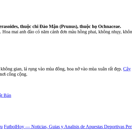
rasoides, thuộc chi Đào Mận (Prunus), thuộc họ Ochnaceae.
. Hoa mai anh đào có năm cánh đơn màu hồng phai, không nhụy, khôn
không gian, lá rụng vào mùa đông, hoa nở vào mùa xuân rất đẹp.
Cây
nơi công cộng.
ật Bản
ru
FutbolHoy — Noticias, Guias y Analisis de Apuestas Deportivas Pe