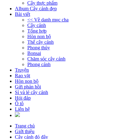
Cây thực phẩm
Album Cây cảnh đẹp
Bài viết
<< Về danh mục cha
Cây cảnh
Tổng hợp
Hòn non bộ
Thế cây cảnh
Phong thủy
Bonsai
Chăm sóc cây cảnh
Phong cảnh
Truyện
Rao vặt
Hòn non bộ
Gửi phản hồi
Sỉ và lẻ cây cảnh
Hỏi đáp
Ô tô
Liên hệ
Trang chủ
Giới thiệu
Cây cảnh đó đây