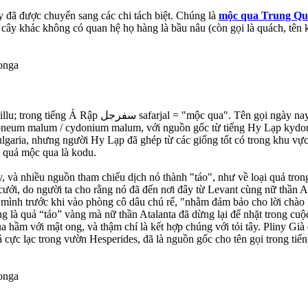
y đã được chuyển sang các chi tách biệt. Chúng là
mộc qua Trung Quố
ây khác không có quan hệ họ hàng là bầu nâu (còn gọi là quách, tên 
h (quince) có nguồn gốc từ thế kỷ 14 như là dạng số
cotoneum malum / cydonium malum, với nguồn gốc từ tiếng Hy Lạp kydo
garia, nhưng người Hy Lạp đã ghép từ các giống tốt có trong khu vực 
o quả mộc qua là kodu.
tây, và nhiều nguồn tham chiếu dịch nó thành "táo", như về loại quả tro
cưới, do người ta cho rằng nó đã đến nơi đây từ Levant cùng nữ thần Aph
mình trước khi vào phòng cô dâu chú rể, "nhằm đảm bảo cho lời chào 
ũng là quả “táo” vàng mà nữ thần Atalanta đã dừng lại để nhặt trong 
hầm với mật ong, và thậm chí là kết hợp chúng với tỏi tây. Pliny Già 
uả cực lạc trong vườn Hesperides, đã là nguồn gốc cho tên gọi trong ti