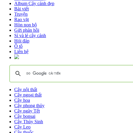
Album Cây cảnh đẹp
Bài viết
Truyện
Rao vặt
Hòn non bộ
Gửi phản hồi
Sỉ và lẻ cây cảnh
Hỏi đáp
Ô tô
Liên hệ
Cây nội thất
Cây ngoại thất
Cây hoa
Cây phong thủy
Cây ngày Tết
Cây bonsai
Cây Thủy Sinh
Cây Leo
Cây thuốc