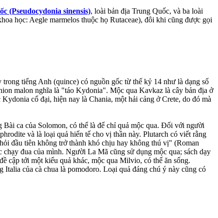
c (Pseudocydonia sinensis)
, loài bản địa Trung Quốc, và ba loài
khoa học: Aegle marmelos thuộc họ Rutaceae), đôi khi cũng được gọi
nion malon nghĩa là "táo Kydonia". Mộc qua Kavkaz là cây bản địa ở
Kydonia cổ đại, hiện nay là Chania, một hải cảng ở Crete, do đó mà
ng Bài ca của Solomon, có thể là để chỉ quả mộc qua. Đối với người
rodite và là loại quả hiến tế cho vị thần này. Plutarch có viết rằng
hỏi đầu tiên không trở thành khó chịu hay không thú vị" (Roman
cuộc chạy đua của mình. Người La Mã cũng sử dụng mộc qua; sách dạy
đề cập tới một kiểu quả khác, mộc qua Milvio, có thể ăn sống.
ếng Italia của cà chua là pomodoro. Loại quả đáng chú ý này cũng có