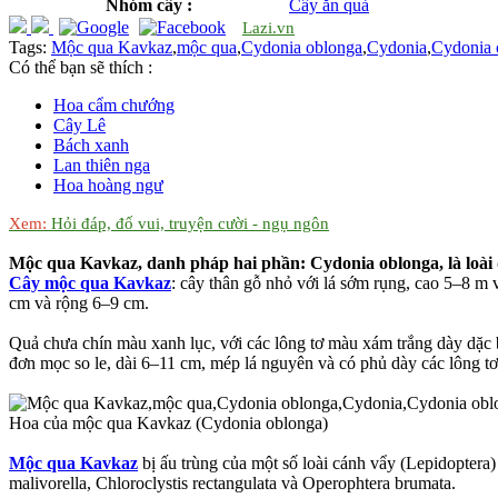
Nhóm cây :
Cây ăn quả
Lazi.vn
Tags:
Mộc qua Kavkaz
,
mộc qua
,
Cydonia oblonga
,
Cydonia
,
Cydonia 
Có thể bạn sẽ thích :
Hoa cẩm chướng
Cây Lê
Bách xanh
Lan thiên nga
Hoa hoàng ngư
Xem:
Hỏi đáp, đố vui, truyện cười - ngụ ngôn
Mộc qua Kavkaz, danh pháp hai phần: Cydonia oblonga, là loài 
Cây mộc qua Kavkaz
: cây thân gỗ nhỏ với lá sớm rụng, cao 5–8 m 
cm và rộng 6–9 cm.
Quả chưa chín màu xanh lục, với các lông tơ màu xám trắng dày dặc 
đơn mọc so le, dài 6–11 cm, mép lá nguyên và có phủ dày các lông tơ
Hoa của mộc qua Kavkaz (Cydonia oblonga)
Mộc qua Kavkaz
bị ấu trùng của một số loài cánh vẩy (Lepidoptera)
malivorella, Chloroclystis rectangulata và Operophtera brumata.