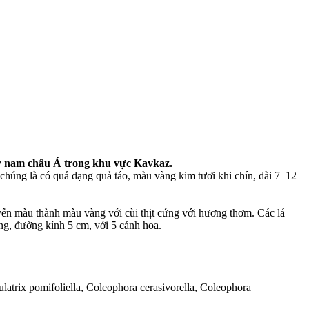
ây nam châu Á trong khu vực Kavkaz.
ư chúng là có quả dạng quả táo, màu vàng kim tươi khi chín, dài 7–12
yển màu thành màu vàng với cùi thịt cứng với hương thơm. Các lá
ng, đường kính 5 cm, với 5 cánh hoa.
ulatrix pomifoliella, Coleophora cerasivorella, Coleophora