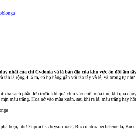
oblonga
duy nhất của chi Cydonia và là bản địa của khu vực ôn đới ấm t
và tán lá rộng 4–6 m, có họ hàng gần với táo tây và lê, và tương tự nh
bị xóa sạch phần lớn trước khi quả chín vào cuối mùa thu, khi quả chu
 mịn màu trắng. Hoa nở vào mùa xuân, sau khi ra lá, màu trắng hay hồ
 phá hoại, như Euproctis chrysorrhoea, Bucculatrix bechsteinella, Bucc