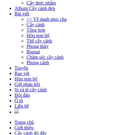
Cây thực phẩm
Album Cây cảnh đẹp
Bài viết
<< Về danh mục cha
Cây cảnh
Tổng hợp
Hòn non bộ
Thế cây cảnh
Phong thủy
Bonsai
Chăm sóc cây cảnh
Phong cảnh
Truyện
Rao vặt
Hòn non bộ
Gửi phản hồi
Sỉ và lẻ cây cảnh
Hỏi đáp
Ô tô
Liên hệ
Trang chủ
Giới thiệu
Cây cảnh đó đây