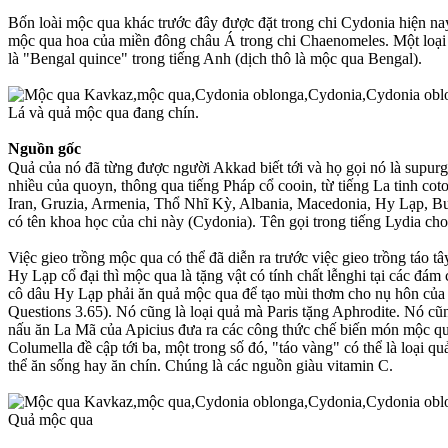
Bốn loài mộc qua khác trước đây được đặt trong chi Cydonia hiện na
mộc qua hoa của miền đông châu Á trong chi Chaenomeles. Một loại c
là "Bengal quince" trong tiếng Anh (dịch thô là mộc qua Bengal).
Lá và quả mộc qua đang chín.
Nguồn gốc
Quả của nó đã từng được người Akkad biết tới và họ gọi nó là supurgillu; trong tiếng Ả Rập سفرجل safarjal = "mộc qua". Tên gọi ngày nay trong tiếng An
nhiều của quoyn, thông qua tiếng Pháp cổ cooin, từ tiếng La tinh 
Iran, Gruzia, Armenia, Thổ Nhĩ Kỳ, Albania, Macedonia, Hy Lạp, Bul
có tên khoa học của chi này (Cydonia). Tên gọi trong tiếng Lydia ch
Việc gieo trồng mộc qua có thể đã diễn ra trước việc gieo trồng táo 
Hy Lạp cổ đại thì mộc qua là tặng vật có tính chất lễnghi tại các đám 
cô dâu Hy Lạp phải ăn quả mộc qua để tạo mùi thơm cho nụ hôn của 
Questions 3.65). Nó cũng là loại quả mà Paris tặng Aphrodite. Nó c
nấu ăn La Mã của Apicius đưa ra các công thức chế biến món mộc qua 
Columella đề cập tới ba, một trong số đó, "táo vàng" có thể là loại q
thể ăn sống hay ăn chín. Chúng là các nguồn giàu vitamin C.
Quả mộc qua