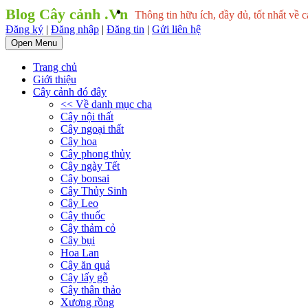
Blog Cây cảnh .Vn
Thông tin hữu ích, đầy đủ, tốt nhất về c
Đăng ký
|
Đăng nhập
|
Đăng tin
|
Gửi liên hệ
Open Menu
Trang chủ
Giới thiệu
Cây cảnh đó đây
<< Về danh mục cha
Cây nội thất
Cây ngoại thất
Cây hoa
Cây phong thủy
Cây ngày Tết
Cây bonsai
Cây Thủy Sinh
Cây Leo
Cây thuốc
Cây thảm cỏ
Cây bụi
Hoa Lan
Cây ăn quả
Cây lấy gỗ
Cây thân thảo
Xương rồng