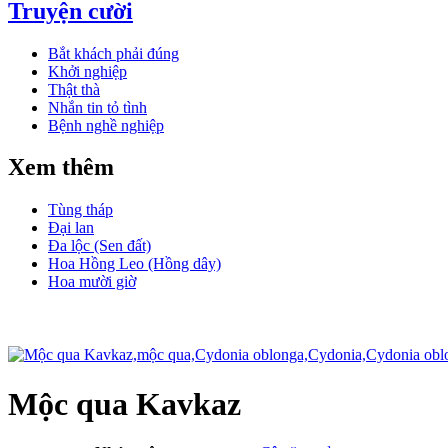
Truyện cười
Bắt khách phải đúng
Khởi nghiệp
Thật thà
Nhắn tin tỏ tình
Bệnh nghề nghiệp
Xem thêm
Tùng tháp
Đại lan
Đa lộc (Sen đất)
Hoa Hồng Leo (Hồng dây)
Hoa mười giờ
Mộc qua Kavkaz