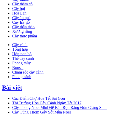
Cây thảm cỏ
Cây bụi
Hoa Lan
Cây ăn quả
Cây lấy gỗ
Cây thân thảo
Xương rồng
Cây thực phẩm
Cây cảnh
Tổng hợp
Hòn non bộ
Thế cây cảnh
Phong thủy
Bonsai
Chăm sóc cây cảnh
Phong cảnh
Bài viết
Các Điểm Chợ Hoa Tết Sài Gòn
Thị Trường Hoa Cây Cảnh Ngày Tết 2017
Cây Thông Noel Mini Để Bàn Rộn Ràng Đón Giáng Sinh
Cây Tùng Thơm Gây Sốt Mùa Noel