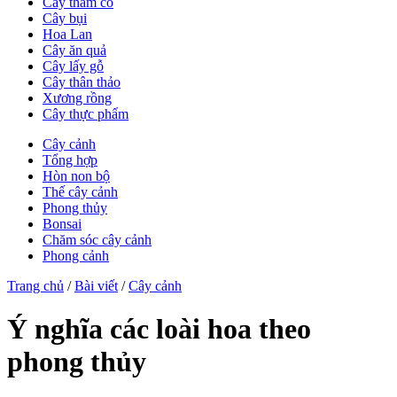
Cây thảm cỏ
Cây bụi
Hoa Lan
Cây ăn quả
Cây lấy gỗ
Cây thân thảo
Xương rồng
Cây thực phẩm
Cây cảnh
Tổng hợp
Hòn non bộ
Thế cây cảnh
Phong thủy
Bonsai
Chăm sóc cây cảnh
Phong cảnh
Trang chủ
/
Bài viết
/
Cây cảnh
Ý nghĩa các loài hoa theo
phong thủy