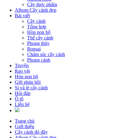
Cây thực phẩm
Album Cây cảnh đẹp
Bài viết
Cây cảnh
Tổng hợp
Hòn non bộ
Thế cây cảnh
Phong thủy
Bonsai
Chăm sóc cây cảnh
Phong cảnh
Truyện
Rao vặt
Hòn non bộ
Gửi phản hồi
Sỉ và lẻ cây cảnh
Hỏi đáp
Ô tô
Liên hệ
Trang chủ
Giới thiệu
Cây cảnh đó đây
Album Cây cảnh đẹp