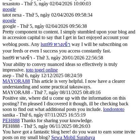
texastoto - Thứ 5, ngày 02/04/2026 10:00:03
google
tatot nexa - Thứ 5, ngày 02/04/2026 09:58:34
google
google - Thứ 5, ngày 02/04/2026 09:56:38
Pretty component to content. I simply stumbled upon your blog and
in accession capital to say that I get in fact enjoyed account your
weblog posts. Any
lsm99 ทางเข้า
way I will be subscribing on
your feeds or even I success you access constantly fast.
lsm99 ทางเข้า - Thứ 3, ngày 20/01/2026 22:56:58
Your ability to convey nuanced ideas so effectively is truly
impressive.
toto togel online
asep - Thứ 6, ngày 12/12/2025 08:24:59
MAYORA88
This article is very helpful. I now have a clearer
understanding and some practical takeaways.
MAYORA88 - Thứ 7, ngày 08/11/2025 08:49:16
Positive site, where did u come up with the information on this
posting? I'm pleased I discovered it though, ill be checking back
soon to find out what additional posts you include.
londontoto
sanika - Thứ 6, ngày 07/11/2025 16:55:19
PEH888
Thanks for sharing your knowledge.
PEH888 - Thứ 5, ngày 06/11/2025 08:26:03
You have got a fantastic blog here! do you want to earn some invite
posts on my small blog?
Sewa Mobil Surabaya