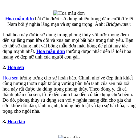
Hoa mẫu đơn
bắt đầu được sử dụng nhiều trong đám cưới ở Việt
Nam bởi ý nghĩa lãng mạn và sự sang trọng. Ảnh:
Bridgewater.
Loài hoa này được sử dụng trong phong thủy với ước mong đem
đến sự lãng mạn lứa đôi và xua tan mọi bất hòa trong tình yêu. Bạn
có thể sử dụng một vài bông mẫu đơn màu hồng để phát huy tác
dụng mạnh nhất.
Hoa mẫu đơn
thường được nhắc đến là loài hoa
mang vẻ đẹp nữ tính của người con gái.
2.
Hoa sen
Hoa sen
tượng trưng cho sự hoàn hảo. Chính nhờ vẻ đẹp tinh khiết
cùng hương thơm ngát không vướng bùn hôi tanh của sen mà loài
hoa này rất được ưa dùng trong phong thủy. Theo đông y, tất cả
thành phần của sen, từ rễ đến cánh hoa đều có tác dụng chữa bệnh.
Do đó, phong thủy sử dụng sen với ý nghĩa mang đến cho gia chủ
sức khỏe dồi dào, lành mạnh, không bệnh tật và tạo sự hài hòa, sang
trọng cho ngôi nhà.
3.
Hoa đào