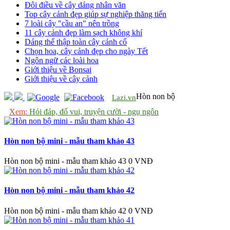
Đôi điều về cây dáng nhân văn
Top cây cảnh đẹp giúp sự nghiệp thăng tiến
7 loài cây "cầu an" nên trồng
11 cây cảnh đẹp làm sạch không khí
Dáng thế thập toàn cây cảnh cổ
Chọn hoa, cây cảnh đẹp cho ngày Tết
Ngôn ngữ các loài hoa
Giới thiệu về Bonsai
Giới thiệu về cây cảnh
Hòn non bộ
Lazi.vn
Xem:
Hỏi đáp, đố vui, truyện cười - ngụ ngôn
Hòn non bộ mini - mẫu tham khảo 43
Hòn non bộ mini - mẫu tham khảo 43
0 VNĐ
Hòn non bộ mini - mẫu tham khảo 42
Hòn non bộ mini - mẫu tham khảo 42
0 VNĐ