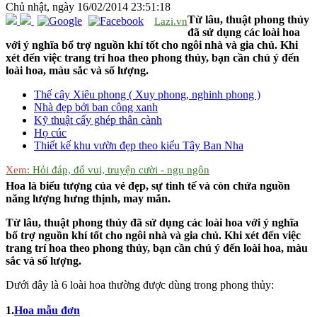
Chủ nhật, ngày 16/02/2014 23:51:18
Từ lâu, thuật phong thủy
Lazi.vn
đã sử dụng các loài hoa
với ý nghĩa bổ trợ nguồn khí tốt cho ngôi nhà và gia chủ. Khi
xét đến việc trang trí hoa theo phong thủy, bạn cần chú ý đến
loài hoa, màu sắc và số lượng.
Thế cây Xiêu phong ( Xuy phong, nghinh phong )
Nhà đẹp bởi ban công xanh
Kỹ thuật cấy ghép thân cành
Họ cúc
Thiết kế khu vườn đẹp theo kiểu Tây Ban Nha
Xem:
Hỏi đáp, đố vui, truyện cười - ngụ ngôn
Hoa là biểu tượng của vẻ đẹp, sự tinh tế và còn chứa nguồn
năng lượng hưng thịnh, may mắn.
Từ lâu, thuật phong thủy đã sử dụng các loài hoa với ý nghĩa
bổ trợ nguồn khí tốt cho ngôi nhà và gia chủ. Khi xét đến việc
trang trí hoa theo phong thủy, bạn cần chú ý đến loài hoa, màu
sắc và số lượng.
Dưới đây là 6 loài hoa thường được dùng trong phong thủy:
1.
Hoa mẫu đơn