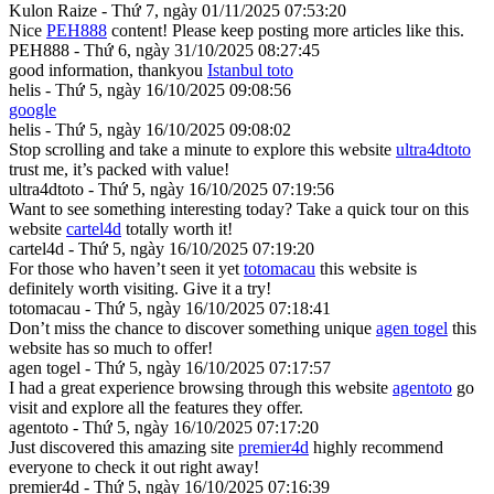
Kulon Raize - Thứ 7, ngày 01/11/2025 07:53:20
Nice
PEH888
content! Please keep posting more articles like this.
PEH888 - Thứ 6, ngày 31/10/2025 08:27:45
good information, thankyou
Istanbul toto
helis - Thứ 5, ngày 16/10/2025 09:08:56
google
helis - Thứ 5, ngày 16/10/2025 09:08:02
Stop scrolling and take a minute to explore this website
ultra4dtoto
trust me, it’s packed with value!
ultra4dtoto - Thứ 5, ngày 16/10/2025 07:19:56
Want to see something interesting today? Take a quick tour on this
website
cartel4d
totally worth it!
cartel4d - Thứ 5, ngày 16/10/2025 07:19:20
For those who haven’t seen it yet
totomacau
this website is
definitely worth visiting. Give it a try!
totomacau - Thứ 5, ngày 16/10/2025 07:18:41
Don’t miss the chance to discover something unique
agen togel
this
website has so much to offer!
agen togel - Thứ 5, ngày 16/10/2025 07:17:57
I had a great experience browsing through this website
agentoto
go
visit and explore all the features they offer.
agentoto - Thứ 5, ngày 16/10/2025 07:17:20
Just discovered this amazing site
premier4d
highly recommend
everyone to check it out right away!
premier4d - Thứ 5, ngày 16/10/2025 07:16:39