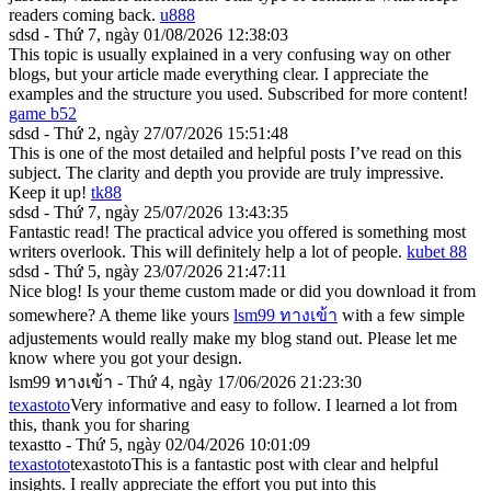
readers coming back.
u888
sdsd - Thứ 7, ngày 01/08/2026 12:38:03
This topic is usually explained in a very confusing way on other
blogs, but your article made everything clear. I appreciate the
examples and the structure you used. Subscribed for more content!
game b52
sdsd - Thứ 2, ngày 27/07/2026 15:51:48
This is one of the most detailed and helpful posts I’ve read on this
subject. The clarity and depth you provide are truly impressive.
Keep it up!
tk88
sdsd - Thứ 7, ngày 25/07/2026 13:43:35
Fantastic read! The practical advice you offered is something most
writers overlook. This will definitely help a lot of people.
kubet 88
sdsd - Thứ 5, ngày 23/07/2026 21:47:11
Nice blog! Is your theme custom made or did you download it from
somewhere? A theme like yours
lsm99 ทางเข้า
with a few simple
adjustements would really make my blog stand out. Please let me
know where you got your design.
lsm99 ทางเข้า - Thứ 4, ngày 17/06/2026 21:23:30
texastoto
Very informative and easy to follow. I learned a lot from
this, thank you for sharing
texastto - Thứ 5, ngày 02/04/2026 10:01:09
texastoto
texastotoThis is a fantastic post with clear and helpful
insights. I really appreciate the effort you put into this