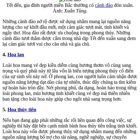
Tết đến, gia đình người miền Bắc thường có
cành đào
đón xuân.
Ảnh:
Xuân Tùng.
Những cành đào nở rộ được sử dụng nhằm mang lại nguồn năng
lượng cho sự khởi đầu mới, một cảm giác tươi mát, tinh khiết và
ngây thơ. Hoa đào rất được ưa chuộng trong phong thủy. Những
cành đào tươi thắm được cắm trong nhà dịp Tết đến xuân sang đem
lại cảm giác tươi vui cho căn nhà và gia chủ.
4.
Hoa lan
Loài hoa mang vẻ đẹp kiều diễm cùng hương thơm vô cùng sang
trọng và quý phái này từ lâu vốn là biểu tượng phong thủy cổ điển
của sự sinh sôi nảy nở. Ở phong lan, con người luôn cảm nhận được
nguồn năng lượng dạt dào của tự nhiên, thúc đẩy chúng ta tìm kiếm
sự hoàn hảo tròn đầy. Nét phong phú, đa dạng, hoàn hảo trong từng
loài phong lan, mùi hương tinh khiết cùng vẻ đẹp mà thiên nhiên
ban tặng cho loài hoa này giúp cho ngôi nhà sang trọng hơn.
5.
Hoa thủy tiên
Nếu bạn đang gặp phải những rắc rối liên quan đến công việc, sự
nghiệp thì hãy đặt bên cạnh mình bình hoa thủy tiên trắng tinh khiết.
Loài hoa này vốn được phong thủy sử dụng nhằm mang đến những
nguồn năng lượng bổ trợ cho tài năng, nghề nghiệp, sự chuyên