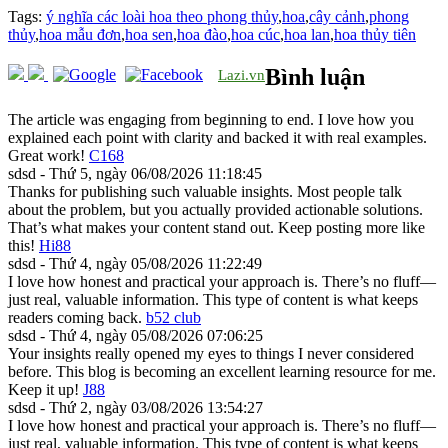
Tags:
ý nghĩa các loài hoa theo phong thủy
,
hoa
,
cây cảnh
,
phong
thủy
,
hoa mẫu đơn
,
hoa sen
,
hoa đào
,
hoa cúc
,
hoa lan
,
hoa thủy tiên
Bình luận
Lazi.vn
The article was engaging from beginning to end. I love how you
explained each point with clarity and backed it with real examples.
Great work!
C168
sdsd - Thứ 5, ngày 06/08/2026 11:18:45
Thanks for publishing such valuable insights. Most people talk
about the problem, but you actually provided actionable solutions.
That’s what makes your content stand out. Keep posting more like
this!
Hi88
sdsd - Thứ 4, ngày 05/08/2026 11:22:49
I love how honest and practical your approach is. There’s no fluff—
just real, valuable information. This type of content is what keeps
readers coming back.
b52 club
sdsd - Thứ 4, ngày 05/08/2026 07:06:25
Your insights really opened my eyes to things I never considered
before. This blog is becoming an excellent learning resource for me.
Keep it up!
J88
sdsd - Thứ 2, ngày 03/08/2026 13:54:27
I love how honest and practical your approach is. There’s no fluff—
just real, valuable information. This type of content is what keeps