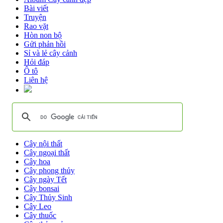
Bài viết
Truyện
Rao vặt
Hòn non bộ
Gửi phản hồi
Sỉ và lẻ cây cảnh
Hỏi đáp
Ô tô
Liên hệ
Cây nội thất
Cây ngoại thất
Cây hoa
Cây phong thủy
Cây ngày Tết
Cây bonsai
Cây Thủy Sinh
Cây Leo
Cây thuốc