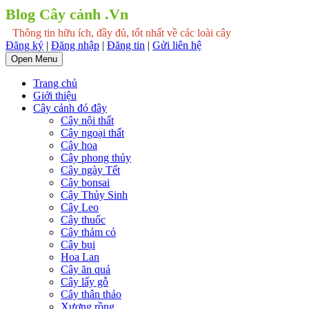
Blog Cây cảnh .Vn
Thông tin hữu ích, đầy đủ, tốt nhất về các loài cây
Đăng ký
|
Đăng nhập
|
Đăng tin
|
Gửi liên hệ
Open Menu
Trang chủ
Giới thiệu
Cây cảnh đó đây
Cây nội thất
Cây ngoại thất
Cây hoa
Cây phong thủy
Cây ngày Tết
Cây bonsai
Cây Thủy Sinh
Cây Leo
Cây thuốc
Cây thảm cỏ
Cây bụi
Hoa Lan
Cây ăn quả
Cây lấy gỗ
Cây thân thảo
Xương rồng