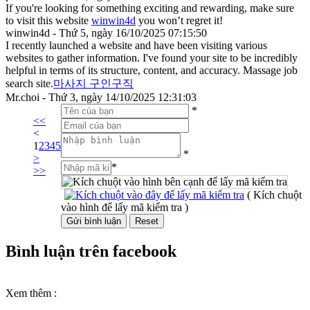
If you're looking for something exciting and rewarding, make sure
to visit this website
winwin4d
you won’t regret it!
winwin4d - Thứ 5, ngày 16/10/2025 07:15:50
I recently launched a website and have been visiting various
websites to gather information. I've found your site to be incredibly
helpful in terms of its structure, content, and accuracy. Massage job
search site.
마사지 구인구직
Mr.choi - Thứ 3, ngày 14/10/2025 12:31:03
*
<<
<
1
2
3
4
5
*
>
*
>>
( Kích chuột
vào hình để lấy mã kiểm tra )
Bình luận trên facebook
Xem thêm :