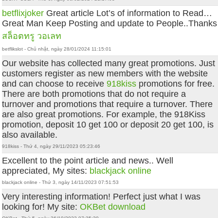
betflixjoker
Great article Lot’s of information to Read…
Great Man Keep Posting and update to People..Thanks
สล็อตทรู วอเลท
betflikslot - Chủ nhật, ngày 28/01/2024 11:15:01
Our website has collected many great promotions. Just
customers register as new members with the website
and can choose to receive
918kiss
promotions for free.
There are both promotions that do not require a
turnover and promotions that require a turnover. There
are also great promotions. For example, the 918Kiss
promotion, deposit 10 get 100 or deposit 20 get 100, is
also available.
918kiss - Thứ 4, ngày 29/11/2023 05:23:46
Excellent to the point article and news.. Well
appreciated, My sites:
blackjack online
blackjack online - Thứ 3, ngày 14/11/2023 07:51:53
Very interesting information! Perfect just what I was
looking for! My site:
OKBet download