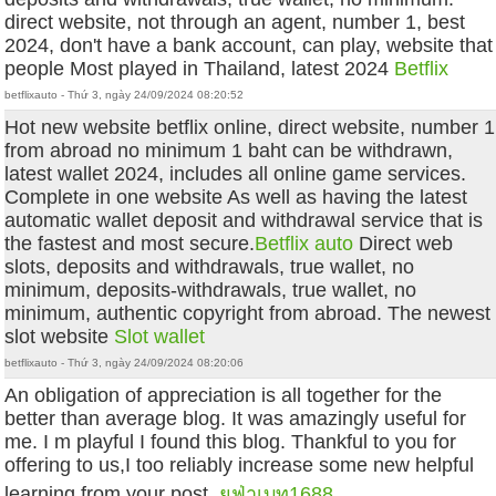
direct website, not through an agent, number 1, best
2024, don't have a bank account, can play, website that
people Most played in Thailand, latest 2024
Betflix
betflixauto - Thứ 3, ngày 24/09/2024 08:20:52
Hot new website betflix online, direct website, number 1
from abroad no minimum 1 baht can be withdrawn,
latest wallet 2024, includes all online game services.
Complete in one website As well as having the latest
automatic wallet deposit and withdrawal service that is
the fastest and most secure.
Betflix auto
Direct web
slots, deposits and withdrawals, true wallet, no
minimum, deposits-withdrawals, true wallet, no
minimum, authentic copyright from abroad. The newest
slot website
Slot wallet
betflixauto - Thứ 3, ngày 24/09/2024 08:20:06
An obligation of appreciation is all together for the
better than average blog. It was amazingly useful for
me. I m playful I found this blog. Thankful to you for
offering to us,I too reliably increase some new helpful
learning from your post.
ยูฟ่าเบท1688