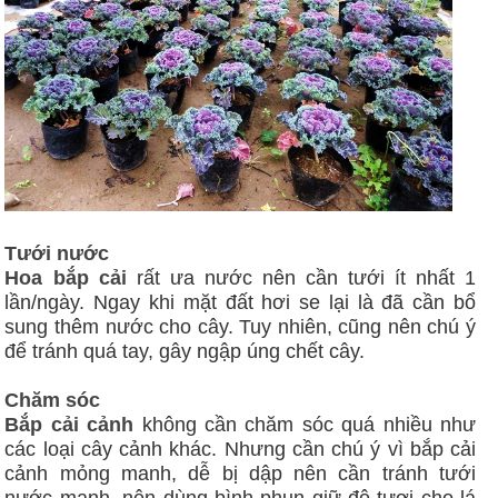
Tưới nước
Hoa bắp cải
rất ưa nước nên cần tưới ít nhất 1
lần/ngày. Ngay khi mặt đất hơi se lại là đã cần bổ
sung thêm nước cho cây. Tuy nhiên, cũng nên chú ý
để tránh quá tay, gây ngập úng chết cây.
Chăm sóc
Bắp cải cảnh
không cần chăm sóc quá nhiều như
các loại cây cảnh khác. Nhưng cần chú ý vì bắp cải
cảnh mỏng manh, dễ bị dập nên cần tránh tưới
nước mạnh, nên dùng bình phun giữ độ tươi cho lá