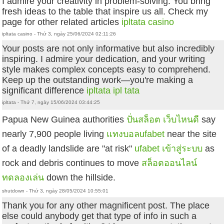
I admire your creativity in problem-solving. You bring
fresh ideas to the table that inspire us all. Check my
page for other related articles
ipltata casino
ipltata casino - Thứ 3, ngày 25/06/2024 02:11:26
Your posts are not only informative but also incredibly
inspiring. I admire your dedication, and your writing
style makes complex concepts easy to comprehend.
Keep up the outstanding work—you're making a
significant difference
ipltata
ipl tata
ipltata - Thứ 7, ngày 15/06/2024 03:44:25
Papua New Guinea authorities
ปั่นสล็อต เว็บไหนดี
say
nearly 7,900 people living
แทงบอลufabet
near the site
of a deadly landslide are "at risk"
ufabet เข้าสู่ระบบ
as
rock and debris continues to move
สล็อตออนไลน์
ทดลองเล่น
down the hillside.
shutdown - Thứ 3, ngày 28/05/2024 10:55:01
Thank you for any other magnificent post. The place
else could anybody get that type of info in such a