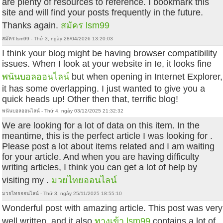
are plenty of resources to reference. I bookmark this
site and will find your posts frequently in the future.
Thanks again.
สมัคร lsm99
สมัคร lsm99 - Thứ 3, ngày 28/04/2026 13:20:03
I think your blog might be having browser compatibility
issues. When I look at your website in Ie, it looks fine
พนันบอลออนไลน์
but when opening in Internet Explorer,
it has some overlapping. I just wanted to give you a
quick heads up! Other then that, terrific blog!
พนันบอลออนไลน์ - Thứ 4, ngày 03/12/2025 21:32:32
We are looking for a lot of data on this item. In the
meantime, this is the perfect article I was looking for .
Please post a lot about items related and I am waiting
for your article. And when you are having difficulty
writing articles, I think you can get a lot of help by
visiting my .
มวยไทยออนไลน์
มวยไทยออนไลน์ - Thứ 3, ngày 25/11/2025 18:55:10
Wonderful post with amazing article. This post was very
well written, and it also
ทางเข้า lsm99
contains a lot of