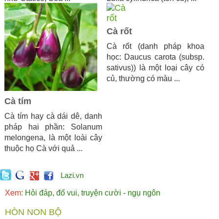
Cà rốt
Cà rốt (danh pháp khoa
học: Daucus carota (subsp.
sativus)) là một loại cây có
củ, thường có màu ...
Cà tím
Cà tím hay cà dái dê, danh
pháp hai phần: Solanum
melongena, là một loài cây
thuộc họ Cà với quả ...
Lazi.vn
Xem:
Hỏi đáp, đố vui, truyện cười - ngụ ngôn
HÒN NON BỘ