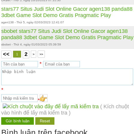
OKBet - Thứ 5, ngày 26/10/2023 07:35:30
stars77
Situs Judi Slot Online Gacor
agen138
panda88
3dbet
Game Slot Demo Gratis Pragmatic Play
agen138 - Thứ 5, ngày 02/03/2023 12:41:07
sbobet
stars77
Situs Judi Slot Online Gacor
agen138
panda88
3dbet
Game Slot Demo Gratis Pragmatic Play
sbobet - Thứ 4, ngày 01/03/2023 05:39:59
<<
2
1
>
>>
*
*
*
( Kích chuột
vào hình để lấy mã kiểm tra )
Bình luận trên facebook