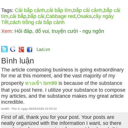
Tags:
Cải bắp cảnh
,
cải bắp tím
,
bắp cải cảnh
,
bắp cải
tím
,
cải bắp
,
bắp cải
,
Cabbage red
,
Osaka
,
cây ngày
Tết
,
cách trồng cải bắp cảnh
Xem:
Hỏi đáp, đố vui, truyện cười - ngụ ngôn
Lazi.vn
Bình luận
The article composing business is going extraordinary
for me at this moment, and the vast majority of my
prosperity
ทางเข้า lsm99
is because of the substance
that you post here. I utilize your substance to compose
my articles, and the substance makes my great article
incredible.
lsm99 - Thứ 3, ngày 28/04/2026 22:55:22
First of all, thank you for your post. Your posts are
neatly organized with the information I want, so there