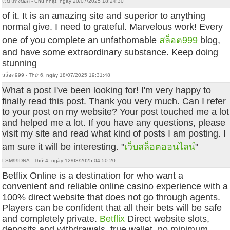
เว็บ แทงบอล - Chủ nhật, ngày 20/07/2025 18:24:30
of it. It is an amazing site and superior to anything
normal give. I need to grateful. Marvelous work! Every
one of you complete an unfathomable
สล็อต999
blog,
and have some extraordinary substance. Keep doing
stunning
สล็อต999 - Thứ 6, ngày 18/07/2025 19:31:48
What a post I've been looking for! I'm very happy to
finally read this post. Thank you very much. Can I refer
to your post on my website? Your post touched me a lot
and helped me a lot. If you have any questions, please
visit my site and read what kind of posts I am posting. I
am sure it will be interesting. "
เว็บสล็อตออนไลน์
"
LSM99DNA - Thứ 4, ngày 12/03/2025 04:50:20
Betflix Online is a destination for who want a
convenient and reliable online casino experience with a
100% direct website that does not go through agents.
Players can be confident that all their bets will be safe
and completely private.
Betflix
Direct website slots,
deposits and withdrawals, true wallet, no minimum.