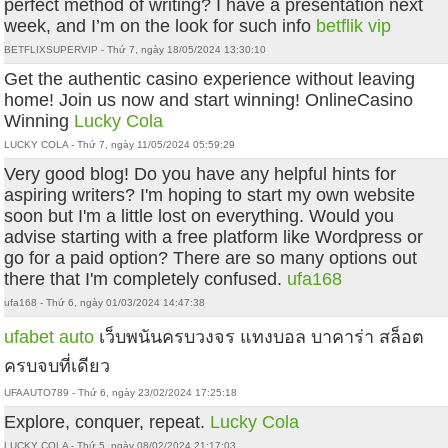
perfect method of writing? I have a presentation next
week, and I’m on the look for such info
betflik vip
BETFLIXSUPERVIP - Thứ 7, ngày 18/05/2024 13:30:10
Get the authentic casino experience without leaving
home! Join us now and start winning! OnlineCasino
Winning
Lucky Cola
LUCKY COLA - Thứ 7, ngày 11/05/2024 05:59:29
Very good blog! Do you have any helpful hints for
aspiring writers? I'm hoping to start my own website
soon but I'm a little lost on everything. Would you
advise starting with a free platform like Wordpress or
go for a paid option? There are so many options out
there that I'm completely confused.
ufa168
ufa168 - Thứ 6, ngày 01/03/2024 14:47:38
ufabet auto
เว็บพนันครบวงจร แทงบอล บาคาร่า สล็อต
ครบจบที่เดียว
UFAAUTO789 - Thứ 6, ngày 23/02/2024 17:25:18
Explore, conquer, repeat.
Lucky Cola
LUCKY COLA - Thứ 5, ngày 08/02/2024 21:17:03