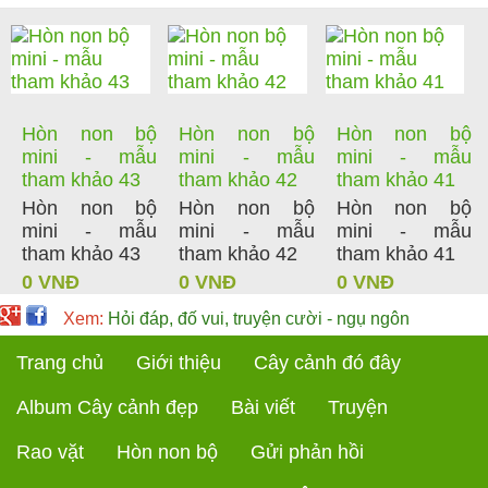
Hòn non bộ
Hòn non bộ
Hòn non bộ
mini - mẫu
mini - mẫu
mini - mẫu
tham khảo 43
tham khảo 42
tham khảo 41
Hòn non bộ
Hòn non bộ
Hòn non bộ
mini - mẫu
mini - mẫu
mini - mẫu
tham khảo 43
tham khảo 42
tham khảo 41
0 VNĐ
0 VNĐ
0 VNĐ
Xem:
Hỏi đáp, đố vui, truyện cười - ngụ ngôn
Trang chủ
Giới thiệu
Cây cảnh đó đây
Album Cây cảnh đẹp
Bài viết
Truyện
Rao vặt
Hòn non bộ
Gửi phản hồi