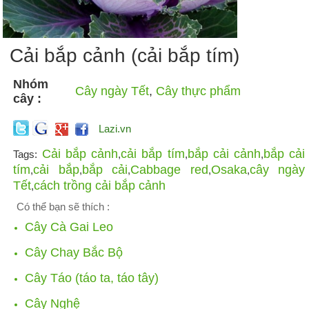
Cải bắp cảnh (cải bắp tím)
Nhóm
Cây ngày Tết
,
Cây thực phẩm
cây :
Lazi.vn
Cải bắp cảnh
cải bắp tím
bắp cải cảnh
bắp cải
Tags:
,
,
,
tím
cải bắp
bắp cải
Cabbage red
Osaka
cây ngày
,
,
,
,
,
Tết
cách trồng cải bắp cảnh
,
Có thể bạn sẽ thích :
Cây Cà Gai Leo
Cây Chay Bắc Bộ
Cây Táo (táo ta, táo tây)
Cây Nghệ