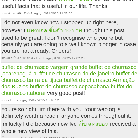
useful facts that is useful in our life. Thanks
ทางเข้า lsm99 - Thứ 4, ngày 12/11/2025 21:25:50
I do not even know how I stopped up right here,
however I
แทงบอล ขั้นต่ำ 10 บาท
thought this post
used to be great. I don’t recognise who you’re but
certainly you are going to a well-known blogger in case
you are not already. Cheers!
แทงบอล ขั้นต่ำ 10 บาท - Thứ 3, ngày 07/10/2025 19:02:23
buffet de churrasco vargem grande
buffet de churrasco
jacarepaguá
buffet de churrasco rio de janeiro
buffet de
churrasco barra da tijuca
buffet de churrasco Armação
dos Buzios
buffet de churrasco copacabana
buffet de
churrasco itaboraí
very good post!
spm - Thứ 2, ngày 15/09/2025 23:16:12
You’re so right. Im there with you. Your weblog is
definitely worth a read if anyone comes throughout it.
Im lucky I did because now Ive
เว็บ แทงบอล
received a
whole new view of this.