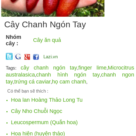
Cây Chanh Ngón Tay
Nhóm
Cây ăn quả
cây :
Lazi.vn
cây chanh ngón tay
finger lime
Microcitrus
Tags:
,
,
australasica
chanh hình ngón tay
chanh ngon
,
,
tay
trứng cá caviar
họ cam chanh
,
,
,
Có thể bạn sẽ thích :
Hoa lan Hoàng Thảo Long Tu
Cây Nho Chuỗi Ngọc
Leucospermum (Quắn hoa)
Hoa hiên (huyên thảo)