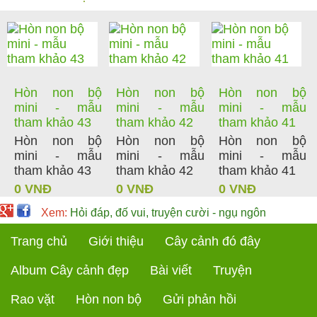
Hòn non bộ
Hòn non bộ
Hòn non bộ
mini - mẫu
mini - mẫu
mini - mẫu
tham khảo 43
tham khảo 42
tham khảo 41
Hòn non bộ
Hòn non bộ
Hòn non bộ
mini - mẫu
mini - mẫu
mini - mẫu
tham khảo 43
tham khảo 42
tham khảo 41
0 VNĐ
0 VNĐ
0 VNĐ
Xem:
Hỏi đáp, đố vui, truyện cười - ngụ ngôn
Trang chủ
Giới thiệu
Cây cảnh đó đây
Album Cây cảnh đẹp
Bài viết
Truyện
Rao vặt
Hòn non bộ
Gửi phản hồi