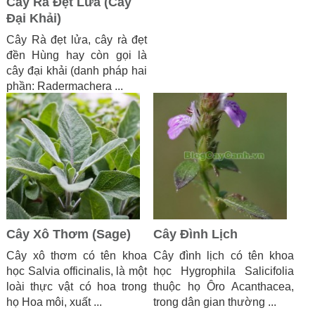
Cây Rà Đẹt Lửa (Cây
Đại Khải)
Cây Rà đẹt lửa, cây rà đẹt
đền Hùng hay còn gọi là
cây đại khải (danh pháp hai
phần: Radermachera ...
Cây Xô Thơm (Sage)
Cây Đình Lịch
Cây xô thơm có tên khoa
Cây đình lịch có tên khoa
học Salvia officinalis, là một
học Hygrophila Salicifolia
loài thực vật có hoa trong
thuộc họ Ôro Acanthacea,
họ Hoa môi, xuất ...
trong dân gian thường ...