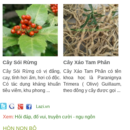
Cây Sói Rừng
Cây Xáo Tam Phân
Cây Sói Rừng có vị đắng,
Cây Xáo Tam Phân có tên
cay, tính hơi ấm, hơi có độc.
khoa học là Paranignya
Có tác dụng kháng khuẩn
Trimera ( Olivv) Guillaum,
tiêu viêm, khu phong ...
theo đông y cây được gọi ...
Lazi.vn
Xem:
Hỏi đáp, đố vui, truyện cười - ngụ ngôn
HÒN NON BỘ