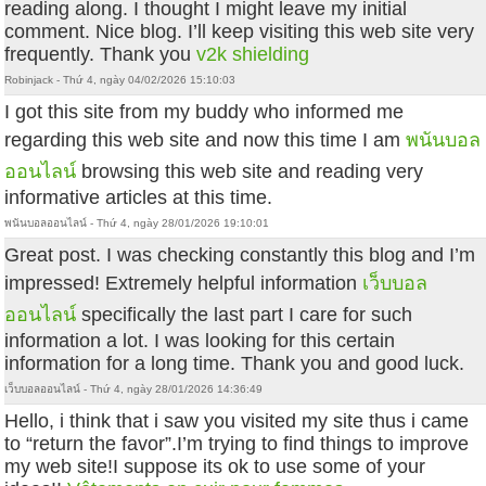
reading along. I thought I might leave my initial
comment. Nice blog. I’ll keep visiting this web site very
frequently. Thank you
v2k shielding
Robinjack - Thứ 4, ngày 04/02/2026 15:10:03
I got this site from my buddy who informed me
regarding this web site and now this time I am
พนันบอล
ออนไลน์
browsing this web site and reading very
informative articles at this time.
พนันบอลออนไลน์ - Thứ 4, ngày 28/01/2026 19:10:01
Great post. I was checking constantly this blog and I’m
impressed! Extremely helpful information
เว็บบอล
ออนไลน์
specifically the last part I care for such
information a lot. I was looking for this certain
information for a long time. Thank you and good luck.
เว็บบอลออนไลน์ - Thứ 4, ngày 28/01/2026 14:36:49
Hello, i think that i saw you visited my site thus i came
to “return the favor”.I’m trying to find things to improve
my web site!I suppose its ok to use some of your