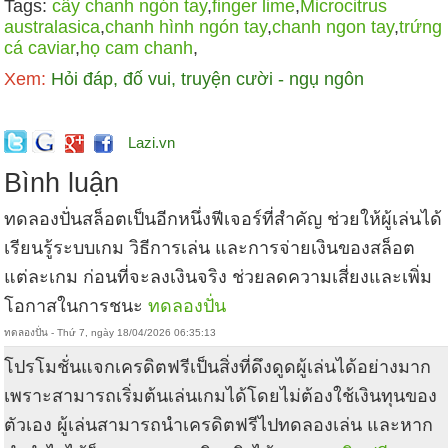
Tags:
cây chanh ngón tay
,
finger lime
,
Microcitrus
australasica
,
chanh hình ngón tay
,
chanh ngon tay
,
trứng
cá caviar
,
họ cam chanh
,
Xem:
Hỏi đáp, đố vui, truyện cười - ngụ ngôn
Lazi.vn
Bình luận
ทดลองปั่นสล็อตเป็นอีกหนึ่งฟีเจอร์ที่สำคัญ ช่วยให้ผู้เล่นได้
เรียนรู้ระบบเกม วิธีการเล่น และการจ่ายเงินของสล็อต
แต่ละเกม ก่อนที่จะลงเงินจริง ช่วยลดความเสี่ยงและเพิ่ม
โอกาสในการชนะ
ทดลองปั่น
ทดลองปั่น - Thứ 7, ngày 18/04/2026 06:35:13
โปรโมชั่นแจกเครดิตฟรีเป็นสิ่งที่ดึงดูดผู้เล่นได้อย่างมาก
เพราะสามารถเริ่มต้นเล่นเกมได้โดยไม่ต้องใช้เงินทุนของ
ตัวเอง ผู้เล่นสามารถนำเครดิตฟรีไปทดลองเล่น และหาก