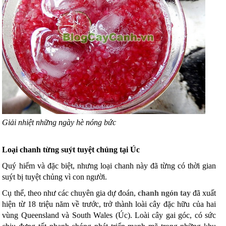
Giải nhiệt những ngày hè nóng bức
Loại chanh từng suýt tuyệt chủng tại Úc
Quý hiếm và đặc biệt, nhưng loại chanh này đã từng có thời gian
suýt bị tuyệt chủng vì con ngư
ời.
Cụ thể, theo như các chuyên gia dự đoán,
chanh ngón tay
đã xuất
hiện từ 18 triệu năm về trước, trở thành loài cây đặc hữu của hai
vùng Queensland và South Wales (Úc). Loài cây gai góc, có sức