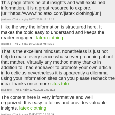
This page offers helpful insights and well explained
information. It is a great resource to explore.
[url=https://www.findlatex.com/]latex clothing[/url]
jsimitseo - Thứ 4, ngày 18/03/2026 12:19:19
I like the way the information is structured here. It
makes the topic easy to understand and keeps the
reader engaged.
latex clothing
jsimitseo - Thứ 2, ngày 16/03/2026 05:48:18
That is the excellent mindset, nonetheless is just not
help to make every sence whatsoever preaching about
that mather. Virtually any method many thanks in
addition to i had endeavor to promote your own article
in to delicius nevertheless it is apparently a dilemma
using your information sites can you please recheck the
idea. thanks once more
situs toto
situs toto - Thứ 5, ngày 12/03/2026 14:33:02
The content here is very informative and well
organized. It is easy to follow and provides valuable
insights.
latex clothing
jsimitseo - Thứ 4, ngày 11/03/2026 17:30:56