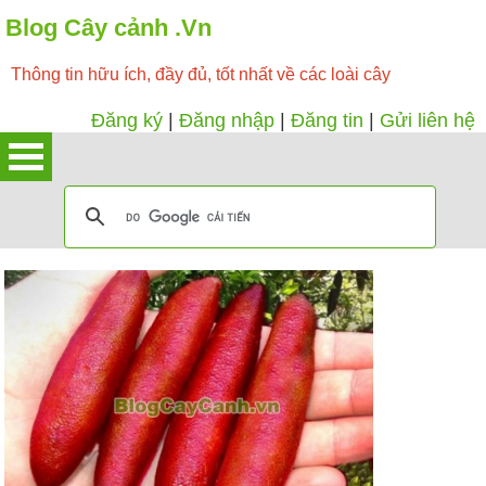
Blog Cây cảnh .Vn
Thông tin hữu ích, đầy đủ, tốt nhất về các loài cây
Đăng ký
|
Đăng nhập
|
Đăng tin
|
Gửi liên hệ