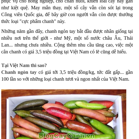
phục vụ cho nông nghiệp, cho chăn nuôi, khiến loài cây này gần
như kiệt quệ. May mắn thay, một số cây vẫn còn sót lại trong
Công viên Quốc gia, để bây giờ con người vẫn còn được thưởng
thức loại "cực phẩm chanh" này.
Những năm gần đây, chanh ngón tay bắt đầu được nhân giống tại
nhiều nơi trên thế giới - như Mỹ, một số nước châu Âu, Thái
Lan... nhưng chưa nhiều. Cộng thêm nhu cầu tăng cao, việc một
cân chanh có giá 3,5 triệu đồng tại Việt Nam có lẽ cũng dễ hiểu.
Tại Việt Nam thì sao?
Chanh ngón tay
có giá tới 3,5 triệu đồng/kg, tức đắt gấp... gần
100 lần so với những loại chanh tươi và ngon nhất của Việt Nam.