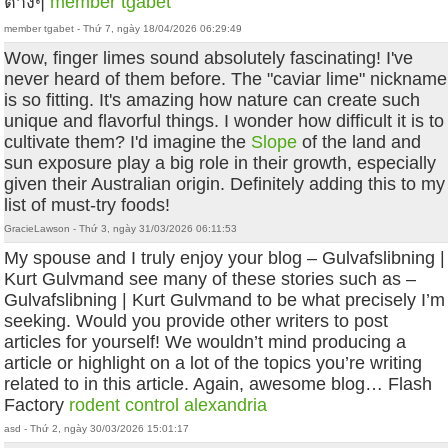
ต่างๆ
member tgabet
member tgabet - Thứ 7, ngày 18/04/2026 06:29:49
Wow, finger limes sound absolutely fascinating! I've
never heard of them before. The "caviar lime" nickname
is so fitting. It's amazing how nature can create such
unique and flavorful things. I wonder how difficult it is to
cultivate them? I'd imagine the
Slope
of the land and
sun exposure play a big role in their growth, especially
given their Australian origin. Definitely adding this to my
list of must-try foods!
GracieLawson - Thứ 3, ngày 31/03/2026 06:11:53
My spouse and I truly enjoy your blog – Gulvafslibning |
Kurt Gulvmand see many of these stories such as –
Gulvafslibning | Kurt Gulvmand to be what precisely I’m
seeking. Would you provide other writers to post
articles for yourself! We wouldn’t mind producing a
article or highlight on a lot of the topics you’re writing
related to in this article. Again, awesome blog… Flash
Factory
rodent control alexandria
asd - Thứ 2, ngày 30/03/2026 15:01:17