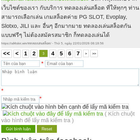
เว็บไซต์ของเรา กับบริการ ทดลองเล่นสล็อต ที่ให้ทุกๆ ท่าน
สามารถเลือกเล่น เกมสล็อตค่าย PG SLOT, Evoplay,
Slotxo, JILI และ อื่นๆ อีกมากมาย ทดลองเล่นสล็อตกัน
แบบฟรีๆ ไม่ต้องสมัครสมาชิก ก็ทดลองเล่นได้
https://all4slot.win/ทดลองเล่นสล็อต/ - Thứ 5, ngày 22/01/2026 08:18:56
<<
<
1
2
4
5
6
7
3
>
>>
*
*
*
( Kích chuột
vào hình để lấy mã kiểm tra )