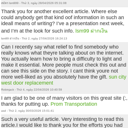
สมัคร lsm999 - Thứ 3, ngày 28/04/2026 05:31:08
Thank you for another excellent article. Where else
could anybody get that kind oof information in such an
ideall means of writing? I’ve a presentation next week,
and I’m at the look for such info.
lsm99 ฝากเงิน
lsm99 ฝากเงิน - Thứ 2, ngày 27/04/2026 16:24:13
Can I recently say what relief to find somebody who
really knows what theyre talking about on the internet.
You actually learn how to bring a difficulty to light and
make it essential. More people must check this out and
can see this side on the story. I cant think youre not
more well-liked as you absolutely have the gift.
sun city
west door replacement
Robinjack - Thứ 4, ngày 22/04/2026 10:40:59
I am glad to be one of many visitors on this great site (:,
thanks for putting up.
Prom Transportation
asd - Thứ 2, ngày 30/03/2026 15:01:41
Such a very useful article. Very interesting to read this
article.I would like to thank you for the efforts you had