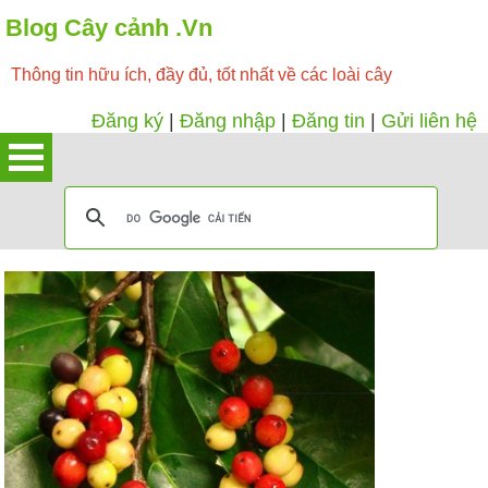
Blog Cây cảnh .Vn
Thông tin hữu ích, đầy đủ, tốt nhất về các loài cây
Đăng ký
|
Đăng nhập
|
Đăng tin
|
Gửi liên hệ