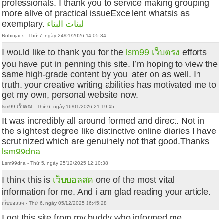
professionals. I thank you to service making grouping
more alive of practical issueExcellent whatsis as
exemplary.
لبنات البناء
Robinjack - Thứ 7, ngày 24/01/2026 14:05:34
I would like to thank you for the
lsm99 เว็บตรง
efforts
you have put in penning this site. I’m hoping to view the
same high-grade content by you later on as well. In
truth, your creative writing abilities has motivated me to
get my own, personal website now.
lsm99 เว็บตรง - Thứ 6, ngày 16/01/2026 21:19:45
It was incredibly all around formed and direct. Not in
the slightest degree like distinctive online diaries I have
scrutinized which are genuinely not that good.Thanks
lsm99dna
Lsm99dna - Thứ 5, ngày 25/12/2025 12:10:38
I think this is
เว็บบอลสด
one of the most vital
information for me. And i am glad reading your article.
เว็บบอลสด - Thứ 6, ngày 05/12/2025 16:45:28
I got this site from my buddy who informed me