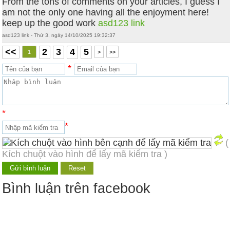
From the tons of comments on your articles, I guess I
am not the only one having all the enjoyment here!
keep up the good work
asd123 link
asd123 link - Thứ 3, ngày 14/10/2025 19:32:37
<<
2
3
4
5
1
>
>>
*
*
*
(
Kích chuột vào hình để lấy mã kiểm tra )
Bình luận trên facebook