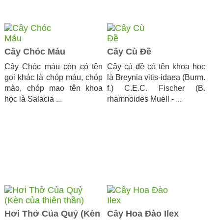
Cây Chóc Máu
Cây Cù Đề
Cây Chóc máu còn có tên
Cây cù đề có tên khoa học
gọi khác là chóp máu, chóp
là Breynia vitis-idaea (Burm.
mào, chóp mao tên khoa
f.) C.E.C. Fischer (B.
học là Salacia ...
rhamnoides Muell - ...
Hơi Thở Của Quỷ (Kèn
Cây Hoa Đào Ilex