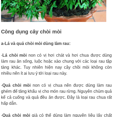
Công dụng cây chòi mòi
a-Lá và quả chòi mòi dùng làm rau:
-
Lá chòi mòi
non có vị hơi chát và hơi chua được dùng
làm rau ăn sống, luộc hoặc xào chung với các loại rau tập
tàng khác. Tuy nhiên hiện nay cây chồi mòi không còn
nhiều nên ít ai lưu ý tới loại rau này.
-
Quả chòi mòi
non có vị chua nên được dùng làm rau
ghém để tăng khẩu vị cho món rau rừng. Nguyên chùm quả
kể cả cuống và quả đều ăn được. Đây là loại rau chua rất
hấp dẫn.
-
Quả chòi mòi
già có thể dùng làm nguyên liệu lấy chất