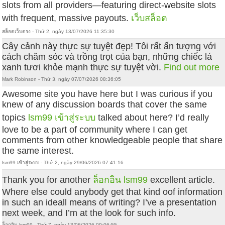
slots from all providers—featuring direct-website slots
with frequent, massive payouts.
เว็บสล็อต
สล็อตเว็บตรง - Thứ 2, ngày 13/07/2026 11:35:30
Cây cảnh này thực sự tuyệt đẹp! Tôi rất ấn tượng với
cách chăm sóc và trồng trọt của bạn, những chiếc lá
xanh tươi khỏe mạnh thực sự tuyệt vời.
Find out more
Mark Robinson - Thứ 3, ngày 07/07/2026 08:36:05
Awesome site you have here but I was curious if you
knew of any discussion boards that cover the same
topics
lsm99 เข้าสู่ระบบ
talked about here? I’d really
love to be a part of community where I can get
comments from other knowledgeable people that share
the same interest.
lsm99 เข้าสู่ระบบ - Thứ 2, ngày 29/06/2026 07:41:16
Thank you for another
ล็อกอิน lsm99
excellent article.
Where else could anybody get that kind oof information
in such an ideall means of writing? I’ve a presentation
next week, and I’m at the look for such info.
ล็อกอิน lsm99 - Thứ 7, ngày 13/06/2026 09:06:55