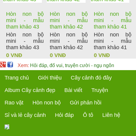
Hòn non bộ
Hòn non bộ
Hòn non bộ
mini - mẫu
mini - mẫu
mini - mẫu
tham khảo 43
tham khảo 42
tham khảo 41
Hòn non bộ
Hòn non bộ
Hòn non bộ
mini - mẫu
mini - mẫu
mini - mẫu
tham khảo 43
tham khảo 42
tham khảo 41
0 VNĐ
0 VNĐ
0 VNĐ
Xem:
Hỏi đáp, đố vui, truyện cười - ngụ ngôn
Trang chủ
Giới thiệu
Cây cảnh đó đây
Album Cây cảnh đẹp
Bài viết
Truyện
Rao vặt
Hòn non bộ
Gửi phản hồi
Sỉ và lẻ cây cảnh
Hỏi đáp
Ô tô
Liên hệ