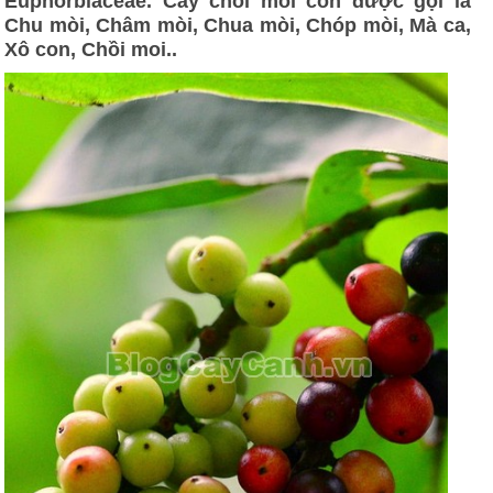
Euphorbiaceae. Cây chòi mòi còn được gọi là
Chu mòi, Châm mòi, Chua mòi, Chóp mòi, Mà ca,
Xô con, Chồi moi..