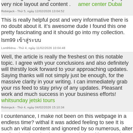
very nice layout and content .
amer center Dubai
Robinjack - Thứ 5, ngày 12/02/2026 13:04:52
This is really helpful post and very informative there is
no doubt about it. it’s awesome dude I found this one
pretty fascinating and it should go into my collection.
lsm99 เข้าสู่ระบบ
Lsm99dna - Thứ 4, ngày 11/02/2026 10:04:48
Well, the article is really the freshest on this notable
topic. I agree with your conclusions and also definitely
will thirstily look forward to your approaching updates.
Saying thanks will not simply just be enough, for the
massive clarity in your writing. I can immediately grab
your rss feed to stay privy of any updates. Pleasant
work and much success in your business efforts!
whitsunday jetski tours
Robinjack - Thứ 4, ngày 04/02/2026 15:10:34
I countenance, I make not been on this webpage in a
endless time? withal it was added feeling to see It is
such an vital content and ignored by so numerous, alter