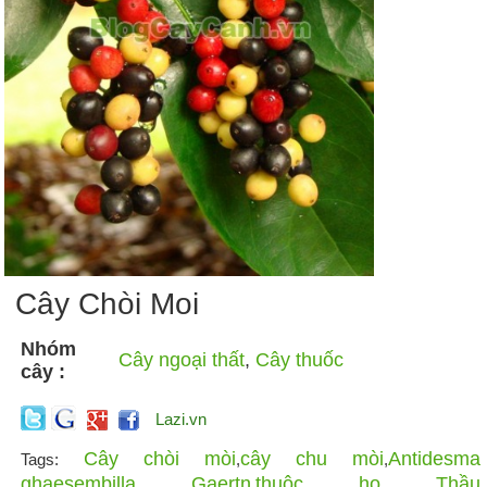
Cây Chòi Moi
Nhóm
Cây ngoại thất
,
Cây thuốc
cây :
Lazi.vn
Cây chòi mòi
cây chu mòi
Antidesma
Tags:
,
,
ghaesembilla Gaertn
thuộc họ Thầu
,