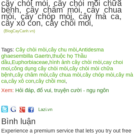
(BlogCayCanh.vn)
Tags:
Cây chòi mòi
,
cây chu mòi
,
Antidesma
ghaesembilla Gaertn
,
thuộc họ Thầu
dầu
,
Euphorbiaceae
,
hình ảnh cây chòi mòi
,
cay choi
moi
,
công dụng cây chòi mòi
,
cây chòi mòi chữa
bệnh
,
cây châm mòi
,
cây chua mòi
,
cây chóp mòi
,
cây mà
ca
,
cây xô con
,
cây chồi moi
,
Xem:
Hỏi đáp, đố vui, truyện cười - ngụ ngôn
Lazi.vn
Bình luận
Experience a premium service that lets you try out free