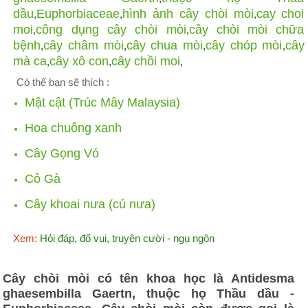
dầu
Euphorbiaceae
hình ảnh cây chòi mòi
cay choi
,
,
,
moi
công dụng cây chòi mòi
cây chòi mòi chữa
,
,
bệnh
cây châm mòi
cây chua mòi
cây chóp mòi
cây
,
,
,
,
mà ca
cây xô con
cây chồi moi
,
,
,
Có thể bạn sẽ thích :
Mật cật (Trúc Mây Malaysia)
Hoa chuông xanh
Cây Gọng Vó
Cỏ Gà
Cây khoai nưa (củ nưa)
Xem:
Hỏi đáp, đố vui, truyện cười - ngụ ngôn
​Cây chòi mòi có tên khoa học là Antidesma
ghaesembilla Gaertn, thuộc họ Thầu dầu -