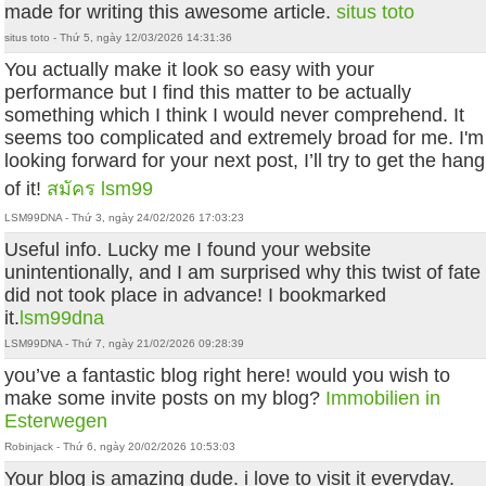
made for writing this awesome article.
situs toto
situs toto - Thứ 5, ngày 12/03/2026 14:31:36
You actually make it look so easy with your
performance but I find this matter to be actually
something which I think I would never comprehend. It
seems too complicated and extremely broad for me. I'm
looking forward for your next post, I’ll try to get the hang
of it!
สมัคร lsm99
LSM99DNA - Thứ 3, ngày 24/02/2026 17:03:23
Useful info. Lucky me I found your website
unintentionally, and I am surprised why this twist of fate
did not took place in advance! I bookmarked
it.
lsm99dna
LSM99DNA - Thứ 7, ngày 21/02/2026 09:28:39
you’ve a fantastic blog right here! would you wish to
make some invite posts on my blog?
Immobilien in
Esterwegen
Robinjack - Thứ 6, ngày 20/02/2026 10:53:03
Your blog is amazing dude. i love to visit it everyday.