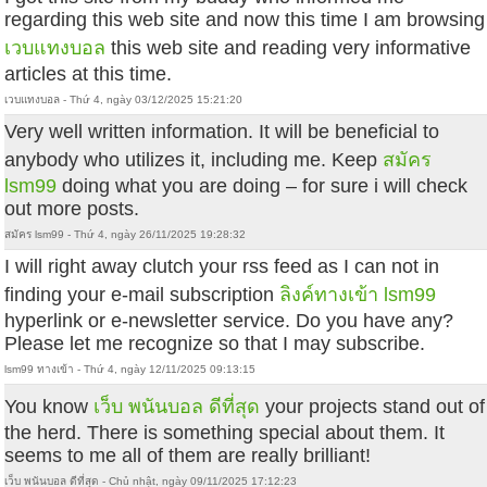
regarding this web site and now this time I am browsing
เวบแทงบอล
this web site and reading very informative
articles at this time.
เวบแทงบอล - Thứ 4, ngày 03/12/2025 15:21:20
Very well written information. It will be beneficial to
anybody who utilizes it, including me. Keep
สมัคร
lsm99
doing what you are doing – for sure i will check
out more posts.
สมัคร lsm99 - Thứ 4, ngày 26/11/2025 19:28:32
I will right away clutch your rss feed as I can not in
finding your e-mail subscription
ลิงค์ทางเข้า lsm99
hyperlink or e-newsletter service. Do you have any?
Please let me recognize so that I may subscribe.
lsm99 ทางเข้า - Thứ 4, ngày 12/11/2025 09:13:15
You know
เว็บ พนันบอล ดีที่สุด
your projects stand out of
the herd. There is something special about them. It
seems to me all of them are really brilliant!
เว็บ พนันบอล ดีที่สุด - Chủ nhật, ngày 09/11/2025 17:12:23