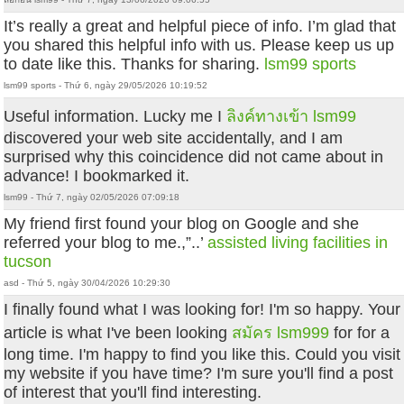
It’s really a great and helpful piece of info. I’m glad that
you shared this helpful info with us. Please keep us up
to date like this. Thanks for sharing.
lsm99 sports
lsm99 sports - Thứ 6, ngày 29/05/2026 10:19:52
Useful information. Lucky me I
ลิงค์ทางเข้า lsm99
discovered your web site accidentally, and I am
surprised why this coincidence did not came about in
advance! I bookmarked it.
lsm99 - Thứ 7, ngày 02/05/2026 07:09:18
My friend first found your blog on Google and she
referred your blog to me.,”..’
assisted living facilities in
tucson
asd - Thứ 5, ngày 30/04/2026 10:29:30
I finally found what I was looking for! I'm so happy. Your
article is what I've been looking
สมัคร lsm999
for for a
long time. I'm happy to find you like this. Could you visit
my website if you have time? I'm sure you'll find a post
of interest that you'll find interesting.