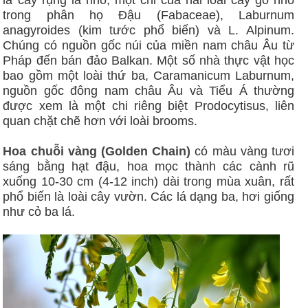
trong phân họ Đậu (Fabaceae), Laburnum
anagyroides (kim tước phổ biến) và L. Alpinum.
Chúng có nguồn gốc núi của miền nam châu Âu từ
Pháp đến bán đảo Balkan. Một số nhà thực vật học
bao gồm một loài thứ ba, Caramanicum Laburnum,
nguồn gốc đông nam châu Âu và Tiểu Á thường
được xem là một chi riêng biệt Prodocytisus, liên
quan chặt chẽ hơn với loài brooms.
Hoa chuỗi vàng (Golden Chain)
có màu vàng tươi
sáng bằng hạt đậu, hoa mọc thành các cành rũ
xuống 10-30 cm (4-12 inch) dài trong mùa xuân, rất
phổ biến là loài cây vườn. Các lá dạng ba, hơi giống
như cỏ ba lá.