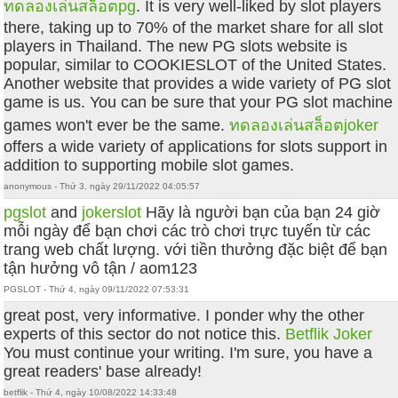
ทดลองเล่นสล็อตpg
. It is very well-liked by slot players
there, taking up to 70% of the market share for all slot
players in Thailand. The new PG slots website is
popular, similar to COOKIESLOT of the United States.
Another website that provides a wide variety of PG slot
game is us. You can be sure that your PG slot machine
games won't ever be the same.
ทดลองเล่นสล็อตjoker
offers a wide variety of applications for slots support in
addition to supporting mobile slot games.
anonymous - Thứ 3, ngày 29/11/2022 04:05:57
pgslot
and
jokerslot
Hãy là người bạn của bạn 24 giờ
mỗi ngày để bạn chơi các trò chơi trực tuyến từ các
trang web chất lượng. với tiền thưởng đặc biệt để bạn
tận hưởng vô tận / aom123
PGSLOT - Thứ 4, ngày 09/11/2022 07:53:31
great post, very informative. I ponder why the other
experts of this sector do not notice this.
Betflik Joker
You must continue your writing. I'm sure, you have a
great readers' base already!
betflik - Thứ 4, ngày 10/08/2022 14:33:48