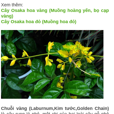
Xem thêm:
Cây Osaka hoa vàng (Muồng hoàng yến, bọ cạp
vàng)
Cây Osaka hoa đỏ (Muồng hoa đỏ)
Chuỗi vàng (Laburnum,Kim tước,Golden Chain)
là cây rụng lá nhỏ, một chi của hai loài cây gỗ nhỏ