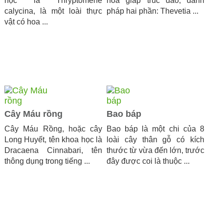
học là Thryptomene
hoa giáp trúc đào, danh
calycina, là một loài thực
pháp hai phần: Thevetia ...
vật có hoa ...
Cây Máu rồng
Bao báp
Cây Máu Rồng, hoặc cây
Bao báp là một chi của 8
Long Huyết, tên khoa học là
loài cây thân gỗ có kích
Dracaena Cinnabari, tên
thước từ vừa đến lớn, trước
thông dụng trong tiếng ...
đây được coi là thuộc ...