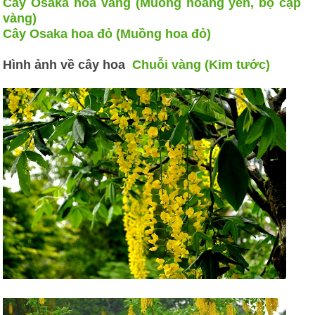
Cây Osaka hoa vàng (Muồng hoàng yến, bọ cạp
vàng)
Cây Osaka hoa đỏ (Muồng hoa đỏ)
Hình ảnh về cây hoa
Chuỗi vàng (Kim tước)