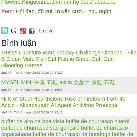
Flowers
,
Kingusari
,
Laburnum
,
họ đậu
,
Fabaceae
Xem:
Hỏi đáp, đố vui, truyện cười - ngụ ngôn
Lazi.vn
Bình luận
Muses Furniture
Word Galaxy Challenge
ClearGo - File
& Clean Mate
Fish Eat Fish.io
Shoot Out: Gun
Shooting Games
ahr147 - Thứ 5, ngày 22/01/2026 02:47:15
MYSEL MINI 中童 布鞋
asics
亞瑟士
童鞋
布鞋
ahr147 - Thứ 5, ngày 22/01/2026 02:46:25
Hills of Steel
Hearthstone
Rise of Firstborn
Fortnite
Accio - Alibaba.com AI Agent
Antivirus Protector
ahr147 - Thứ 2, ngày 12/01/2026 02:15:17
buffet de alto da boa vista
buffet de churrasco niterói
buffet de churrasco são gonçalo
buffet de churrasco
copacabana
buffet de churrasco de botafogo
buffet de