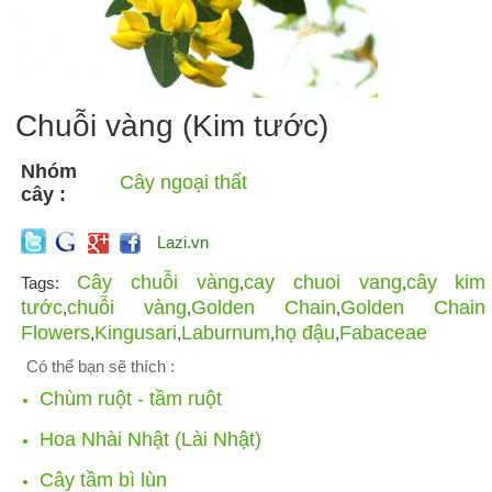
Chuỗi vàng (Kim tước)
Nhóm
Cây ngoại thất
cây :
Lazi.vn
Cây chuỗi vàng
cay chuoi vang
cây kim
Tags:
,
,
tước
chuỗi vàng
Golden Chain
Golden Chain
,
,
,
Flowers
Kingusari
Laburnum
họ đậu
Fabaceae
,
,
,
,
Có thể bạn sẽ thích :
Chùm ruột - tầm ruột
Hoa Nhài Nhật (Lài Nhật)
Cây tầm bì lùn