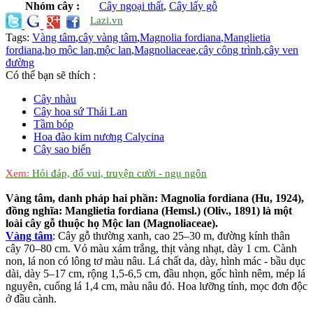
Nhóm cây :
Cây ngoại thất
,
Cây lấy gỗ
Lazi.vn
Tags:
Vàng tâm
,
cây vàng tâm
,
Magnolia fordiana
,
Manglietia
fordiana
,
họ mộc lan
,
mộc lan
,
Magnoliaceae
,
cây công trình
,
cây ven
đường
Có thể bạn sẽ thích :
Cây nhàu
Cây hoa sứ Thái Lan
Tầm bóp
Hoa đào kim nương Calycina
Cây sao biển
Xem:
Hỏi đáp, đố vui, truyện cười - ngụ ngôn
Vàng tâm, danh pháp hai phần: Magnolia fordiana (Hu, 1924),
đồng nghĩa: Manglietia fordiana (Hemsl.) (Oliv., 1891) là một
loài cây gỗ thuộc họ Mộc lan (Magnoliaceae).
Vàng tâm
: Cây gỗ thường xanh, cao 25–30 m, đường kính thân
cây 70–80 cm. Vỏ màu xám trắng, thịt vàng nhạt, dày 1 cm. Cành
non, lá non có lông tơ màu nâu. Lá chất da, dày, hình mác - bầu dục
dài, dày 5–17 cm, rộng 1,5-6,5 cm, đầu nhọn, gốc hình nêm, mép lá
nguyên, cuống lá 1,4 cm, màu nâu đỏ. Hoa lưỡng tính, mọc đơn độc
ở đầu cành.