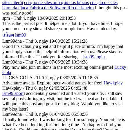
sites niterói
criação de sites armação dos búzios
criação de sites
barra da tijuca
Fabrica de Software Rio de Janeiro
I thought this post
was really good!
spm - Thứ 4, ngày 10/09/2025 20:18:53
This is the perfect post It helped me a lot. If you have time, I hope
you come to my site and share your opinions. Have a nice day.
สล็อต lsm99
Lsm99dna - Thứ 3, ngày 19/08/2025 15:21:28
Good It’s actually a great and helpful piece of info. I’m happy that
you simply shared this helpful information with us. Please stay us
informed like this. Thank you for sharing.
lsm99 login
Lsm99dna - Thứ 7, ngày 07/06/2025 10:34:38
Play now and join millions in the most exciting online game!
Lucky
Cola
LUCKY COLA - Thứ 7, ngày 03/05/2025 11:18:35
Adventure awaits. Explore open-world games for free!
Hawkplay
Hawkplay - Thứ 6, ngày 02/05/2025 04:02:48
lsm99 sport
I accidentally searched and visited your site. I still saw
several posts during my visit, but the text was neat and readable. I
will quote this post and post it on my blog. Would you like to visit
my blog later?
Lsm99dna - Thứ 3, ngày 01/04/2025 05:58:56
I finally found what I was looking for! I’m so happy. Your article is
what I’ve been looking for for a long time. I’m happy to find you
like this. Could you visit my website if you have time? I’m sure