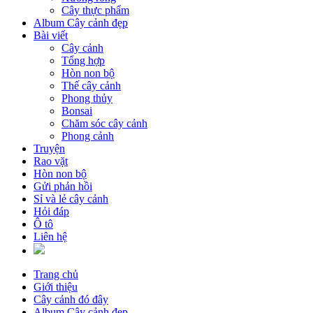
Cây thực phẩm
Album Cây cảnh đẹp
Bài viết
Cây cảnh
Tổng hợp
Hòn non bộ
Thế cây cảnh
Phong thủy
Bonsai
Chăm sóc cây cảnh
Phong cảnh
Truyện
Rao vặt
Hòn non bộ
Gửi phản hồi
Sỉ và lẻ cây cảnh
Hỏi đáp
Ô tô
Liên hệ
Trang chủ
Giới thiệu
Cây cảnh đó đây
Album Cây cảnh đẹp