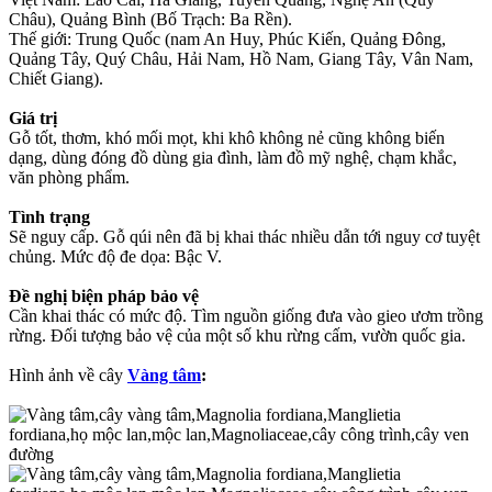
Châu), Quảng Bình (Bố Trạch: Ba Rền).
Thế giới: Trung Quốc (nam An Huy, Phúc Kiến, Quảng Đông,
Quảng Tây, Quý Châu, Hải Nam, Hồ Nam, Giang Tây, Vân Nam,
Chiết Giang).
Giá trị
Gỗ tốt, thơm, khó mối mọt, khi khô không nẻ cũng không biến
dạng, dùng đóng đồ dùng gia đình, làm đồ mỹ nghệ, chạm khắc,
văn phòng phẩm.
Tình trạng
Sẽ nguy cấp. Gỗ qúi nên đã bị khai thác nhiều dẫn tới nguy cơ tuyệt
chủng. Mức độ đe dọa: Bậc V.
Đề nghị biện pháp bảo vệ
Cần khai thác có mức độ. Tìm nguồn giống đưa vào gieo ươm trồng
rừng. Đối tượng bảo vệ của một số khu rừng cấm, vườn quốc gia.
Hình ảnh về cây
Vàng tâm
: