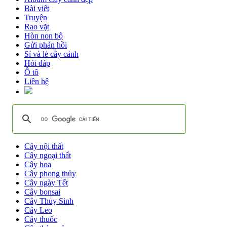
Bài viết
Truyện
Rao vặt
Hòn non bộ
Gửi phản hồi
Sỉ và lẻ cây cảnh
Hỏi đáp
Ô tô
Liên hệ
Cây nội thất
Cây ngoại thất
Cây hoa
Cây phong thủy
Cây ngày Tết
Cây bonsai
Cây Thủy Sinh
Cây Leo
Cây thuốc