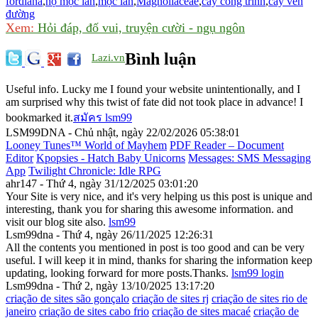
fordiana
,
họ mộc lan
,
mộc lan
,
Magnoliaceae
,
cây công trình
,
cây ven
đường
Xem:
Hỏi đáp, đố vui, truyện cười - ngụ ngôn
Bình luận
Lazi.vn
Useful info. Lucky me I found your website unintentionally, and I
am surprised why this twist of fate did not took place in advance! I
bookmarked it.
สมัคร lsm99
LSM99DNA - Chủ nhật, ngày 22/02/2026 05:38:01
Looney Tunes™ World of Mayhem
PDF Reader – Document
Editor
Kpopsies - Hatch Baby Unicorns
Messages: SMS Messaging
App
Twilight Chronicle: Idle RPG
ahr147 - Thứ 4, ngày 31/12/2025 03:01:20
Your Site is very nice, and it's very helping us this post is unique and
interesting, thank you for sharing this awesome information. and
visit our blog site also.
lsm99
Lsm99dna - Thứ 4, ngày 26/11/2025 12:26:31
All the contents you mentioned in post is too good and can be very
useful. I will keep it in mind, thanks for sharing the information keep
updating, looking forward for more posts.Thanks.
lsm99 login
Lsm99dna - Thứ 2, ngày 13/10/2025 13:17:20
criação de sites são gonçalo
criação de sites rj
criação de sites rio de
janeiro
criação de sites cabo frio
criação de sites macaé
criação de