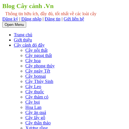
Blog Cây cảnh .Vn
Thông tin hữu ích, đầy đủ, tốt nhất về các loài cây
Đăng ký
|
Đăng nhập
|
Đăng tin
|
Gửi liên hệ
Open Menu
Trang chủ
Giới thiệu
Cây cảnh đó đây
Cây nội thất
Cây ngoại thất
Cây hoa
Cây phong thủy
Cây ngày Tết
Cây bonsai
Cây Thủy Sinh
Cây Leo
Cây thuốc
Cây thảm cỏ
Cây bụi
Hoa Lan
Cây ăn quả
Cây lấy gỗ
Cây thân thảo
Xương rồng