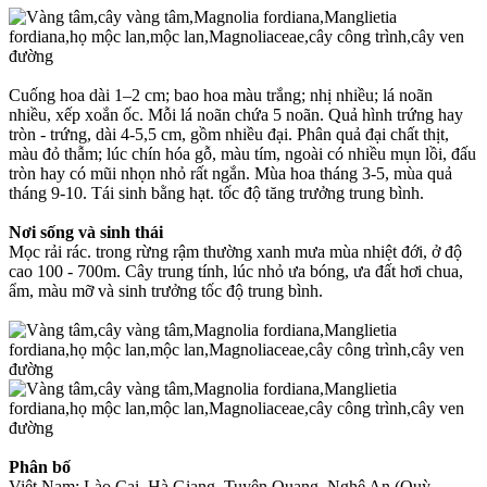
Cuống hoa dài 1–2 cm; bao hoa màu trắng; nhị nhiều; lá noãn
nhiều, xếp xoắn ốc. Mỗi lá noãn chứa 5 noãn. Quả hình trứng hay
tròn - trứng, dài 4-5,5 cm, gồm nhiều đại. Phân quả đại chất thịt,
màu đỏ thẫm; lúc chín hóa gỗ, màu tím, ngoài có nhiều mụn lồi, đấu
tròn hay có mũi nhọn nhỏ rất ngắn. Mùa hoa tháng 3-5, mùa quả
tháng 9-10. Tái sinh bằng hạt. tốc độ tăng trưởng trung bình.
Nơi sống và sinh thái
Mọc rải rác. trong rừng rậm thường xanh mưa mùa nhiệt đới, ở độ
cao 100 - 700m. Cây trung tính, lúc nhỏ ưa bóng, ưa đất hơi chua,
ẩm, màu mỡ và sinh trưởng tốc độ trung bình.
Phân bố
Việt Nam: Lào Cai, Hà Giang, Tuyên Quang, Nghệ An (Quỳ