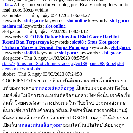
ufac4
A big thank you for your blog post.Really looking forward to
read more. Keep writing
siamufabet - Thứ 5, ngày 05/10/2023 06:04:27
keywords :
slot gacor
keywords :
slot online
keywords :
slot gacor
malam ini
keywords :
slot online
slot gacor - Thứ 3, ngày 14/03/2023 08:58:12
keywords :
SLOT88: Daftar Situs Judi Slot Gacor Hari Ini
Resmi Dan Terpercaya
keywords :
slot88 : Situs Slot gacor
Terbaru Maxwin Deposit Tanpa Potongan
keywords :
slot gacor
keywords :
slot88
keywords :
slot gacor
keywords :
slot gacor
slot gacor - Thứ 3, ngày 14/03/2023 08:57:54
stars77
Situs Judi Slot Online Gacor
agen138
panda88
3dbet
slot
demo maxwin
sbobet
sbobet - Thứ 6, ngày 03/03/2023 07:24:58
COOKIESLOT ของเรากล้าการันตีเลยว่าเราคือเว็บสล็อตของ
แท้ของทางค่าย
ทดลองเล่นสล็อตpg
เป็นเว็บแม่ของแท้หนึ่งร้อย
เปอร์เซ็น ไม่มีการผ่านเอเย่นต์หรือคนกลางใดๆทั้งนั้น เราคือเว็บ
ต้นน้ำโดยตรงส่งจากต่างประเทศในทวีปยุโรป ประเทศอังกฤษ
นั้นเองซึ่งเราได้รับคำอนุญาติและลิขสิทธิ์โดยตรงจากทีมงานผู้
พัฒนาเกมสล็อตระดับบโลกอย่าง PGSOFT อนุญาติให้สามารถ
เปิดเว็บ
ทดลองเล่นสล็อตjoker
ออนไลน์ในเมือไทยได้อย่างถูก
ต้องตามกฏหมายสากลของโลกทุกประการ