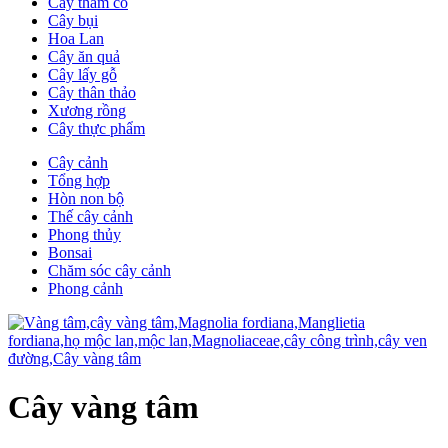
Cây thảm cỏ
Cây bụi
Hoa Lan
Cây ăn quả
Cây lấy gỗ
Cây thân thảo
Xương rồng
Cây thực phẩm
Cây cảnh
Tổng hợp
Hòn non bộ
Thế cây cảnh
Phong thủy
Bonsai
Chăm sóc cây cảnh
Phong cảnh
Cây vàng tâm