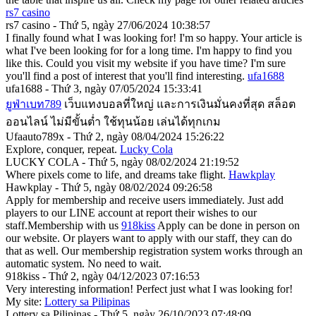
rs7 casino
rs7 casino - Thứ 5, ngày 27/06/2024 10:38:57
I finally found what I was looking for! I'm so happy. Your article is
what I've been looking for for a long time. I'm happy to find you
like this. Could you visit my website if you have time? I'm sure
you'll find a post of interest that you'll find interesting.
ufa1688
ufa1688 - Thứ 3, ngày 07/05/2024 15:33:41
ยูฟ่าเบท789
เว็บแทงบอลที่ใหญ่ และการเงินมั่นคงที่สุด สล็อต
ออนไลน์ ไม่มีขั้นต่ำ ใช้ทุนน้อย เล่นได้ทุกเกม
Ufaauto789x - Thứ 2, ngày 08/04/2024 15:26:22
Explore, conquer, repeat.
Lucky Cola
LUCKY COLA - Thứ 5, ngày 08/02/2024 21:19:52
Where pixels come to life, and dreams take flight.
Hawkplay
Hawkplay - Thứ 5, ngày 08/02/2024 09:26:58
Apply for membership and receive users immediately. Just add
players to our LINE account at report their wishes to our
staff.Membership with us
918kiss
Apply can be done in person on
our website. Or players want to apply with our staff, they can do
that as well. Our membership registration system works through an
automatic system. No need to wait.
918kiss - Thứ 2, ngày 04/12/2023 07:16:53
Very interesting information! Perfect just what I was looking for!
My site:
Lottery sa Pilipinas
Lottery sa Pilipinas - Thứ 5, ngày 26/10/2023 07:48:09