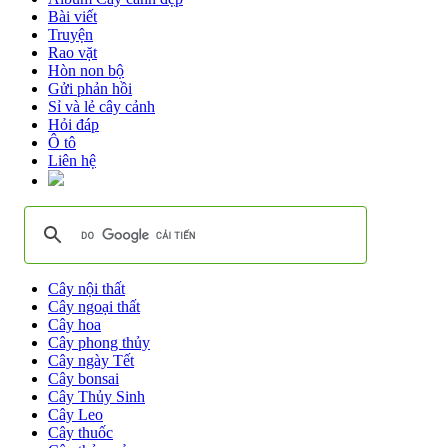
Bài viết
Truyện
Rao vặt
Hòn non bộ
Gửi phản hồi
Sỉ và lẻ cây cảnh
Hỏi đáp
Ô tô
Liên hệ
Cây nội thất
Cây ngoại thất
Cây hoa
Cây phong thủy
Cây ngày Tết
Cây bonsai
Cây Thủy Sinh
Cây Leo
Cây thuốc