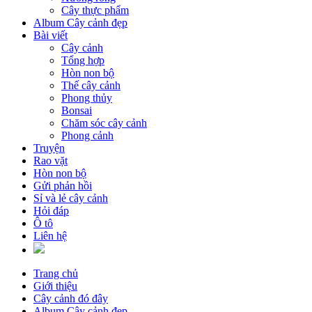
Cây thực phẩm
Album Cây cảnh đẹp
Bài viết
Cây cảnh
Tổng hợp
Hòn non bộ
Thế cây cảnh
Phong thủy
Bonsai
Chăm sóc cây cảnh
Phong cảnh
Truyện
Rao vặt
Hòn non bộ
Gửi phản hồi
Sỉ và lẻ cây cảnh
Hỏi đáp
Ô tô
Liên hệ
Trang chủ
Giới thiệu
Cây cảnh đó đây
Album Cây cảnh đẹp