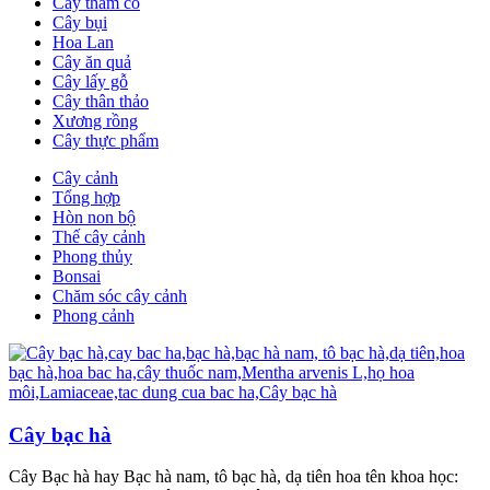
Cây thảm cỏ
Cây bụi
Hoa Lan
Cây ăn quả
Cây lấy gỗ
Cây thân thảo
Xương rồng
Cây thực phẩm
Cây cảnh
Tổng hợp
Hòn non bộ
Thế cây cảnh
Phong thủy
Bonsai
Chăm sóc cây cảnh
Phong cảnh
Cây bạc hà
Cây Bạc hà hay Bạc hà nam, tô bạc hà, dạ tiên hoa tên khoa học: