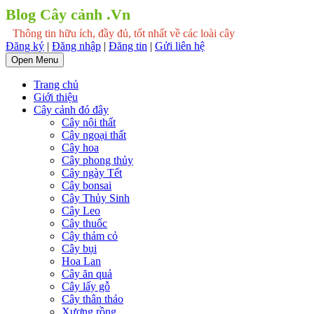
Blog Cây cảnh .Vn
Thông tin hữu ích, đầy đủ, tốt nhất về các loài cây
Đăng ký
|
Đăng nhập
|
Đăng tin
|
Gửi liên hệ
Open Menu
Trang chủ
Giới thiệu
Cây cảnh đó đây
Cây nội thất
Cây ngoại thất
Cây hoa
Cây phong thủy
Cây ngày Tết
Cây bonsai
Cây Thủy Sinh
Cây Leo
Cây thuốc
Cây thảm cỏ
Cây bụi
Hoa Lan
Cây ăn quả
Cây lấy gỗ
Cây thân thảo
Xương rồng