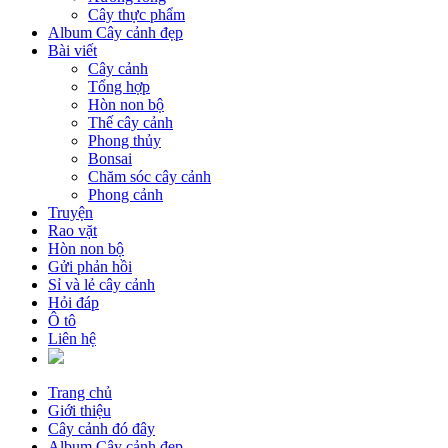
Cây thực phẩm
Album Cây cảnh đẹp
Bài viết
Cây cảnh
Tổng hợp
Hòn non bộ
Thế cây cảnh
Phong thủy
Bonsai
Chăm sóc cây cảnh
Phong cảnh
Truyện
Rao vặt
Hòn non bộ
Gửi phản hồi
Sỉ và lẻ cây cảnh
Hỏi đáp
Ô tô
Liên hệ
Trang chủ
Giới thiệu
Cây cảnh đó đây
Album Cây cảnh đẹp