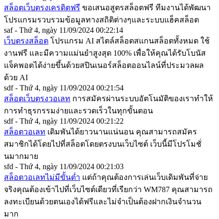
สล็อตเว็บตรงเครดิตฟรี
ขอเสนอสูตรสล็อตฟรี ทีมงานได้พัฒนา
โปรแกรมรวบรวมข้อมูลทางสถิติต่างๆและระบบแฮ็คสล็อต
saf - Thứ 4, ngày 11/09/2024 00:22:14
เว็บตรงสล็อต
โปรแกรม AI สไตล์สล็อตสแกนสล็อตทั้งหมด ใช้
งานฟรี และมีความแม่นยำสูงสุด 100% เพื่อให้คุณได้รับโบนัส
แจ็คพอตได้ง่ายขึ้นด้วยสปินเนอร์สล็อตออนไลน์ที่ประมวลผล
ด้วย AI
sdf - Thứ 4, ngày 11/09/2024 00:21:54
สล็อตเว็บตรงวอเลท
การสมัครผ่านระบบอัตโนมัติของเราทำให้
การทำธุรกรรมง่ายและรวดเร็วในทุกขั้นตอน
sdf - Thứ 4, ngày 11/09/2024 00:21:22
สล็อตวอเลท
เดิมพันได้ยาวนานแน่นอน คุณสามารถสมัคร
สมาชิกได้โดยไปที่สล็อตโดยตรงบนเว็บไซต์ เว็บนี้มีโปรโมชั่
นมากมาย
sfd - Thứ 4, ngày 11/09/2024 00:21:03
สล็อตวอเลทไม่มีขั้นต่ำ
แต่ถ้าคุณต้องการเล่นเว็บเดิมพันที่จ่าย
จริงคุณต้องเข้าไปที่เว็บไซต์เดียวที่เรียกว่า WM787 คุณสามารถ
ลงทะเบียนด้วยตนเองได้ฟรีและไม่จำเป็นต้องฝากเงินจำนวน
มาก