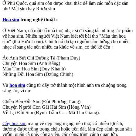
Ở Phú Quốc, quả sim còn được khai thác để làm các món đặc sản
như Mật sim hay Rượu sim.
Hoa sim
trong nghệ thuật :
Ở Việt Nam, có một số nhà thơ, nhạc sĩ đã sáng tác những tác phẩm
về hoa sim. Nhiều người Việt Nam biết tới bài thơ "Màu tím hoa
sim" (thơ Hữu Loan). Chính nó đã tạo nguồn cảm hứng cho nhiều
nhạc sĩ sáng tác nên nhiều ca khúc về sim, có thể kể đến :
Áo Anh Sứt Chỉ Đường Tà (Phạm Duy)
Chuyện Hoa Sim (Anh Bằng)
Màu Tím Hoa Sim (Duy Khánh)
Những Đồi Hoa Sim (Dzũng Chinh)
Và
hoa sim
cũng từ đấy trở thành một hình ảnh ưa chuộng trong
sáng tác, ví dụ:
Chiều Bên Đồi Sim (Đài Phương Trang)
Chuyện Người Con Gái Hái Sim (Hồng Vân)
Về Lại Đồi Sim (Đynh Trầm Ca - Mã Thu Giang).
Cây hoa sim
mang vẻ đẹp lãng mạng, nên thơ, có nhiều lợi ích;
thường được trồng trong chậu hoặc trên đất, làm đẹp cảnh quan sân
vườn, quán cà phê, công viên, các công trình cảnh quan lớn.