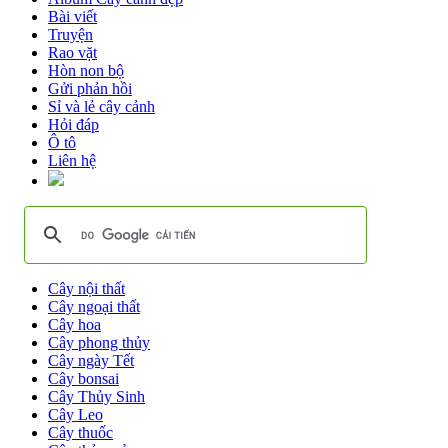
Bài viết
Truyện
Rao vặt
Hòn non bộ
Gửi phản hồi
Sỉ và lẻ cây cảnh
Hỏi đáp
Ô tô
Liên hệ
Cây nội thất
Cây ngoại thất
Cây hoa
Cây phong thủy
Cây ngày Tết
Cây bonsai
Cây Thủy Sinh
Cây Leo
Cây thuốc