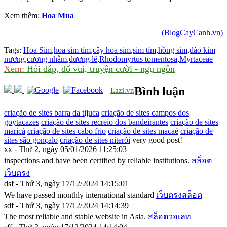
Xem thêm:
Hoa Mua
(BlogCayCanh.vn)
Tags:
Hoa Sim
,
hoa sim tím
,
cây hoa sim
,
sim tím
,
hồng sim
,
đào kim
nương
,
cương nhẫm
,
dương lê
,
Rhodomyrtus tomentosa
,
Myrtaceae
Xem:
Hỏi đáp, đố vui, truyện cười - ngụ ngôn
Bình luận
Lazi.vn
criação de sites barra da tijuca
criação de sites campos dos
goytacazes
criação de sites recreio dos bandeirantes
criação de sites
maricá
criação de sites cabo frio
criação de sites macaé
criação de
sites são gonçalo
criação de sites niterói
very good post!
xx - Thứ 2, ngày 05/01/2026 11:25:03
inspections and have been certified by reliable institutions.
สล็อต
เว็บตรง
dsf - Thứ 3, ngày 17/12/2024 14:15:01
We have passed monthly international standard
เว็บตรงสล็อต
sdf - Thứ 3, ngày 17/12/2024 14:14:39
The most reliable and stable website in Asia.
สล็อตวอเลท