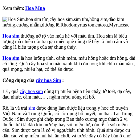
Xem thêm:
Hoa Mua
Hoa sim
thường nở rộ vào mùa hè với màu tím. Hoa sim là biểu
tượng mà nhiều đôi trai gái miền quê dùng để bày tỏ tình cảm và
cũng là biểu tượng của sự chung thủy.
Hoa sim
là hoa lưỡng tính, cánh mềm, màu hồng hoặc tím hồng, đài
có lông. Quả cây hoa sim màu xanh khi còn non; khi chín màu nâu ,
quả mọng, nhiều hạt, có thể ăn được.
Công dụng của
cây hoa Sim
:
Lá , quả
cây hoa sim
dùng trị nhiều bệnh tiêu chảy, lở loét, dạ dày,
đau nhức, cầm máu… , ngâm rượu uống rất bổ.
Rễ, lá và trái
sim
được dùng làm dược liệu trong y học cổ truyền
Việt Nam và Trung Quốc, có tác dụng bổ huyết, an thai. Tại Trung
Quốc : Sim được ghi chép trong Bản thảo cương mục thành 2 vị
thuốc: trái là đào kim nương hay sơn niệm tử, còn rễ là sơn niệm
căn. Sim được xem là có vị ngọt/chát, tính bình. Quả sim được cư
dân các vùng miền núi hái ăn chơi, và trước đây có bày bán ở chợ.