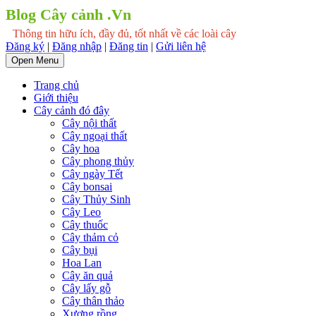
Blog Cây cảnh .Vn
Thông tin hữu ích, đầy đủ, tốt nhất về các loài cây
Đăng ký
|
Đăng nhập
|
Đăng tin
|
Gửi liên hệ
Open Menu
Trang chủ
Giới thiệu
Cây cảnh đó đây
Cây nội thất
Cây ngoại thất
Cây hoa
Cây phong thủy
Cây ngày Tết
Cây bonsai
Cây Thủy Sinh
Cây Leo
Cây thuốc
Cây thảm cỏ
Cây bụi
Hoa Lan
Cây ăn quả
Cây lấy gỗ
Cây thân thảo
Xương rồng