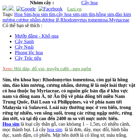
Nhóm cây :
Cây hoa
Lazi.vn
Tags:
Hoa Sim
,
hoa sim tím
,
cây hoa sim
,
sim tím
,
hồng sim
,
đào kim
nương
,
cương nhẫm
,
dương lê
,
Rhodomyrtus tomentosa
,
Myrtaceae
Có thể bạn sẽ thích :
Mướp đắng - Khổ qua
Cây Sanh
Cây Ngái
Phong lộc hoa
Cây Trúc tiêu
Xem:
Hỏi đáp, đố vui, truyện cười - ngụ ngôn
Sim, tên khoa học: Rhodomyrtus tomentosa, còn gọi là hồng
sim, đào kim nương, cương nhẫm, dương lê là một loài thực vật
có hoa thuộc họ Myrtaceae, có nguồn gốc bản địa ở khu vực
nam và đông nam Á, từ Ấn Độ về phía đông tới miền Nam
Trung Quốc, Đài Loan và Philippines, và về phía nam tới
Malaysia và Sulawesi. Loài này thường mọc ở ven biển, trong
rừng tự nhiên, ven sông suối, trong các rừng ngập nước, rừng
ẩm ướt, và tại độ cao đến 2400 m so với mực nước biển.
Hoa sim
là loại cây thân gỗ, cao khỏang 1 – 1,5m, có nhiều cành,
mọc thành bụi. Lá cây
hoa sim
là lá đơn, dày, mọc đối, hình bầu
dục, xanh đậm, có phiến. Mặt bên dưới lá có lông tơ, màu trắng.