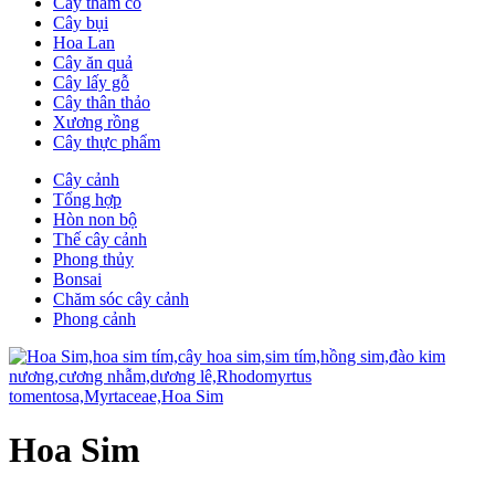
Cây thảm cỏ
Cây bụi
Hoa Lan
Cây ăn quả
Cây lấy gỗ
Cây thân thảo
Xương rồng
Cây thực phẩm
Cây cảnh
Tổng hợp
Hòn non bộ
Thế cây cảnh
Phong thủy
Bonsai
Chăm sóc cây cảnh
Phong cảnh
Hoa Sim