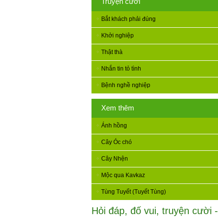
Truyện cười
Bắt khách phải đúng
Khởi nghiệp
Thật thà
Nhắn tin tỏ tình
Bệnh nghề nghiệp
Xem thêm
Ánh hồng
Cây Óc chó
Cây Nhện
Mộc qua Kavkaz
Tùng Tuyết (Tuyết Tùng)
Hỏi đáp, đố vui, truyện cười -