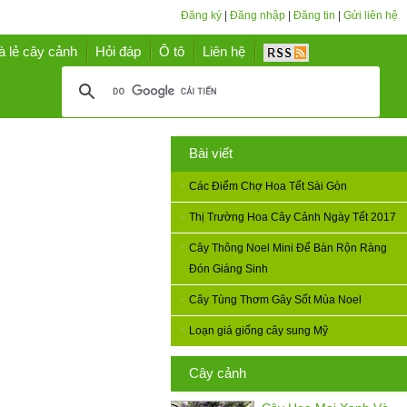
Đăng ký
|
Đăng nhập
|
Đăng tin
|
Gửi liên hệ
à lẻ cây cảnh
Hỏi đáp
Ô tô
Liên hệ
Bài viết
Các Điểm Chợ Hoa Tết Sài Gòn
Thị Trường Hoa Cây Cảnh Ngày Tết 2017
Cây Thông Noel Mini Để Bàn Rộn Ràng
Đón Giáng Sinh
Cây Tùng Thơm Gây Sốt Mùa Noel
Loạn giá giống cây sung Mỹ
Cây cảnh