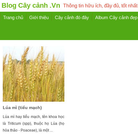
Blog Cây cảnh .Vn
Thông tin hữu ích, đầy đủ, tốt nhất
Trang chủ
Giới thiệu
Cây cảnh đó đây
Album Cây cảnh đẹp
Lúa mì (tiểu mạch)
Lúa mì hay tiểu mạch, tên khoa học
là Triticum (spp), thuộc họ Lúa (họ
hòa thảo - Poaceae), là một ...