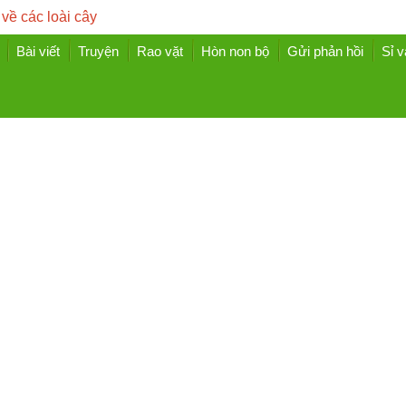
 về các loài cây
Bài viết
Truyện
Rao vặt
Hòn non bộ
Gửi phản hồi
Sỉ v