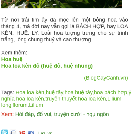
Từ nơi trái tim ấy đã mọc lên một bông hoa vào
tháng 4, mà đời nay vẫn gọi là BÁCH HỢP, hay LOA
KÈN, HUỆ, LY. Loài hoa tượng trưng cho sự trinh
trắng, lòng chung thuỷ và cao thượng.
Xem thêm:
Hoa huệ
Hoa loa kèn đỏ (huệ đỏ, huệ nhung)
(BlogCayCanh.vn)
Tags:
Hoa loa kèn
,
huệ tây
,
hoa huệ tây
,
hoa bách hợp
,
ý
nghĩa hoa loa kèn
,
truyền thuyết hoa loa kèn
,
Lilium
longiflorum
,
Lilium
Xem:
Hỏi đáp, đố vui, truyện cười - ngụ ngôn
Lazi.vn