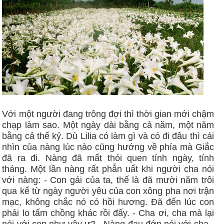
Với một người đang trông đợi thì thời gian mới chậm
chạp làm sao. Một ngày dài bằng cả năm, một năm
bằng cả thế kỷ. Dù Lilia có làm gì và có đi đâu thì cái
nhìn của nàng lúc nào cũng hướng về phía mà Giắc
đã ra đi. Nàng đã mất thói quen tính ngày, tính
tháng. Một lần nàng rất phẫn uất khi người cha nói
với nàng: - Con gái của ta, thế là đã mười năm trôi
qua kể từ ngày người yêu của con xông pha nơi trận
mạc, không chắc nó có hồi hương. Ðã đến lúc con
phải lo tấm chồng khác rồi đấy. - Cha ơi, cha mà lại
nói với con như vậy ư? - Nàng đau đớn nói với cha -