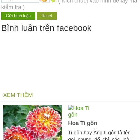
*
( Kích chuột vào hình để lấy mã
kiểm tra )
Bình luận trên facebook
XEM THÊM
Hoa Ti gôn
Ti-gôn hay Ăng-ti-gôn là tên
gọi chung để chỉ các loài