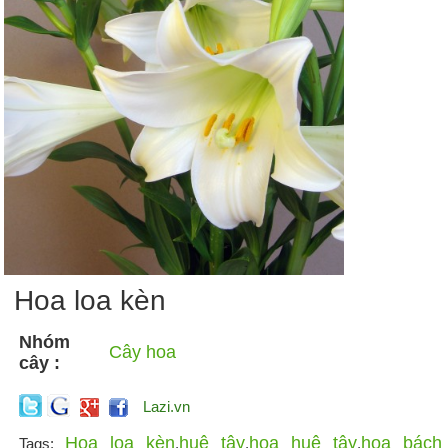
Hoa loa kèn
Nhóm
Cây hoa
cây :
Lazi.vn
Hoa loa kèn
huệ tây
hoa huệ tây
hoa bách
Tags:
,
,
,