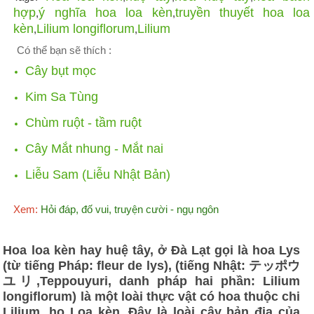
hợp
ý nghĩa hoa loa kèn
truyền thuyết hoa loa
,
,
kèn
Lilium longiflorum
Lilium
,
,
Có thể bạn sẽ thích :
Cây bụt mọc
Kim Sa Tùng
Chùm ruột - tầm ruột
Cây Mắt nhung - Mắt nai
Liễu Sam (Liễu Nhật Bản)
Xem:
Hỏi đáp, đố vui, truyện cười - ngụ ngôn
Hoa loa kèn hay huệ tây, ở Đà Lạt gọi là hoa Lys
(từ tiếng Pháp: fleur de lys), (tiếng Nhật: テッポウ
ユリ,Teppouyuri, danh pháp hai phần: Lilium
longiflorum) là một loài thực vật có hoa thuộc chi
Lilium, họ Loa kèn. Đây là loài cây bản địa của