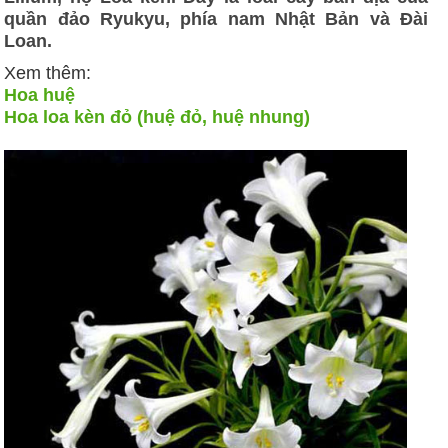
quần đảo Ryukyu, phía nam Nhật Bản và Đài
Loan.
Xem thêm:
Hoa huệ
Hoa loa kèn đỏ (huệ đỏ, huệ nhung)