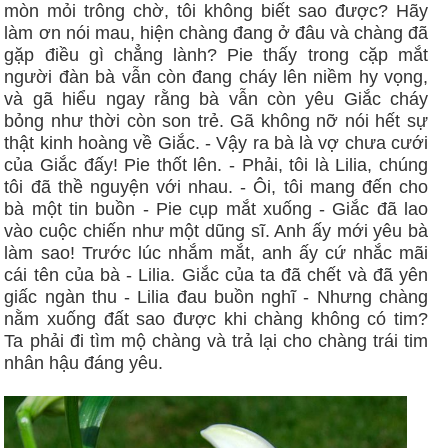
mòn mỏi trông chờ, tôi không biết sao được? Hãy
làm ơn nói mau, hiện chàng đang ở đâu và chàng đã
gặp điều gì chẳng lành? Pie thấy trong cặp mắt
người đàn bà vẫn còn đang cháy lên niềm hy vọng,
và gã hiểu ngay rằng bà vẫn còn yêu Giắc cháy
bỏng như thời còn son trẻ. Gã không nỡ nói hết sự
thật kinh hoàng về Giắc. - Vậy ra bà là vợ chưa cưới
của Giắc đấy! Pie thốt lên. - Phải, tôi là Lilia, chúng
tôi đã thề nguyện với nhau. - Ôi, tôi mang đến cho
bà một tin buồn - Pie cụp mắt xuống - Giắc đã lao
vào cuộc chiến như một dũng sĩ. Anh ấy mới yêu bà
làm sao! Trước lúc nhắm mắt, anh ấy cứ nhắc mãi
cái tên của bà - Lilia. Giắc của ta đã chết và đã yên
giấc ngàn thu - Lilia đau buồn nghĩ - Nhưng chàng
nằm xuống đất sao được khi chàng không có tim?
Ta phải đi tìm mộ chàng và trả lại cho chàng trái tim
nhân hậu đáng yêu.