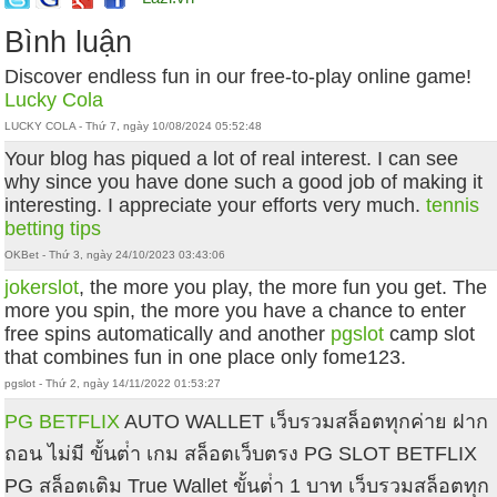
Bình luận
Discover endless fun in our free-to-play online game!
Lucky Cola
LUCKY COLA - Thứ 7, ngày 10/08/2024 05:52:48
Your blog has piqued a lot of real interest. I can see
why since you have done such a good job of making it
interesting. I appreciate your efforts very much.
tennis
betting tips
OKBet - Thứ 3, ngày 24/10/2023 03:43:06
jokerslot
, the more you play, the more fun you get. The
more you spin, the more you have a chance to enter
free spins automatically and another
pgslot
camp slot
that combines fun in one place only fome123.
pgslot - Thứ 2, ngày 14/11/2022 01:53:27
PG BETFLIX
AUTO WALLET เว็บรวมสล็อตทุกค่าย ฝาก
ถอน ไม่มี ขั้นต่ํา เกม สล็อตเว็บตรง PG SLOT BETFLIX
PG สล็อตเติม True Wallet ขั้นต่ํา 1 บาท เว็บรวมสล็อตทุก