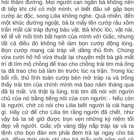
hỏi thăm đường. Mọi người can ngăn bà không nên
đi tiếp khi chỉ có một mình, vì biết đâu sẽ gặp bọn
cướp ác độc, song Lilia không nghe. Quả nhiên, đến
một khúc đường ngoặt, bà bị mấy tên cướp râu xồm
trấn mất cái tráp đựng báu vật. Bà khóc lóc, vật nài,
kể lể về mối tình bất hạnh của mình với Giắc, nhưng
tất cả điều đó không hề làm bọn cướp động lòng.
Bọn cướp mang cái tráp về dâng thủ lĩnh. Chúng
vừa cười hô hố vừa thuật lại chuyện một bà già mất
trí đi tìm mộ chồng để trao cho chồng trái tim mà ông
ta đã trao cho bà làm tin trước lúc ra trận. Trong lúc
bối rối, thủ lĩnh toán cướp bèn mở tráp ra và trông
thấy trái tim của chính mình mà bao năm tháng qua
đã bị mất. Và thật lạ lùng, trái tim đã nói với người
chủ của nó bằng tiếng nói của con người: - Nếu còn
là người, chớ có nói cho Lilia biết người là cái hạng
gì. Hãy cứ để cho Lilia tin rằng người đã chết, như
vậy bà ta sẽ giữ được trọn vẹn những kỷ niệm tốt
đẹp về người. Giắc vội vàng đậy nắp tráp lại và ra
lệnh cho bọn đàn em phải đem trả lại ngay cho bà
già, đồng thời phải chỉ cho bà thấy một nấm mộ cỏ