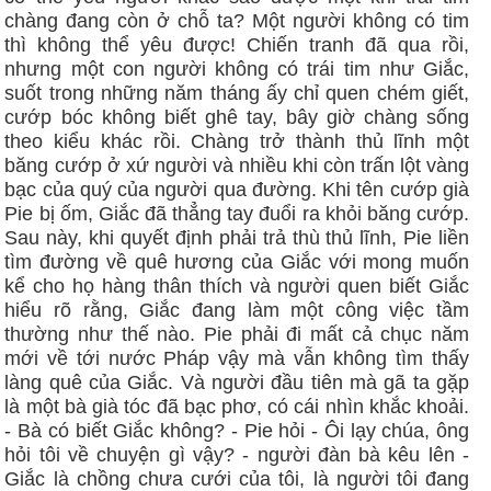
chàng đang còn ở chỗ ta? Một người không có tim
thì không thể yêu được! Chiến tranh đã qua rồi,
nhưng một con người không có trái tim như Giắc,
suốt trong những năm tháng ấy chỉ quen chém giết,
cướp bóc không biết ghê tay, bây giờ chàng sống
theo kiểu khác rồi. Chàng trở thành thủ lĩnh một
băng cướp ở xứ người và nhiều khi còn trấn lột vàng
bạc của quý của người qua đường. Khi tên cướp già
Pie bị ốm, Giắc đã thẳng tay đuổi ra khỏi băng cướp.
Sau này, khi quyết định phải trả thù thủ lĩnh, Pie liền
tìm đường về quê hương của Giắc với mong muốn
kể cho họ hàng thân thích và người quen biết Giắc
hiểu rõ rằng, Giắc đang làm một công việc tầm
thường như thế nào. Pie phải đi mất cả chục năm
mới về tới nước Pháp vậy mà vẫn không tìm thấy
làng quê của Giắc. Và người đầu tiên mà gã ta gặp
là một bà già tóc đã bạc phơ, có cái nhìn khắc khoải.
- Bà có biết Giắc không? - Pie hỏi - Ôi lạy chúa, ông
hỏi tôi về chuyện gì vậy? - người đàn bà kêu lên -
Giắc là chồng chưa cưới của tôi, là người tôi đang