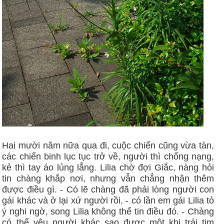
Hai mười năm nữa qua đi, cuộc chiến cũng vừa tàn,
các chiến binh lục tục trở về, người thì chống nạng,
kẻ thì tay áo lủng lẳng. Lilia chờ đợi Giắc, nàng hỏi
tin chàng khắp nơi, nhưng vẫn chẳng nhận thêm
được điều gì. - Có lẽ chàng đã phải lòng người con
gái khác và ở lại xứ người rồi, - có lần em gái Lilia tỏ
ý nghi ngờ, song Lilia không thể tin điều đó. - Chàng
có thể yêu người khác sao được một khi trái tim