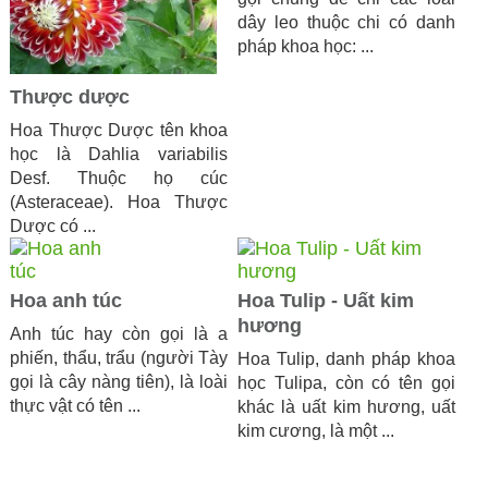
dây leo thuộc chi có danh
pháp khoa học: ...
Thược dược
Hoa Thược Dược tên khoa
học là Dahlia variabilis
Desf. Thuộc họ cúc
(Asteraceae). Hoa Thược
Dược có ...
Hoa anh túc
Hoa Tulip - Uất kim
hương
Anh túc hay còn gọi là a
phiến, thẩu, trẩu (người Tày
Hoa Tulip, danh pháp khoa
gọi là cây nàng tiên), là loài
học Tulipa, còn có tên gọi
thực vật có tên ...
khác là uất kim hương, uất
kim cương, là một ...