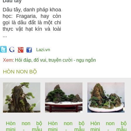
Dâu tây
Dâu tây, danh pháp khoa
học: Fragaria, hay còn
gọi là dâu đất là một chi
thực vật hạt kín và loài
...
Lazi.vn
Xem:
Hỏi đáp, đố vui, truyện cười - ngụ ngôn
HÒN NON BỘ
Hòn non bộ
Hòn non bộ
Hòn non bộ
mini - mẫu
mini - mẫu
mini - mẫu