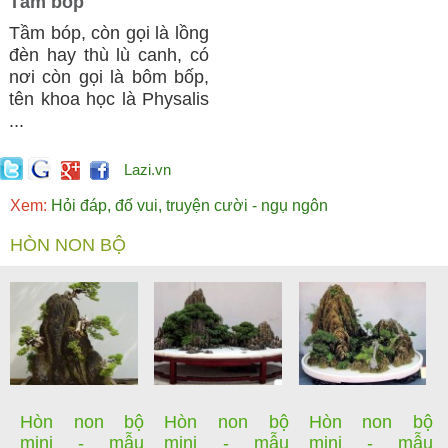
Tầm bóp
Tầm bóp, còn gọi là lồng
đèn hay thù lù canh, có
nơi còn gọi là bôm bốp,
tên khoa học là Physalis
...
Lazi.vn
Xem:
Hỏi đáp, đố vui, truyện cười - ngụ ngôn
HÒN NON BỘ
Hòn non bộ
Hòn non bộ
Hòn non bộ
mini - mẫu
mini - mẫu
mini - mẫu