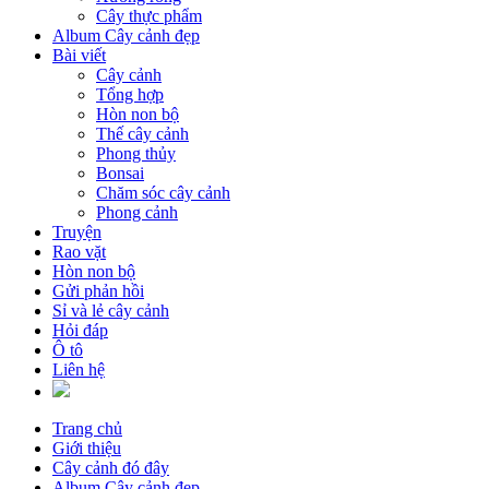
Cây thực phẩm
Album Cây cảnh đẹp
Bài viết
Cây cảnh
Tổng hợp
Hòn non bộ
Thế cây cảnh
Phong thủy
Bonsai
Chăm sóc cây cảnh
Phong cảnh
Truyện
Rao vặt
Hòn non bộ
Gửi phản hồi
Sỉ và lẻ cây cảnh
Hỏi đáp
Ô tô
Liên hệ
Trang chủ
Giới thiệu
Cây cảnh đó đây
Album Cây cảnh đẹp