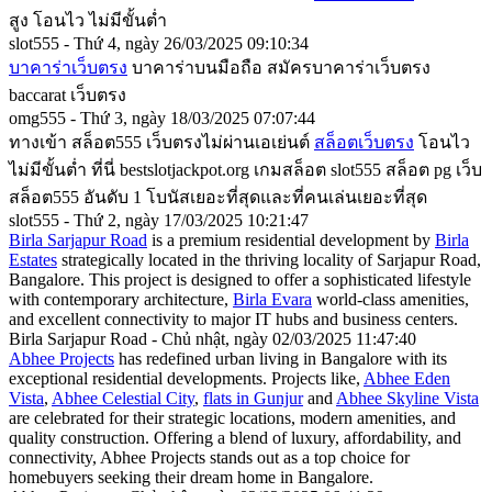
สูง โอนไว ไม่มีขั้นต่ำ
slot555 - Thứ 4, ngày 26/03/2025 09:10:34
บาคาร่าเว็บตรง
บาคาร่าบนมือถือ สมัครบาคาร่าเว็บตรง
baccarat เว็บตรง
omg555 - Thứ 3, ngày 18/03/2025 07:07:44
ทางเข้า สล็อต555 เว็บตรงไม่ผ่านเอเย่นต์
สล็อตเว็บตรง
โอนไว
ไม่มีขั้นต่ำ ที่นี่ bestslotjackpot.org เกมสล็อต slot555 สล็อต pg เว็บ
สล็อต555 อันดับ 1 โบนัสเยอะที่สุดและที่คนเล่นเยอะที่สุด
slot555 - Thứ 2, ngày 17/03/2025 10:21:47
Birla Sarjapur Road
is a premium residential development by
Birla
Estates
strategically located in the thriving locality of Sarjapur Road,
Bangalore. This project is designed to offer a sophisticated lifestyle
with contemporary architecture,
Birla Evara
world-class amenities,
and excellent connectivity to major IT hubs and business centers.
Birla Sarjapur Road - Chủ nhật, ngày 02/03/2025 11:47:40
Abhee Projects
has redefined urban living in Bangalore with its
exceptional residential developments. Projects like,
Abhee Eden
Vista
,
Abhee Celestial City
,
flats in Gunjur
and
Abhee Skyline Vista
are celebrated for their strategic locations, modern amenities, and
quality construction. Offering a blend of luxury, affordability, and
connectivity, Abhee Projects stands out as a top choice for
homebuyers seeking their dream home in Bangalore.