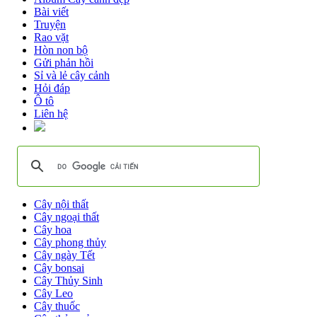
Bài viết
Truyện
Rao vặt
Hòn non bộ
Gửi phản hồi
Sỉ và lẻ cây cảnh
Hỏi đáp
Ô tô
Liên hệ
Cây nội thất
Cây ngoại thất
Cây hoa
Cây phong thủy
Cây ngày Tết
Cây bonsai
Cây Thủy Sinh
Cây Leo
Cây thuốc