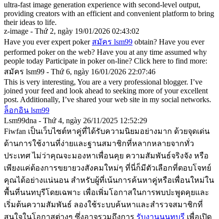
ultra-fast image generation experience with second-level output,
providing creators with an efficient and convenient platform to bring
their ideas to life.
z-image - Thứ 2, ngày 19/01/2026 02:43:02
Have you ever expert poker
สมัคร lsm99
obtain? Have you ever
performed poker on the web? Have you at any time assumed why
people today Participate in poker on-line? Click here to find more:
สมัคร lsm99 - Thứ 6, ngày 16/01/2026 22:07:46
This is very interesting, You are a very professional blogger. I’ve
joined your feed and look ahead to seeking more of your excellent
post. Additionally, I’ve shared your web site in my social networks.
ล็อกอิน lsm99
Lsm99dna - Thứ 4, ngày 26/11/2025 12:52:29
Fiwfan เป็นเว็บไซต์หาคู่ที่ได้รับความนิยมอย่างมาก ด้วยจุดเด่น
ด้านการใช้งานที่ง่ายและฐานสมาชิกที่หลากหลายจากทั่ว
ประเทศ ไม่ว่าคุณจะมองหาเพื่อนคุย ความสัมพันธ์จริงจัง หรือ
เพียงแค่ต้องการขยายวงสังคมใหม่ๆ ที่นี่ก็มีตัวเลือกที่ตอบโจทย์
คุณได้อย่างแน่นอน สำหรับผู้ที่เน้นการค้นหาคู่หรือเพื่อนใหม่ใน
พื้นที่นนทบุรีโดยเฉพาะ เพื่อเพิ่มโอกาสในการพบปะพูดคุยและ
เริ่มต้นความสัมพันธ์ ลองใช้ระบบค้นหาและสำรวจสมาชิกที่
สนใจในโอกาสต่างๆ ซึ่งอาจรวมถึงการ
รับงานนนทบุรี
เพื่อเปิด