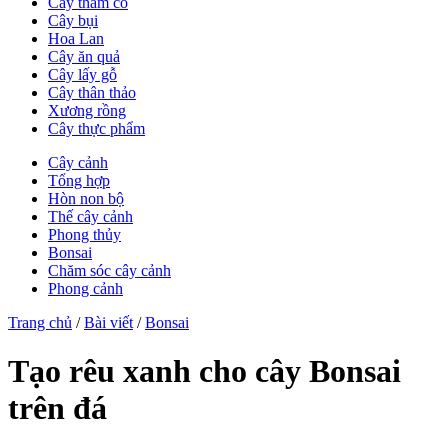
Cây thảm cỏ
Cây bụi
Hoa Lan
Cây ăn quả
Cây lấy gỗ
Cây thân thảo
Xương rồng
Cây thực phẩm
Cây cảnh
Tổng hợp
Hòn non bộ
Thế cây cảnh
Phong thủy
Bonsai
Chăm sóc cây cảnh
Phong cảnh
Trang chủ
/
Bài viết
/
Bonsai
Tạo rêu xanh cho cây Bonsai
trên đá