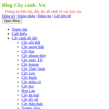
Blog Cây cảnh .Vn
Thông tin hữu ích, đầy đủ, tốt nhất về các loài cây
Đăng ký
|
Đăng nhập
|
Đăng tin
|
Gửi liên hệ
Open Menu
Trang chủ
Giới thiệu
Cây cảnh đó đây
Cây nội thất
Cây ngoại thất
Cây hoa
Cây phong thủy
Cây ngày Tết
Cây bonsai
Cây Thủy Sinh
Cây Leo
Cây thuốc
Cây thảm cỏ
Cây bụi
Hoa Lan
Cây ăn quả
Cây lấy gỗ
Cây thân thảo
Xương rồng