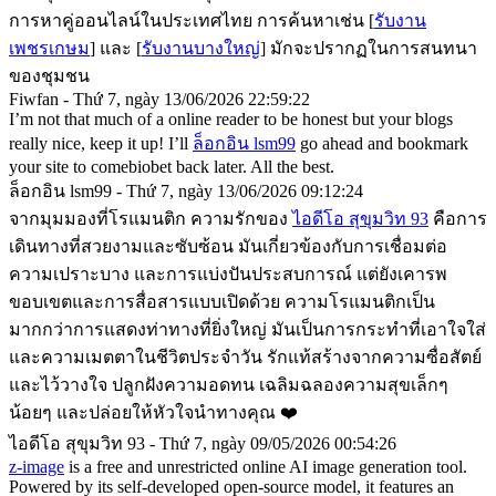
การหาคู่ออนไลน์ในประเทศไทย การค้นหาเช่น [
รับงาน
เพชรเกษม
] และ [
รับงานบางใหญ่
] มักจะปรากฏในการสนทนา
ของชุมชน
Fiwfan - Thứ 7, ngày 13/06/2026 22:59:22
I’m not that much of a online reader to be honest but your blogs
really nice, keep it up! I’ll
ล็อกอิน lsm99
go ahead and bookmark
your site to comebiobet back later. All the best.
ล็อกอิน lsm99 - Thứ 7, ngày 13/06/2026 09:12:24
จากมุมมองที่โรแมนติก ความรักของ
ไอดีโอ สุขุมวิท 93
คือการ
เดินทางที่สวยงามและซับซ้อน มันเกี่ยวข้องกับการเชื่อมต่อ
ความเปราะบาง และการแบ่งปันประสบการณ์ แต่ยังเคารพ
ขอบเขตและการสื่อสารแบบเปิดด้วย ความโรแมนติกเป็น
มากกว่าการแสดงท่าทางที่ยิ่งใหญ่ มันเป็นการกระทําที่เอาใจใส่
และความเมตตาในชีวิตประจําวัน รักแท้สร้างจากความซื่อสัตย์
และไว้วางใจ ปลูกฝังความอดทน เฉลิมฉลองความสุขเล็กๆ
น้อยๆ และปล่อยให้หัวใจนําทางคุณ ❤️
ไอดีโอ สุขุมวิท 93 - Thứ 7, ngày 09/05/2026 00:54:26
z-image
is a free and unrestricted online AI image generation tool.
Powered by its self-developed open-source model, it features an