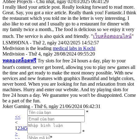
Abhee Projects - Chủ nhật, ngày 02/03/2025 06:41:29
I really liked your article post. Really looking forward to read more.
Great. Say, you got a nice article. Really thank you! Fantastic.I think
the restaurant which you told me in the letter is very interesting. I
also like to eat out and I usually go to a restaurant for dinner with
my family twice a month., The food is delicious so we enjoy it very
much. The service is also quick and friendly. "
เว็บสล็อตออนไลน์
"
LSM99DNA - Thứ 2, ngày 24/02/2025 14:52:57
Medivision is the leading
medical labs in Kochi
Medivision - Thứ 4, ngày 28/08/2024 09:55:20
ทดลองสล็อตฟรี
Try slots for free 24 hours a day, play to your
heart's content, never get bored, allowing you to play new games all
the time and get ready to make the most money possible. With new
services and new features with graphics Beautiful and bright colors,
never bored. When you are looking for fun and relaxation from slot
machines. Hurry and enter our website. And try playing slots for
free 24 hours a day. We guarantee you won't be disappointed. Come
be a part of the fun.
Joker Gaming - Thứ 6, ngày 21/06/2024 06:42:31
*
<<
<
1
2
3
4
5
*
>
*