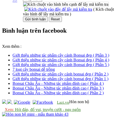
>>
( Kích chuột
vào hình để lấy mã kiểm tra )
Bình luận trên facebook
Xem thêm :
Giới thiệu những tác phẩm cây cảnh Bonsai đẹp ( Phần 3 )
Giới thiệu những tác phẩm cây cảnh Bonsai đẹp ( Phần 4 )
Giới thiệu những tác phẩm cây cảnh Bonsai đẹp ( Phần 5 )
7 loại cây bonsai dễ trồng
Giới thiệu những tác phẩm cây cảnh bonsai đẹp ( Phần 2 )
Giới thiệu những tác phẩm cây cảnh bonsai đẹp ( Phần 1 )
Bonsai Châu Âu - Những tác phẩm đỉnh cao ( Phần 4 )
Bonsai Châu Âu - Những tác phẩm đỉnh cao ( Phần 3 )
Bonsai Châu Âu - Những tác phẩm đỉnh cao ( Phần 2 )
Hòn non bộ
Lazi.vn
Xem:
Hỏi đáp, đố vui, truyện cười - ngụ ngôn