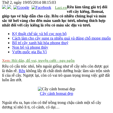
Thứ 2, ngày 19/05/2014 08:15:03
Rêu làm tăng giá trị đối
Lazi.vn
với cây kiểng, Bonsai,
giúp tạo vẻ hấp dẫn cho cây. Rêu có nhiều chủng loại và màu
sắc từ hơi vàng cho đến màu xanh lục tươi, nhưng thích hợp
nhất đối với cây kiểng là rêu có màu sắc dịu và tươi.
Kỹ thuật chế tác và bố cục non bộ
Cách làm cho cây sung ra nhiều quả và đúng chỗ mong muốn
Bố trí cây xanh hài hòa phong thuỷ
Non bộ và phong thủy
Vườn quốc gia Ba Vì
Xem:
Hỏi đáp, đố vui, truyện cười - ngụ ngôn
Rêu có cấu trúc nhỏ, bên ngoài giống như rễ cây nên còn được gọi
là thân rễ.
Rêu
không lấy đi chất dinh dưỡng hoặc làm sáo trộn sinh
lí của rễ cây. Ngược lại, còn có vai trò quan trọng trong việc giữ đất
luôn ẩm ướt.
Cây cảnh bonsai đẹp
Ngoài rêu ra, bạn còn có thể trồng trong chậu cảnh một số cây
dương xỉ nhỏ li ti, cỏ cảnh, cỏ dại…