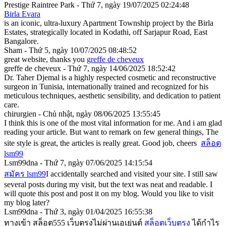
Prestige Raintree Park - Thứ 7, ngày 19/07/2025 02:24:48
Birla Evara
is an iconic, ultra-luxury Apartment Township project by the Birla
Estates, strategically located in Kodathi, off Sarjapur Road, East
Bangalore.
Sham - Thứ 5, ngày 10/07/2025 08:48:52
great website, thanks you
greffe de cheveux
greffe de cheveux - Thứ 7, ngày 14/06/2025 18:52:42
Dr. Taher Djemal
is a highly respected cosmetic and reconstructive
surgeon in Tunisia, internationally trained and recognized for his
meticulous techniques, aesthetic sensibility, and dedication to patient
care.
chirurgien - Chủ nhật, ngày 08/06/2025 13:55:45
I think this is one of the most vital information for me. And i am glad
reading your article. But want to remark on few general things, The
site style is great, the articles is really great. Good job, cheers
สล็อต
lsm99
Lsm99dna - Thứ 7, ngày 07/06/2025 14:15:54
สมัคร lsm99
I accidentally searched and visited your site. I still saw
several posts during my visit, but the text was neat and readable. I
will quote this post and post it on my blog. Would you like to visit
my blog later?
Lsm99dna - Thứ 3, ngày 01/04/2025 16:55:38
ทางเข้า สล็อต555 เว็บตรงไม่ผ่านเอเย่นต์
สล็อตเว็บตรง
ได้กำไร