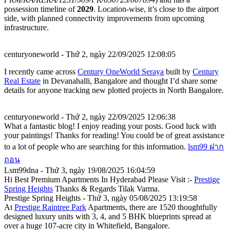
possession timeline of
2029
. Location-wise, it’s close to the airport
side, with planned connectivity improvements from upcoming
infrastructure.
centuryoneworld - Thứ 2, ngày 22/09/2025 12:08:05
I recently came across
Century OneWorld Seraya
built by
Century
Real Estate
in Devanahalli, Bangalore and thought I’d share some
details for anyone tracking new plotted projects in North Bangalore.
centuryoneworld - Thứ 2, ngày 22/09/2025 12:06:38
What a fantastic blog! I enjoy reading your posts. Good luck with
your paintings! Thanks for reading! You could be of great assistance
to a lot of people who are searching for this information.
lsm99 ฝาก
ถอน
Lsm99dna - Thứ 3, ngày 19/08/2025 16:04:59
Hi Best Premium Apartments In Hyderabad Please Visit :-
Prestige
Spring Heights
Thanks & Regards Tilak Varma.
Prestige Spring Heights - Thứ 3, ngày 05/08/2025 13:19:58
At
Prestige Raintree Park
Apartments, there are 1520 thoughtfully
designed luxury units with 3, 4, and 5 BHK blueprints spread at
over a huge 107-acre city in Whitefield, Bangalore.