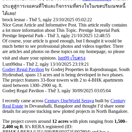
ประตูสู่การเจอคนที่ใช่และกิจกรรมที่ตรงใจในเขตปริมณฑลนี้
ได้เลย!
brock lesnar - Thứ 5, ngày 23/10/2025 05:02:22
Nice Great Article and Informative Post. This article really contains
a lot more information about This Topic.
Prestige Imperial Park
Prestige Imperial Park - Thứ 3, ngày 21/10/2025 12:48:55
Of course, your article is good enough, but I thought it would be
much better to see professional photos and videos together. There
are articles and photos on these topics on my homepage, so please
visit and share your opinions.
lsm99 เว็บตรง
Lsm99dna - Thứ 2, ngày 13/10/2025 23:19:21
Godrej Regal Pavilion
by Godrej Properties in Rajendranagar, South
Hyderabad, spans 13 acres and is being developed in two phases.
The project features 33-floor towers with 2 to 4-BHK apartments
sized between 1300–2900 sq. ft.
Godrej Regal Pavilion - Thứ 3, ngày 30/09/2025 03:05:04
I recently came across
Century OneWorld Seraya
built by
Century
Real Estate
in Devanahalli, Bangalore and thought I’d share some
details for anyone tracking new plotted projects in North Bangalore.
The project covers around
12 acres
with plots ranging from
1,500–
2,400 sq ft
. It’s RERA registered (ID:
PRM/KA/RERA/1251/309/PR/050725/007894
) and has a