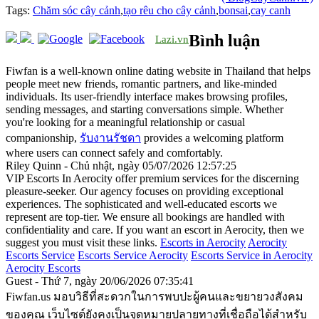
Tags:
Chăm sóc cây cảnh
,
tạo rêu cho cây cảnh
,
bonsai
,
cay canh
Bình luận
Lazi.vn
Fiwfan is a well-known online dating website in Thailand that helps
people meet new friends, romantic partners, and like-minded
individuals. Its user-friendly interface makes browsing profiles,
sending messages, and starting conversations simple. Whether
you're looking for a meaningful relationship or casual
companionship,
รับงานรัชดา
provides a welcoming platform
where users can connect safely and comfortably.
Riley Quinn - Chủ nhật, ngày 05/07/2026 12:57:25
VIP Escorts In Aerocity offer premium services for the discerning
pleasure-seeker. Our agency focuses on providing exceptional
experiences. The sophisticated and well-educated escorts we
represent are top-tier. We ensure all bookings are handled with
confidentiality and care. If you want an escort in Aerocity, then we
suggest you must visit these links.
Escorts in Aerocity
Aerocity
Escorts Service
Escorts Service Aerocity
Escorts Service in Aerocity
Aerocity Escorts
Guest - Thứ 7, ngày 20/06/2026 07:35:41
Fiwfan.us มอบวิธีที่สะดวกในการพบปะผู้คนและขยายวงสังคม
ของคุณ เว็บไซต์ยังคงเป็นจุดหมายปลายทางที่เชื่อถือได้สำหรับ