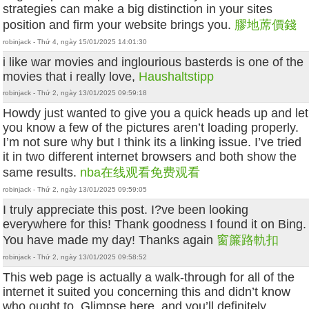
strategies can make a big distinction in your sites
position and firm your website brings you.
膠地蓆價錢
robinjack - Thứ 4, ngày 15/01/2025 14:01:30
i like war movies and inglourious basterds is one of the
movies that i really love,
Haushaltstipp
robinjack - Thứ 2, ngày 13/01/2025 09:59:18
Howdy just wanted to give you a quick heads up and let
you know a few of the pictures aren’t loading properly.
I’m not sure why but I think its a linking issue. I’ve tried
it in two different internet browsers and both show the
same results.
nba在线观看免费观看
robinjack - Thứ 2, ngày 13/01/2025 09:59:05
I truly appreciate this post. I?ve been looking
everywhere for this! Thank goodness I found it on Bing.
You have made my day! Thanks again
窗簾路軌扣
robinjack - Thứ 2, ngày 13/01/2025 09:58:52
This web page is actually a walk-through for all of the
internet it suited you concerning this and didn’t know
who ought to. Glimpse here, and you’ll definitely