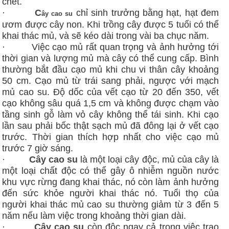
chết.
·
C
chỉ sinh trưởng bằng hạt, hạt đem
ây cao su
ươm được cây non. Khi trồng cây được 5 tuổi có thể
khai thác mủ, và sẽ kéo dài trong vài ba chục năm.
· Việc cạo mủ rất quan trọng và ảnh hưởng tới
thời gian và lượng mủ mà cây có thể cung cấp. Bình
thường bắt đầu cạo mủ khi chu vi thân cây khoảng
50 cm. Cạo mủ từ trái sang phải, ngược với mạch
mủ cao su. Độ dốc của vết cạo từ 20 đến 350, vết
cạo không sâu quá 1,5 cm và không được chạm vào
tầng sinh gỗ làm vỏ cây không thể tái sinh. Khi cạo
lần sau phải bốc thật sạch mủ đã đông lại ở vết cạo
trước. Thời gian thích hợp nhất cho việc cạo mủ
trước 7 giờ sáng.
·
Cây cao su
là một loại cây độc, mủ của cây là
một loại chất độc có thể gây ô nhiễm nguồn nước
khu vực rừng đang khai thác, nó còn làm ảnh hưởng
đến sức khỏe người khai thác nó. Tuổi thọ của
người khai thác mủ cao su thường giảm từ 3 đến 5
năm nếu làm việc trong khoảng thời gian dài.
·
Cây cao su
còn độc ngay cả trong việc trao