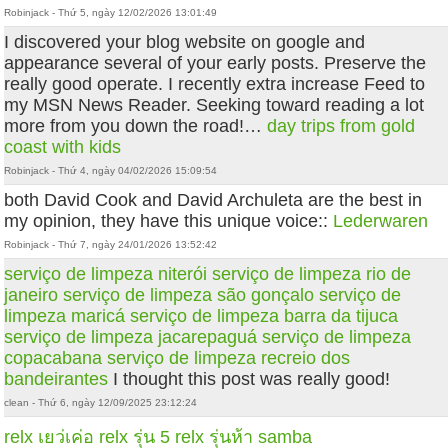
Robinjack - Thứ 5, ngày 12/02/2026 13:01:49
I discovered your blog website on google and
appearance several of your early posts. Preserve the
really good operate. I recently extra increase Feed to
my MSN News Reader. Seeking toward reading a lot
more from you down the road!…
day trips from gold
coast with kids
Robinjack - Thứ 4, ngày 04/02/2026 15:09:54
both David Cook and David Archuleta are the best in
my opinion, they have this unique voice::
Lederwaren
Robinjack - Thứ 7, ngày 24/01/2026 13:52:42
serviço de limpeza niterói
serviço de limpeza rio de
janeiro
serviço de limpeza são gonçalo
serviço de
limpeza maricá
serviço de limpeza barra da tijuca
serviço de limpeza jacarepaguá
serviço de limpeza
copacabana
serviço de limpeza recreio dos
bandeirantes
I thought this post was really good!
clean - Thứ 6, ngày 12/09/2025 23:12:24
relx
เยว่เค่อ
relx รุ่น 5
relx รุ่นห้า
samba