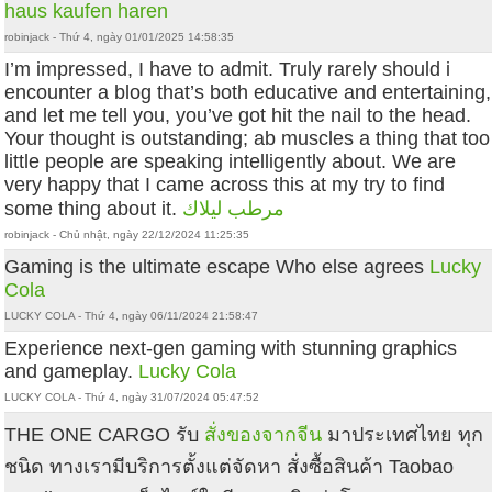
haus kaufen haren
robinjack - Thứ 4, ngày 01/01/2025 14:58:35
I’m impressed, I have to admit. Truly rarely should i
encounter a blog that’s both educative and entertaining,
and let me tell you, you’ve got hit the nail to the head.
Your thought is outstanding; ab muscles a thing that too
little people are speaking intelligently about. We are
very happy that I came across this at my try to find
some thing about it.
مرطب ليلاك
robinjack - Chủ nhật, ngày 22/12/2024 11:25:35
Gaming is the ultimate escape Who else agrees
Lucky
Cola
LUCKY COLA - Thứ 4, ngày 06/11/2024 21:58:47
Experience next-gen gaming with stunning graphics
and gameplay.
Lucky Cola
LUCKY COLA - Thứ 4, ngày 31/07/2024 05:47:52
THE ONE CARGO รับ
สั่งของจากจีน
มาประเทศไทย ทุก
ชนิด ทางเรามีบริการตั้งแต่จัดหา สั่งซื้อสินค้า Taobao