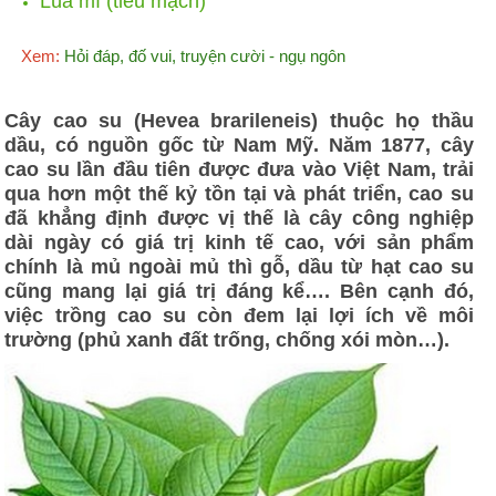
Lúa mì (tiểu mạch)
Xem:
Hỏi đáp, đố vui, truyện cười - ngụ ngôn
Cây cao su (Hevea brarileneis) thuộc họ thầu
dầu, có nguồn gốc từ Nam Mỹ. Năm 1877, cây
cao su lần đầu tiên được đưa vào Việt Nam, trải
qua hơn một thế kỷ tồn tại và phát triển, cao su
đã khẳng định được vị thế là cây công nghiệp
dài ngày có giá trị kinh tế cao, với sản phẩm
chính là mủ ngoài mủ thì gỗ, dầu từ hạt cao su
cũng mang lại giá trị đáng kể…. Bên cạnh đó,
việc trồng cao su còn đem lại lợi ích về môi
trường (phủ xanh đất trống, chống xói mòn…).