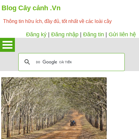
Blog Cây cảnh .Vn
Thông tin hữu ích, đầy đủ, tốt nhất về các loài cây
Đăng ký
|
Đăng nhập
|
Đăng tin
|
Gửi liên hệ