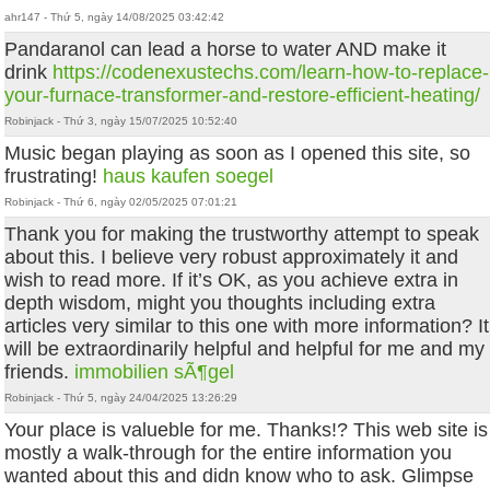
ahr147 - Thứ 5, ngày 14/08/2025 03:42:42
Pandaranol can lead a horse to water AND make it
drink
https://codenexustechs.com/learn-how-to-replace-
your-furnace-transformer-and-restore-efficient-heating/
Robinjack - Thứ 3, ngày 15/07/2025 10:52:40
Music began playing as soon as I opened this site, so
frustrating!
haus kaufen soegel
Robinjack - Thứ 6, ngày 02/05/2025 07:01:21
Thank you for making the trustworthy attempt to speak
about this. I believe very robust approximately it and
wish to read more. If it’s OK, as you achieve extra in
depth wisdom, might you thoughts including extra
articles very similar to this one with more information? It
will be extraordinarily helpful and helpful for me and my
friends.
immobilien sÃ¶gel
Robinjack - Thứ 5, ngày 24/04/2025 13:26:29
Your place is valueble for me. Thanks!? This web site is
mostly a walk-through for the entire information you
wanted about this and didn know who to ask. Glimpse