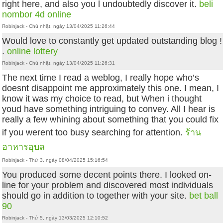
right here, and also you l undoubtedly discover it.
beli
nombor 4d online
Robinjack - Chủ nhật, ngày 13/04/2025 11:26:44
Would love to constantly get updated outstanding blog !
.
online lottery
Robinjack - Chủ nhật, ngày 13/04/2025 11:26:31
The next time I read a weblog, I really hope who’s
doesnt disappoint me approximately this one. I mean, I
know it was my choice to read, but When i thought
youd have something intriguing to convey. All I hear is
really a few whining about something that you could fix
if you werent too busy searching for attention.
ร้าน
อาหารอุบล
Robinjack - Thứ 3, ngày 08/04/2025 15:16:54
You produced some decent points there. I looked on-
line for your problem and discovered most individuals
should go in addition to together with your site.
bet ball
90
Robinjack - Thứ 5, ngày 13/03/2025 12:10:52