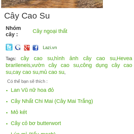
Cây Cao Su
Nhóm
Cây ngoại thất
cây :
Lazi.vn
cây cao su
hình ảnh cây cao su
Hevea
Tags:
,
,
brarileneis
vườn cây cao su
công dụng cây cao
,
,
su
cay cao su
mủ cao su
,
,
,
Có thể bạn sẽ thích :
Lan Vũ nữ hoa đỏ
Cây Nhất Chi Mai (Cây Mai Trắng)
Mỏ két
Cây cỏ bơ butterwort