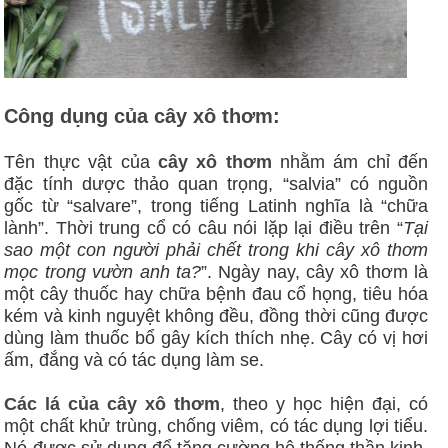
Công dụng của cây xô thơm:
Tên thực vật của
cây xô thơm
nhằm ám chỉ đến
đặc tính dược thảo quan trọng, “salvia” có nguồn
gốc từ “salvare”, trong tiếng Latinh nghĩa là “chữa
lành”. Thời trung cổ có câu nói lặp lại điều trên “
Tại
sao một con người phải chết trong khi cây xô thơm
mọc trong vườn anh ta?
”. Ngày nay, cây xô thơm là
một cây thuốc hay chữa bệnh đau cổ họng, tiêu hóa
kém và kinh nguyệt không đều, đồng thời cũng được
dùng làm thuốc bổ gây kích thích nhẹ. Cây có vị hơi
ấm, đắng và có tác dụng làm se.
Các lá của cây xô thơm
, theo y học hiện đại, có
một chất khử trùng, chống viêm, có tác dụng lợi tiểu.
Nó được sử dụng để tăng cường hệ thống thần kinh,