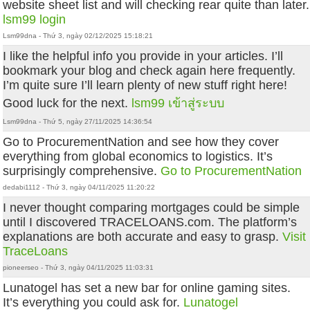
website sheet list and will checking rear quite than later.
lsm99 login
Lsm99dna - Thứ 3, ngày 02/12/2025 15:18:21
I like the helpful info you provide in your articles. I’ll
bookmark your blog and check again here frequently.
I’m quite sure I’ll learn plenty of new stuff right here!
Good luck for the next.
lsm99 เข้าสู่ระบบ
Lsm99dna - Thứ 5, ngày 27/11/2025 14:36:54
Go to ProcurementNation and see how they cover
everything from global economics to logistics. It’s
surprisingly comprehensive.
Go to ProcurementNation
dedabi1112 - Thứ 3, ngày 04/11/2025 11:20:22
I never thought comparing mortgages could be simple
until I discovered TRACELOANS.com. The platform’s
explanations are both accurate and easy to grasp.
Visit
TraceLoans
pioneerseo - Thứ 3, ngày 04/11/2025 11:03:31
Lunatogel has set a new bar for online gaming sites.
It’s everything you could ask for.
Lunatogel