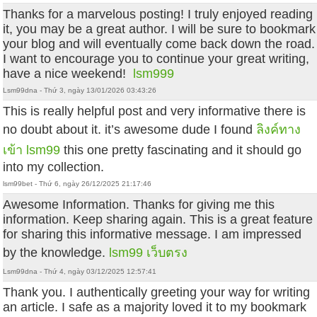
Thanks for a marvelous posting! I truly enjoyed reading
it, you may be a great author. I will be sure to bookmark
your blog and will eventually come back down the road.
I want to encourage you to continue your great writing,
have a nice weekend!
lsm999
Lsm99dna - Thứ 3, ngày 13/01/2026 03:43:26
This is really helpful post and very informative there is
no doubt about it. it’s awesome dude I found
ลิงค์ทาง
เข้า lsm99
this one pretty fascinating and it should go
into my collection.
lsm99bet - Thứ 6, ngày 26/12/2025 21:17:46
Awesome Information. Thanks for giving me this
information. Keep sharing again. This is a great feature
for sharing this informative message. I am impressed
by the knowledge.
lsm99 เว็บตรง
Lsm99dna - Thứ 4, ngày 03/12/2025 12:57:41
Thank you. I authentically greeting your way for writing
an article. I safe as a majority loved it to my bookmark