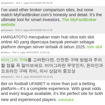
dedabi1112 - Thứ 7, ngày 01/11/2025 05:42:56
I’ve used other broker comparison sites, but none
match MyFastBroker.com’s honesty and detail. It’s the
ultimate tool for smart investors.
The MyFastBroker
website
pioneerseo - Thứ 5, ngày 30/10/2025 04:17:35
HARGATOTO merupakan main hub situs toto slot
online 4D yang dipercaya banyak pemain sebagai
platform dengan server terbaik di tahun 2025.
toto slot
jsimitseo - Thứ 3, ngày 28/10/2025 13:54:18
비아그라 구매
를 고려한다면, 안전한 구매 방법과 주의
할 점을 꼭 알아보세요. 비아그라란 무엇인지, 온라인과
오프라인 구매 차이, 의사 상담의 중요성
dedabi1112 - Thứ 3, ngày 28/10/2025 05:33:51
Bet on football UFABET is more than just a betting
platform—it’s a complete experience. With great odds
and every league available, it’s the perfect site for both
new and experienced players.
แทงบอล