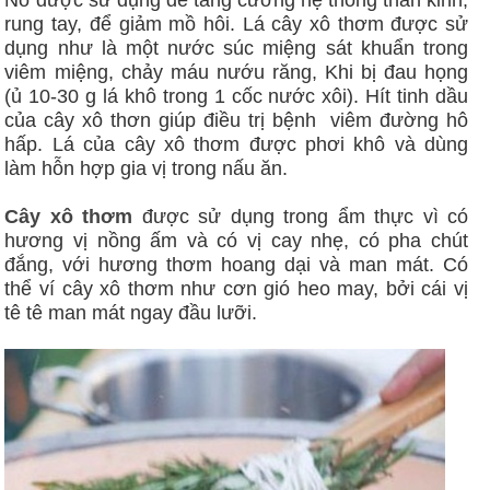
rung tay, để giảm mồ hôi. Lá cây xô thơm được sử
dụng như là một nước súc miệng sát khuẩn trong
viêm miệng, chảy máu nướu răng, Khi bị đau họng
(ủ 10-30 g lá khô trong 1 cốc nước xôi). Hít tinh dầu
của cây xô thơn giúp điều trị bệnh viêm đường hô
hấp. Lá của cây xô thơm được phơi khô và dùng
làm hỗn hợp gia vị trong nấu ăn.
Cây xô thơm
được sử dụng trong ẩm thực vì có
hương vị nồng ấm và có vị cay nhẹ, có pha chút
đắng, với hương thơm hoang dại và man mát. Có
thể ví cây xô thơm như cơn gió heo may, bởi cái vị
tê tê man mát ngay đầu lưỡi.