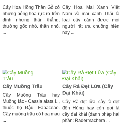
Cây Hoa Hồng Thân Gỗ có
Cây Hoa Mai Xanh Việt
những bông hoa rực rỡ trên
Nam và mai xanh Thái là
đỉnh nhưng thân thẳng,
loại cây cảnh được mọi
thường gốc nhỏ, thân nhỏ,
người rất ưa chuộng hiện
...
nay ...
Cây Muồng Trâu
Cây Rà Đẹt Lửa (Cây
Đại Khải)
​Cây Muồng Trâu hay
Muồng lác - Cassia alata L.,
Cây Rà đẹt lửa, cây rà đẹt
thuộc họ Đậu -Fabaceae.
đền Hùng hay còn gọi là
Cây muồng trâu có hoa màu
cây đại khải (danh pháp hai
...
phần: Radermachera ...