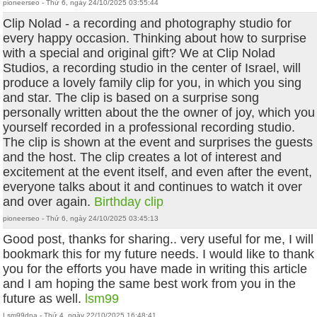
pioneerseo - Thứ 6, ngày 24/10/2025 03:55:44
Clip Nolad - a recording and photography studio for
every happy occasion. Thinking about how to surprise
with a special and original gift? We at Clip Nolad
Studios, a recording studio in the center of Israel, will
produce a lovely family clip for you, in which you sing
and star. The clip is based on a surprise song
personally written about the the owner of joy, which you
yourself recorded in a professional recording studio.
The clip is shown at the event and surprises the guests
and the host. The clip creates a lot of interest and
excitement at the event itself, and even after the event,
everyone talks about it and continues to watch it over
and over again.
Birthday clip
pioneerseo - Thứ 6, ngày 24/10/2025 03:45:13
Good post, thanks for sharing.. very useful for me, I will
bookmark this for my future needs. I would like to thank
you for the efforts you have made in writing this article
and I am hoping the same best work from you in the
future as well.
lsm99
Lsm99dna - Thứ 4, ngày 22/10/2025 16:48:41