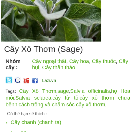
Cây Xô Thơm (Sage)
Nhóm
Cây ngoại thất
,
Cây hoa
,
Cây thuốc
,
Cây
cây :
bụi
,
Cây thân thảo
Lazi.vn
Cây Xô Thơm
sage
Salvia officinalis
họ Hoa
Tags:
,
,
,
môi
Salvia sclarea
cây từ tô
cây xô thơm chữa
,
,
,
bệnh
cách trồng và chăm sóc cây xô thơm
,
,
Có thể bạn sẽ thích :
Cây chanh (chanh ta)