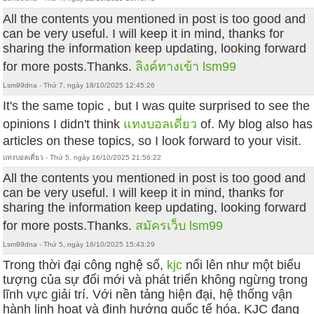
All the contents you mentioned in post is too good and
can be very useful. I will keep it in mind, thanks for
sharing the information keep updating, looking forward
for more posts.Thanks.
ลิงค์ทางเข้า lsm99
Lsm99dna - Thứ 7, ngày 18/10/2025 12:45:26
It's the same topic , but I was quite surprised to see the
opinions I didn't think
แทงบอลเดี่ยว
of. My blog also has
articles on these topics, so I look forward to your visit.
แทงบอลเดี่ยว - Thứ 5, ngày 16/10/2025 21:56:22
All the contents you mentioned in post is too good and
can be very useful. I will keep it in mind, thanks for
sharing the information keep updating, looking forward
for more posts.Thanks.
สมัครเว็บ lsm99
Lsm99dna - Thứ 5, ngày 16/10/2025 15:43:29
Trong thời đại công nghệ số,
kjc
nổi lên như một biểu
tượng của sự đổi mới và phát triển không ngừng trong
lĩnh vực giải trí. Với nền tảng hiện đại, hệ thống vận
hành linh hoạt và định hướng quốc tế hóa, KJC đang