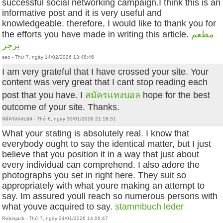
successful social networking campaign.I think this is an
informative post and it is very useful and
knowledgeable. therefore, I would like to thank you for
the efforts you have made in writing this article.
مطعم
برجر
seo - Thứ 7, ngày 14/02/2026 13:48:46
I am very grateful that I have crossed your site. Your
content was very great that I cant stop reading each
post that you have. I
สมัครแทงบอล
hope for the best
outcome of your site. Thanks.
สมัครแทงบอล - Thứ 6, ngày 30/01/2026 21:18:31
What your stating is absolutely real. I know that
everybody ought to say the identical matter, but I just
believe that you position it in a way that just about
every individual can comprehend. I also adore the
photographs you set in right here. They suit so
appropriately with what youre making an attempt to
say. Im assured youll reach so numerous persons with
what youve acquired to say.
stammbuch leder
Robinjack - Thứ 7, ngày 24/01/2026 14:06:47