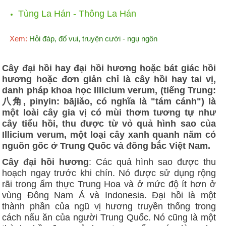
Tùng La Hán - Thông La Hán
Xem:
Hỏi đáp, đố vui, truyện cười - ngụ ngôn
Cây đại hồi hay đại hồi hương hoặc bát giác hồi
hương hoặc đơn giản chỉ là cây hồi hay tai vị,
danh pháp khoa học Illicium verum, (tiếng Trung:
八角, pinyin: bājiǎo, có nghĩa là "tám cánh") là
một loài cây gia vị có mùi thơm tương tự như
cây tiểu hồi, thu được từ vỏ quả hình sao của
Illicium verum, một loại cây xanh quanh năm có
nguồn gốc ở Trung Quốc và đông bắc Việt Nam.
Cây đại hồi hương
: Các quả hình sao được thu
hoạch ngay trước khi chín. Nó được sử dụng rộng
rãi trong ẩm thực Trung Hoa và ở mức độ ít hơn ở
vùng Đông Nam Á và Indonesia. Đại hồi là một
thành phần của ngũ vị hương truyền thống trong
cách nấu ăn của người Trung Quốc. Nó cũng là một