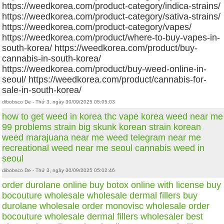
https://weedkorea.com/product-category/indica-strains/
https://weedkorea.com/product-category/sativa-strains/
https://weedkorea.com/product-category/vapes/
https://weedkorea.com/product/where-to-buy-vapes-in-
south-korea/ https://weedkorea.com/product/buy-
cannabis-in-south-korea/
https://weedkorea.com/product/buy-weed-online-in-
seoul/ https://weedkorea.com/product/cannabis-for-
sale-in-south-korea/
dibobsco De - Thứ 3, ngày 30/09/2025 05:05:03
how to get weed in korea
thc vape korea
weed near me
99 problems strain
big skunk korean strain
korean
weed
marajuana near me
weed telegram near me
recreational weed near me
seoul cannabis
weed in
seoul
dibobsco De - Thứ 3, ngày 30/09/2025 05:02:46
order durolane online
buy botox online with license
buy
bocouture wholesale
wholesale dermal fillers
buy
durolane wholesale
order monovisc wholesale
order
bocouture wholesale
dermal fillers wholesaler
best