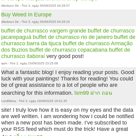
dibobsco De - Thứ 3, ngày 30/09/2025 04:29:57
Buy Weed In Europe
dibobsco De - Thứ 3, ngày 30/09/2025 04:28:10
buffet de churrasco vargem grande
buffet de churrasco
jacarepaguá
buffet de churrasco rio de janeiro
buffet de
churrasco barra da tijuca
buffet de churrasco Armação
dos Buzios
buffet de churrasco copacabana
buffet de
churrasco itaboraí
very good post!
spm - Thứ 2, ngày 15/09/2025 23:25:08
What a fantastic blog! I enjoy reading your posts. Good
luck with your paintings! Thanks for reading! You could
be of great assistance to a lot of people who are
searching for this information.
lsm99 ฝาก ถอน
Lsm99dna - Thứ 3, ngày 19/08/2025 16:01:35
site! I truly love how it is easy on my eyes and the data
are well written. I am wondering how I could be notified
when a new post has been made. I’ve subscribed to
your RSS feed which must do the trick! Have a great