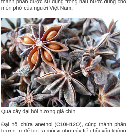
thành phần được sử dụng trong nấu nước dùng cho
món phở của người Việt Nam.
Quả cây đại hồi hương già chín
Đại hồi chứa anethol (C10H12O), cùng thành phần
tương tự để tạo ra mùi vị như cây tiểu hồi vốn không