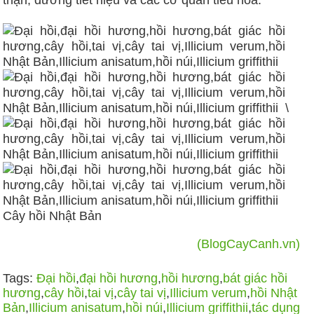
thận, đường tiết niệu và các cơ quan tiêu hóa.
\
Cây hồi Nhật Bản
(BlogCayCanh.vn)
Tags:
Đại hồi
,
đại hồi hương
,
hồi hương
,
bát giác hồi
hương
,
cây hồi
,
tai vị
,
cây tai vị
,
Illicium verum
,
hồi Nhật
Bản
,
Illicium anisatum
,
hồi núi
,
Illicium griffithii
,
tác dụng