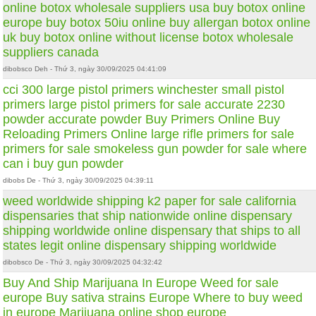
online
botox wholesale suppliers usa
buy botox online
europe
buy botox 50iu online
buy allergan botox online
uk
buy botox online without license
botox wholesale
suppliers canada
dibobsco Deh - Thứ 3, ngày 30/09/2025 04:41:09
cci 300 large pistol primers
winchester small pistol
primers
large pistol primers for sale
accurate 2230
powder
accurate powder
Buy Primers Online
Buy
Reloading Primers Online
large rifle primers for sale
primers for sale
smokeless gun powder for sale
where
can i buy gun powder
dibobs De - Thứ 3, ngày 30/09/2025 04:39:11
weed worldwide shipping
k2 paper for sale
california
dispensaries that ship nationwide
online dispensary
shipping worldwide
online dispensary that ships to all
states
legit online dispensary shipping worldwide
dibobsco De - Thứ 3, ngày 30/09/2025 04:32:42
Buy And Ship Marijuana In Europe
Weed for sale
europe
Buy sativa strains Europe
Where to buy weed
in europe
Marijuana online shop europe