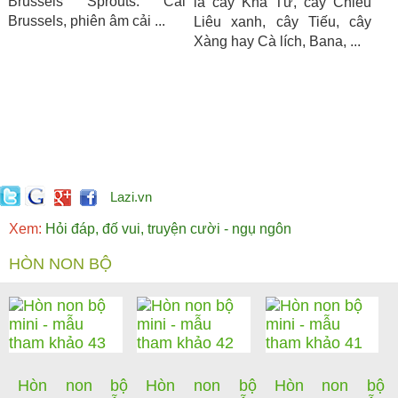
Brussels Sprouts. Cải
là cây Kha Tử, cây Chiêu
Brussels, phiên âm cải ...
Liêu xanh, cây Tiếu, cây
Xàng hay Cà lích, Bana, ...
Lazi.vn
Xem:
Hỏi đáp, đố vui, truyện cười - ngụ ngôn
HÒN NON BỘ
Hòn non bộ
Hòn non bộ
Hòn non bộ