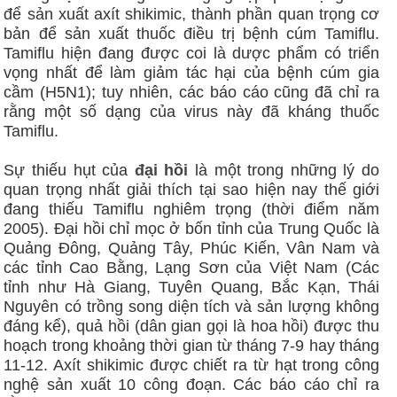
để sản xuất axít shikimic, thành phần quan trọng cơ
bản để sản xuất thuốc điều trị bệnh cúm Tamiflu.
Tamiflu hiện đang được coi là dược phẩm có triển
vọng nhất để làm giảm tác hại của bệnh cúm gia
cầm (H5N1); tuy nhiên, các báo cáo cũng đã chỉ ra
rằng một số dạng của virus này đã kháng thuốc
Tamiflu.
Sự thiếu hụt của
đại hồi
là một trong những lý do
quan trọng nhất giải thích tại sao hiện nay thế giới
đang thiếu Tamiflu nghiêm trọng (thời điểm năm
2005). Đại hồi chỉ mọc ở bốn tỉnh của Trung Quốc là
Quảng Đông, Quảng Tây, Phúc Kiến, Vân Nam và
các tỉnh Cao Bằng, Lạng Sơn của Việt Nam (Các
tỉnh như Hà Giang, Tuyên Quang, Bắc Kạn, Thái
Nguyên có trồng song diện tích và sản lượng không
đáng kể), quả hồi (dân gian gọi là hoa hồi) được thu
hoạch trong khoảng thời gian từ tháng 7-9 hay tháng
11-12. Axít shikimic được chiết ra từ hạt trong công
nghệ sản xuất 10 công đoạn. Các báo cáo chỉ ra