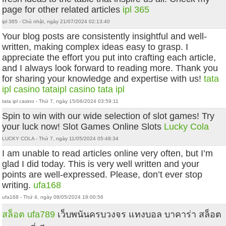
page for other related articles
ipl 365
ipl 365 - Chủ nhật, ngày 21/07/2024 02:13:40
Your blog posts are consistently insightful and well-
written, making complex ideas easy to grasp. I
appreciate the effort you put into crafting each article,
and I always look forward to reading more. Thank you
for sharing your knowledge and expertise with us!
tata
ipl casino
tataipl casino
tata ipl
tata ipl casino - Thứ 7, ngày 15/06/2024 03:59:11
Spin to win with our wide selection of slot games! Try
your luck now! Slot Games Online Slots
Lucky Cola
LUCKY COLA - Thứ 7, ngày 11/05/2024 05:48:34
I am unable to read articles online very often, but I’m
glad I did today. This is very well written and your
points are well-expressed. Please, don’t ever stop
writing.
ufa168
ufa168 - Thứ 4, ngày 08/05/2024 18:00:56
สล็อต ufa789
เว็บพนันครบวงจร แทงบอล บาคาร่า สล็อต