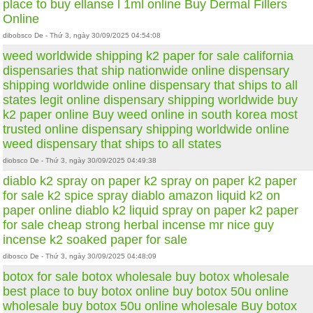
place to buy ellanse l 1ml online
Buy Dermal Fillers
Online
dibobsco De - Thứ 3, ngày 30/09/2025 04:54:08
weed worldwide shipping
k2 paper for sale
california
dispensaries that ship nationwide
online dispensary
shipping worldwide
online dispensary that ships to all
states
legit online dispensary shipping worldwide
buy
k2 paper online
Buy weed online in south korea
most
trusted online dispensary shipping worldwide
online
weed dispensary that ships to all states
diobsco De - Thứ 3, ngày 30/09/2025 04:49:38
diablo k2 spray on paper
k2 spray on paper
k2 paper
for sale
k2 spice spray diablo amazon
liquid k2 on
paper online
diablo k2 liquid spray on paper
k2 paper
for sale
cheap strong herbal incense
mr nice guy
incense
k2 soaked paper for sale
dibosco De - Thứ 3, ngày 30/09/2025 04:48:09
botox for sale
botox wholesale
buy botox wholesale
best place to buy botox online
buy botox 50u online
wholesale
buy botox 50u online wholesale
Buy botox