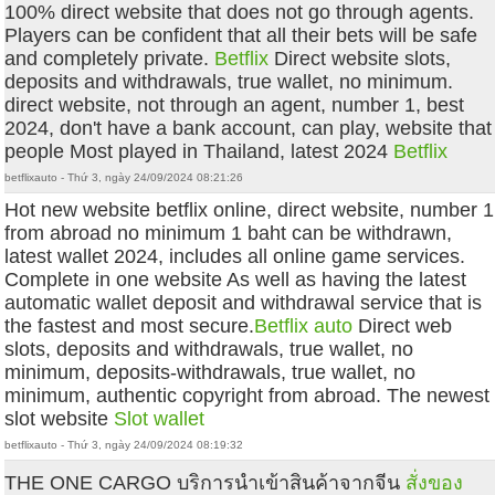
100% direct website that does not go through agents.
Players can be confident that all their bets will be safe
and completely private.
Betflix
Direct website slots,
deposits and withdrawals, true wallet, no minimum.
direct website, not through an agent, number 1, best
2024, don't have a bank account, can play, website that
people Most played in Thailand, latest 2024
Betflix
betflixauto - Thứ 3, ngày 24/09/2024 08:21:26
Hot new website betflix online, direct website, number 1
from abroad no minimum 1 baht can be withdrawn,
latest wallet 2024, includes all online game services.
Complete in one website As well as having the latest
automatic wallet deposit and withdrawal service that is
the fastest and most secure.
Betflix auto
Direct web
slots, deposits and withdrawals, true wallet, no
minimum, deposits-withdrawals, true wallet, no
minimum, authentic copyright from abroad. The newest
slot website
Slot wallet
betflixauto - Thứ 3, ngày 24/09/2024 08:19:32
THE ONE CARGO บริการนำเข้าสินค้าจากจีน
สั่งของ