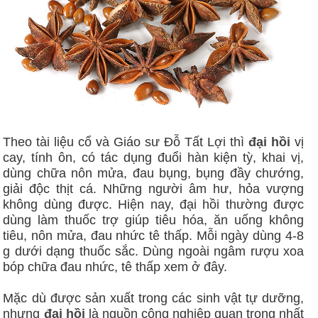
Theo tài liệu cổ và Giáo sư Đỗ Tất Lợi thì
đại hồi
vị
cay, tính ôn, có tác dụng đuổi hàn kiện tỳ, khai vị,
dùng chữa nôn mửa, đau bụng, bụng đầy chướng,
giải độc thịt cá. Những người âm hư, hỏa vượng
không dùng được. Hiện nay, đại hồi thường được
dùng làm thuốc trợ giúp tiêu hóa, ăn uống không
tiêu, nôn mửa, đau nhức tê thấp. Mỗi ngày dùng 4-8
g dưới dạng thuốc sắc. Dùng ngoài ngâm rượu xoa
bóp chữa đau nhức, tê thấp xem ở đây.
Mặc dù được sản xuất trong các sinh vật tự dưỡng,
nhưng
đại hồi
là nguồn công nghiệp quan trọng nhất