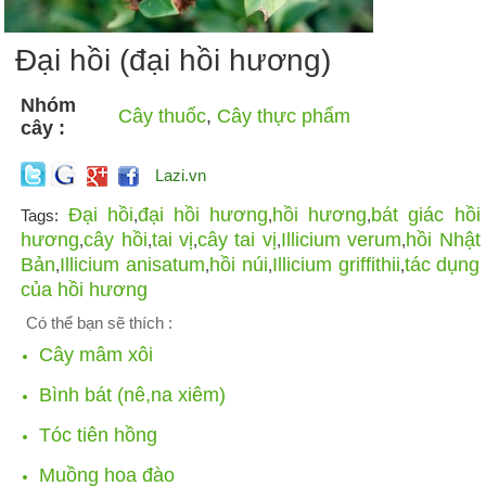
Đại hồi (đại hồi hương)
Nhóm
Cây thuốc
,
Cây thực phẩm
cây :
Lazi.vn
Đại hồi
đại hồi hương
hồi hương
bát giác hồi
Tags:
,
,
,
hương
cây hồi
tai vị
cây tai vị
Illicium verum
hồi Nhật
,
,
,
,
,
Bản
Illicium anisatum
hồi núi
Illicium griffithii
tác dụng
,
,
,
,
của hồi hương
Có thể bạn sẽ thích :
Cây mâm xôi
Bình bát (nê,na xiêm)
Tóc tiên hồng
Muồng hoa đào