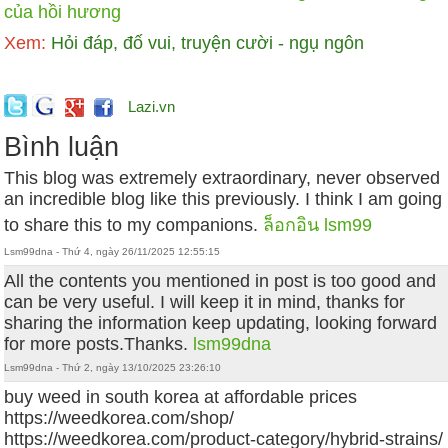
của hồi hương
Xem:
Hỏi đáp, đố vui, truyện cười - ngụ ngôn
Lazi.vn
Bình luận
This blog was extremely extraordinary, never observed
an incredible blog like this previously. I think I am going
to share this to my companions.
ล็อกอิน lsm99
Lsm99dna - Thứ 4, ngày 26/11/2025 12:55:15
All the contents you mentioned in post is too good and
can be very useful. I will keep it in mind, thanks for
sharing the information keep updating, looking forward
for more posts.Thanks.
lsm99dna
Lsm99dna - Thứ 2, ngày 13/10/2025 23:26:10
buy weed in south korea at affordable prices
https://weedkorea.com/shop/
https://weedkorea.com/product-category/hybrid-strains/