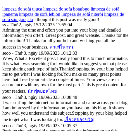
limpeza de sofá tijuca
limpeza de sofá botafogo
limpeza de sofá
ipanema
limpeza de sofá leblon
limpeza de sofá niterói
limpeza de
sofá são gonçalo
I thought this post was really good!
ss - Thứ 2, ngày 15/12/2025 13:55:04
Admiring the time and effort you put into your blog and detailed
information you offer!..Great post, and great website. Thanks for the
information! Thanks for all your help and wishing you all the
success in your business.
คาเฟ่ในกทม
seoo - Thứ 3, ngày 19/09/2023 10:12:33
Wow, What a Excellent post. I really found this to much informatics.
It is what i was searching for.I would like to suggest you that please
keep sharing such type of info.ThanksStopping by your blog helped
me to get what I was looking for.You make so many great points
here that I read your article a couple of times. Your views are in
accordance with my own for the most part. This is great content for
your readers.
นักฟุตบอลไทย
seoo - Thứ 3, ngày 19/09/2023 10:08:48
I was surfing the Internet for information and came across your blog.
I am impressed by the information you have on this blog. It shows
how well you understand this subject.Stopping by your blog helped
me to get what I was looking for.
เรื่องสยองขวัญ
seoo - Thứ 3, ngày 19/09/2023 10:05:37
Positive site, where did u come up with the information on this