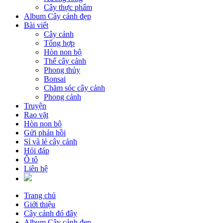
Cây thực phẩm
Album Cây cảnh đẹp
Bài viết
Cây cảnh
Tổng hợp
Hòn non bộ
Thế cây cảnh
Phong thủy
Bonsai
Chăm sóc cây cảnh
Phong cảnh
Truyện
Rao vặt
Hòn non bộ
Gửi phản hồi
Sỉ và lẻ cây cảnh
Hỏi đáp
Ô tô
Liên hệ
Trang chủ
Giới thiệu
Cây cảnh đó đây
Album Cây cảnh đẹp