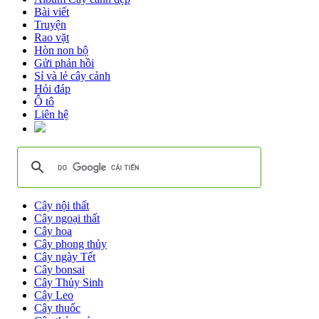
Bài viết
Truyện
Rao vặt
Hòn non bộ
Gửi phản hồi
Sỉ và lẻ cây cảnh
Hỏi đáp
Ô tô
Liên hệ
Cây nội thất
Cây ngoại thất
Cây hoa
Cây phong thủy
Cây ngày Tết
Cây bonsai
Cây Thủy Sinh
Cây Leo
Cây thuốc