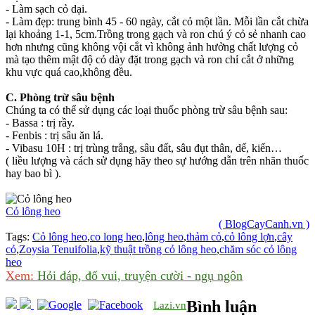
- Làm sạch cỏ dại.
- Làm đẹp: trung bình 45 - 60 ngày, cắt cỏ một lần. Mỗi lần cắt chừa
lại khoảng 1-1, 5cm.Trồng trong gạch và ron chú ý cỏ sẻ nhanh cao
hơn nhưng cũng không vội cắt vì không ảnh hưởng chất lượng cỏ
mà tạo thêm mật độ cỏ dày đặt trong gạch và ron chỉ cắt ở những
khu vực quá cao,không đều.
C. Phòng trừ sâu bệnh
Chúng ta có thể sử dụng các loại thuốc phòng trừ sâu bệnh sau:
- Bassa : trị rầy.
- Fenbis : trị sâu ăn lá.
- Vibasu 10H : trị trùng trắng, sâu đất, sâu đụt thân, dế, kiến…
( liều lượng và cách sử dụng hãy theo sự hướng dẫn trên nhãn thuốc
hay bao bì ).
Cỏ lông heo​
( BlogCayCanh.vn )
Tags:
Cỏ lông heo
,
co long heo
,
lông heo
,
thảm cỏ
,
cỏ lông lợn
,
cây
cỏ
,
Zoysia Tenuifolia
,
kỹ thuật trồng cỏ lông heo
,
chăm sóc cỏ lông
heo
Xem:
Hỏi đáp, đố vui, truyện cười - ngụ ngôn
Bình luận
Lazi.vn