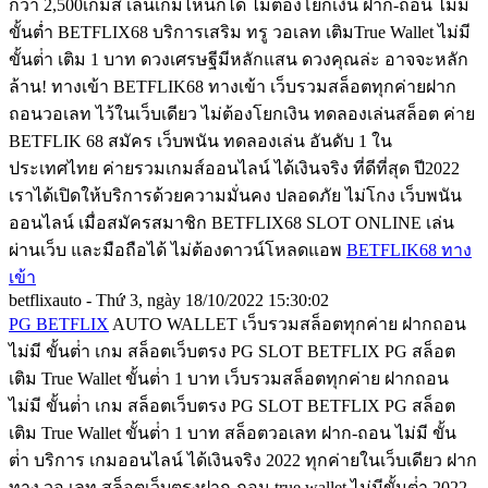
กว่า 2,500เกมส์ เล่นเกมไหนก็ได้ ไม่ต้องโยกเงิน ฝาก-ถอน ไม่มี
ขั้นต่ำ BETFLIX68 บริการเสริม ทรู วอเลท เติมTrue Wallet ไม่มี
ขั้นต่ํา เติม 1 บาท ดวงเศรษฐีมีหลักแสน ดวงคุณล่ะ อาจจะหลัก
ล้าน! ทางเข้า BETFLIK68 ทางเข้า เว็บรวมสล็อตทุกค่ายฝาก
ถอนวอเลท ไว้ในเว็บเดียว ไม่ต้องโยกเงิน ทดลองเล่นสล็อต ค่าย
BETFLIK 68 สมัคร เว็บพนัน ทดลองเล่น อันดับ 1 ใน
ประเทศไทย ค่ายรวมเกมส์ออนไลน์ ได้เงินจริง ที่ดีที่สุด ปี2022
เราได้เปิดให้บริการด้วยความมั่นคง ปลอดภัย ไม่โกง เว็บพนัน
ออนไลน์ เมื่อสมัครสมาชิก BETFLIX68 SLOT ONLINE เล่น
ผ่านเว็บ และมือถือได้ ไม่ต้องดาวน์โหลดแอพ
BETFLIK68 ทาง
เข้า
betflixauto - Thứ 3, ngày 18/10/2022 15:30:02
PG BETFLIX
AUTO WALLET เว็บรวมสล็อตทุกค่าย ฝากถอน
ไม่มี ขั้นต่ํา เกม สล็อตเว็บตรง PG SLOT BETFLIX PG สล็อต
เติม True Wallet ขั้นต่ํา 1 บาท เว็บรวมสล็อตทุกค่าย ฝากถอน
ไม่มี ขั้นต่ํา เกม สล็อตเว็บตรง PG SLOT BETFLIX PG สล็อต
เติม True Wallet ขั้นต่ํา 1 บาท สล็อตวอเลท ฝาก-ถอน ไม่มี ขั้น
ต่ํา บริการ เกมออนไลน์ ได้เงินจริง 2022 ทุกค่ายในเว็บเดียว ฝาก
ทาง วอ เลท สล็อตเว็บตรงฝาก-ถอน true wallet ไม่มีขั้นต่ํา 2022