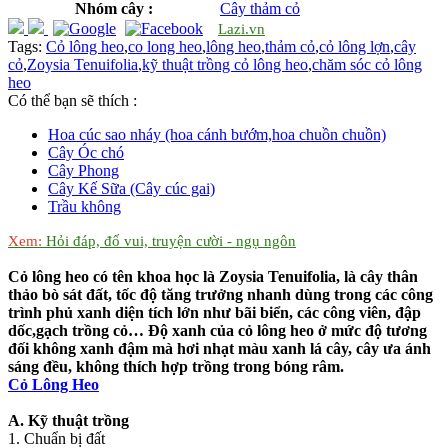
Nhóm cây :
Cây thảm cỏ
Lazi.vn
Tags:
Cỏ lông heo
,
co long heo
,
lông heo
,
thảm cỏ
,
cỏ lông lợn
,
cây
cỏ
,
Zoysia Tenuifolia
,
kỹ thuật trồng cỏ lông heo
,
chăm sóc cỏ lông
heo
Có thể bạn sẽ thích :
Hoa cúc sao nháy (hoa cánh bướm,hoa chuồn chuồn)
Cây Óc chó
Cây Phong
Cây Kế Sữa (Cây cúc gai)
Trầu không
Xem:
Hỏi đáp, đố vui, truyện cười - ngụ ngôn
Cỏ lông heo có tên khoa học là Zoysia Tenuifolia, là cây thân
thảo bò sát đất, tốc độ tăng trưởng nhanh dùng trong các công
trình phủ xanh diện tích lớn như bãi biển, các công viên, đập
dốc,gạch trồng cỏ… Độ xanh của cỏ lông heo ở mức độ tương
đối không xanh đậm mà hơi nhạt màu xanh lá cây, cây ưa ánh
sáng đều, không thích hợp trồng trong bóng râm.
Cỏ Lông Heo
A. Kỹ thuật trồng
1. Chuẩn bị đất