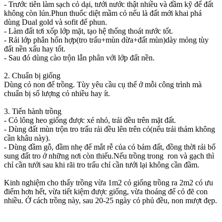
- Trước tiên làm sạch cỏ dại, tưới nước thật nhiều và đầm kỹ để đất
không còn lún.Phun thuốc diệt mầm cỏ nếu là đất mới khai phá
dùng Dual gold và sofit để phun.
- Làm đất tơi xốp lớp mặt, tạo hệ thống thoát nước tốt.
- Rải lớp phân hổn hợp(tro trấu+mùn dừa+đất mùn)dày mỏng tùy
đất nền xấu hay tốt.
- Sau đó dùng cào trộn lẫn phân với lớp đất nền.
2. Chuẩn bị giống
Dùng cỏ non để trồng. Tùy yêu cầu cụ thể ở mỗi công trình mà
chuẩn bị số lượng cỏ nhiều hay ít.
3. Tiến hành trồng
- Cỏ lông heo giống được xé nhỏ, trải đều trên mặt đất.
- Dùng đất mùn trộn tro trấu rải đều lên trên cỏ(nếu trải thảm không
cần khâu này).
- Dùng đầm gỗ, đầm nhẹ để mắt rễ của cỏ bám đất, đồng thời rải bổ
sung đất tro ở những nơi còn thiếu.Nếu trồng trong ron và gạch thì
chỉ cần tưới sau khi rãi tro trấu chỉ cần tưới lại không cần đầm.
Kinh nghiệm cho thấy trồng vừa 1m2 cỏ giống trồng ra 2m2 có ưu
điểm hơn hết, vừa tiết kiệm được giống, vừa thoáng để cỏ đẽ con
nhiều. Ở cách trồng này, sau 20-25 ngày cỏ phủ đều, non mượt đẹp.