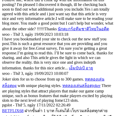
posting? I'm pleased I discovered it though, ill be checking back
soon to find out what additional posts you include.Yes i am totally
agreed with this article and i just want say that this article is very
nice and very informative article.I will make sure to be reading your
blog more. You made a good point but I can't help but wonder, what
about the other side? !!!!!!Thanks
นักตะกร้อทีมชาติไทยในอดีต
seoo - Thứ 3, ngày 19/09/2023 10:03:18
I have you bookmarked your site to check out the new stuff you
post.This is such a great resource that you are providing and you
give it away for free.Great survey, I'm sure you're getting a great
response.I’m going to read this. I’ll be sure to come back. thanks for
sharing. and also This article gives the light in which we can
observe the reality. this is very nice one and gives indepth
information. thanks for this nice article...
เอ็มบัปเป้ อายุ
seoo - Thứ 3, ngày 19/09/2023 10:00:07
Joker slots for us to choose from up to 300 games.
ทดลองเล่น
สล็อตpg
with unique playing styles.
ทดลองเล่นสล็อตjoker
There
are playing styles that attract players that make our game camp
unique, such as bonus features that make players excited by playing
slots to the next level of playing fome123 slots.
pgslot - Thứ 5, ngày 17/11/2022 02:26:49
BETFLIX68
ฝากขั้นต่ํา 1 บาท ก็เล่นได้ เว็บรวมสล็อตทุกค่าย