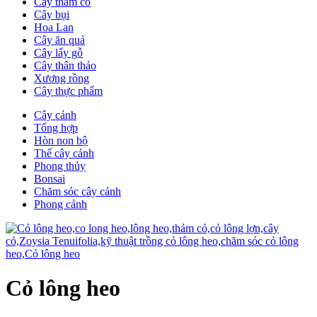
Cây thảm cỏ
Cây bụi
Hoa Lan
Cây ăn quả
Cây lấy gỗ
Cây thân thảo
Xương rồng
Cây thực phẩm
Cây cảnh
Tổng hợp
Hòn non bộ
Thế cây cảnh
Phong thủy
Bonsai
Chăm sóc cây cảnh
Phong cảnh
Cỏ lông heo