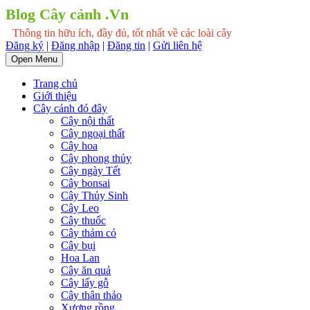
Blog Cây cảnh .Vn
Thông tin hữu ích, đầy đủ, tốt nhất về các loài cây
Đăng ký
|
Đăng nhập
|
Đăng tin
|
Gửi liên hệ
Open Menu
Trang chủ
Giới thiệu
Cây cảnh đó đây
Cây nội thất
Cây ngoại thất
Cây hoa
Cây phong thủy
Cây ngày Tết
Cây bonsai
Cây Thủy Sinh
Cây Leo
Cây thuốc
Cây thảm cỏ
Cây bụi
Hoa Lan
Cây ăn quả
Cây lấy gỗ
Cây thân thảo
Xương rồng