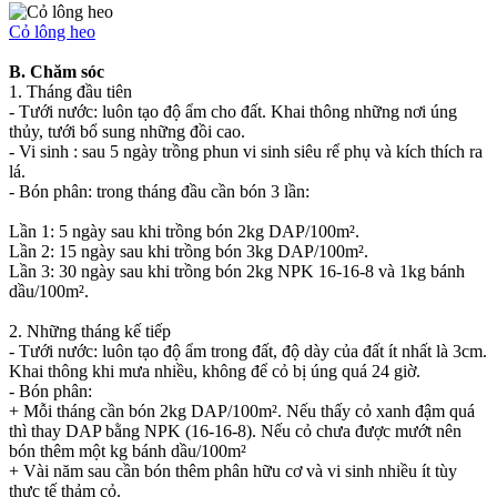
Cỏ lông heo
B. Chăm sóc
1. Tháng đầu tiên
- Tưới nước: luôn tạo độ ẩm cho đất. Khai thông những nơi úng
thủy, tưới bổ sung những đồi cao.
- Vi sinh : sau 5 ngày trồng phun vi sinh siêu rể phụ và kích thích ra
lá.
- Bón phân: trong tháng đầu cần bón 3 lần:
Lần 1: 5 ngày sau khi trồng bón 2kg DAP/100m².
Lần 2: 15 ngày sau khi trồng bón 3kg DAP/100m².
Lần 3: 30 ngày sau khi trồng bón 2kg NPK 16-16-8 và 1kg bánh
dầu/100m².
2. Những tháng kế tiếp
- Tưới nước: luôn tạo độ ẩm trong đất, độ dày của đất ít nhất là 3cm.
Khai thông khi mưa nhiều, không để cỏ bị úng quá 24 giờ.
- Bón phân:
+ Mỗi tháng cần bón 2kg DAP/100m². Nếu thấy cỏ xanh đậm quá
thì thay DAP bằng NPK (16-16-8). Nếu cỏ chưa được mướt nên
bón thêm một kg bánh dầu/100m²
+ Vài năm sau cần bón thêm phân hữu cơ và vi sinh nhiều ít tùy
thực tế thảm cỏ.