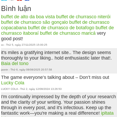
Bình luận
buffet de alto da boa vista
buffet de churrasco niterói
buffet de churrasco são gonçalo
buffet de churrasco
copacabana
buffet de churrasco de botafogo
buffet de
churrasco itaboraí
buffet de churrasco maricá
very
good post!
xx - Thứ 5, ngày 27/11/2025 15:00:25
it's miles a gratifying internet site.. The design seems
thoroughly to your liking.. hold enthusiastic later that!.
Baia del tono
jasnin - Thứ 6, ngày 08/08/2025 20:57:58
The game everyone’s talking about – Don’t miss out
Lucky Cola
LUCKY COLA - Thứ 2, ngày 12/08/2024 13:26:53
I'm continually impressed by the depth of your research
and the clarity of your writing. Your passion shines
through in every post, and it's infectious. Keep up the
fantastic work—you're making a real difference!
ipltata