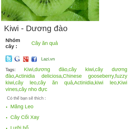
Kiwi - Dương đào
Nhóm
Cây ăn quả
cây :
Lazi.vn
Kiwi
dương đào
cây kiwi
cây dương
Tags:
,
,
,
đào
Actinidia deliciosa
Chinese gooseberry
fuzzy
,
,
,
kiwi
cây leo
cây ăn quả
Actinidia
kiwi leo
Kiwi
,
,
,
,
,
vines
cây nho đực
,
Có thể bạn sẽ thích :
Măng Leo
Cây Cối Xay
Lưỡi hổ