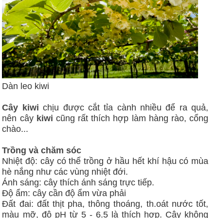
Dàn leo kiwi
Cây kiwi
chịu được cắt tỉa cành nhiều để ra quả,
nên cây
kiwi
cũng rất thích hợp làm hàng rào, cổng
chào...
Trồng và chăm sóc
Nhiệt độ: cây có thể trồng ở hầu hết khí hậu có mùa
hè nắng như các vùng nhiệt đới.
Ánh sáng: cây thích ánh sáng trực tiếp.
Độ ẩm: cây cần độ ẩm vừa phải
Đất đai: đất thịt pha, thông thoáng, th.oát nước tốt,
màu mỡ, độ pH từ 5 - 6.5 là thích hợp. Cây không