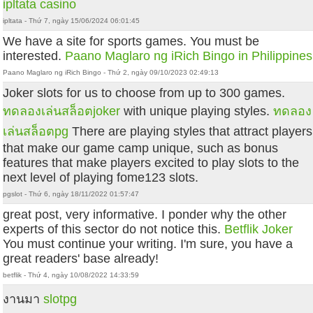
ipltata casino
ipltata - Thứ 7, ngày 15/06/2024 06:01:45
We have a site for sports games. You must be
interested.
Paano Maglaro ng iRich Bingo in Philippines
Paano Maglaro ng iRich Bingo - Thứ 2, ngày 09/10/2023 02:49:13
Joker slots for us to choose from up to 300 games.
ทดลองเล่นสล็อตjoker
with unique playing styles.
ทดลอง
เล่นสล็อตpg
There are playing styles that attract players
that make our game camp unique, such as bonus
features that make players excited to play slots to the
next level of playing fome123 slots.
pgslot - Thứ 6, ngày 18/11/2022 01:57:47
great post, very informative. I ponder why the other
experts of this sector do not notice this.
Betflik Joker
You must continue your writing. I'm sure, you have a
great readers' base already!
betflik - Thứ 4, ngày 10/08/2022 14:33:59
งานมา
slotpg