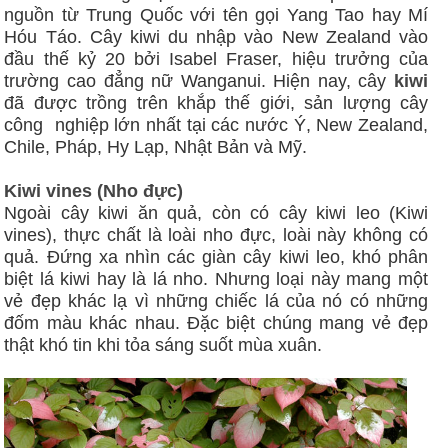
nguồn từ Trung Quốc với tên gọi Yang Tao hay Mí
Hóu Táo. Cây kiwi du nhập vào New Zealand vào
đầu thế kỷ 20 bởi Isabel Fraser, hiệu trưởng của
trường cao đẳng nữ Wanganui. Hiện nay, cây
kiwi
đã được trồng trên khắp thế giới, sản lượng cây
công nghiệp lớn nhất tại các nước Ý, New Zealand,
Chile, Pháp, Hy Lạp, Nhật Bản và Mỹ.
Kiwi vines (Nho đực)
Ngoài cây kiwi ăn quả, còn có cây kiwi leo (Kiwi
vines), thực chất là loài nho đực, loài này không có
quả. Đứng xa nhìn các giàn cây kiwi leo, khó phân
biệt lá kiwi hay là lá nho. Nhưng loại này mang một
vẻ đẹp khác lạ vì những chiếc lá của nó có những
đốm màu khác nhau. Đặc biệt chúng mang vẻ đẹp
thật khó tin khi tỏa sáng suốt mùa xuân.