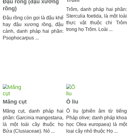
Đậu rồng (đậu xương
rồng)
Trôm, danh pháp hai phần:
Sterculia foetida, là một loài
Đậu rồng còn gọi là đậu khế
thực vật thuộc chi Trôm
hay đậu xương rồng, đậu
trong họ Trôm. Loài ...
cánh, danh pháp hai phần:
Psophocarpus ...
Măng cụt
Ô liu
Măng cụt, danh pháp hai
Ô liu (phiên âm từ tiếng
phần: Garcinia mangostana,
Pháp olive; danh pháp khoa
là một loài cây thuộc họ
học Olea europaea) là một
Bứa (Clusiaceae). Nó ...
loại cây nhỏ thuộc Họ ...