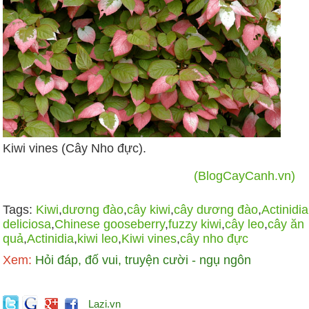
Kiwi vines (Cây Nho đực).
(BlogCayCanh.vn)
Tags:
Kiwi
,
dương đào
,
cây kiwi
,
cây dương đào
,
Actinidia
deliciosa
,
Chinese gooseberry
,
fuzzy kiwi
,
cây leo
,
cây ăn
quả
,
Actinidia
,
kiwi leo
,
Kiwi vines
,
cây nho đực
Xem:
Hỏi đáp, đố vui, truyện cười - ngụ ngôn
Lazi.vn