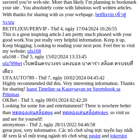
savored you’re web-site. More than likely I’m planning to bookmark
your site . You absolutely come with fabulous well written articles.
With thanks for sharing with us your webpage.
betflixvip เข้าสู่
ระบบ
BETFLIXSUPERVIP - Thứ 4, ngày 17/04/2024 16:26:55
This is a great inspiring article.I am pretty much pleased with your
good work.You put really very helpful information. Keep it up.
Keep blogging. Looking to reading your next post. Feel free to visit
my website;
ufa168
ufa168 - Thứ 5, ngày 15/02/2024 13:33:45
ufa789bet
เว็บพนันครบวงจร แทงบอล บาคาร่า สล็อต ครบจบที่
เดียว
UFAAUTO789 - Thứ 7, ngày 10/02/2024 04:45:42
Highly recommended did this. Very interesting information. Thanks
for sharing!
Isang Timeline sa Kasaysayan ng Sportsbook sa
Pilipinas
OKBet - Thứ 3, ngày 09/01/2024 02:42:20
Looking for some fun and entertainment? There is nowhere better
than
ทดลองเล่นสล็อตpg
and
ทดลองเล่นสล็อตjoker
, so visit us
and see for yourself!
anonymous - Thứ 2, ngày 28/11/2022 04:46:58
great post, very informative. Các trò chơi xèng trực tuyến hay nhất
để xem là số một trong ngành trò chơi xèng
pgslot
and
jokerslot