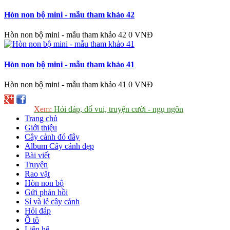
Hòn non bộ mini - mẫu tham khảo 42
Hòn non bộ mini - mẫu tham khảo 42
0 VNĐ
Hòn non bộ mini - mẫu tham khảo 41
Hòn non bộ mini - mẫu tham khảo 41
0 VNĐ
Xem:
Hỏi đáp, đố vui, truyện cười - ngụ ngôn
Trang chủ
Giới thiệu
Cây cảnh đó đây
Album Cây cảnh đẹp
Bài viết
Truyện
Rao vặt
Hòn non bộ
Gửi phản hồi
Sỉ và lẻ cây cảnh
Hỏi đáp
Ô tô
Liên hệ