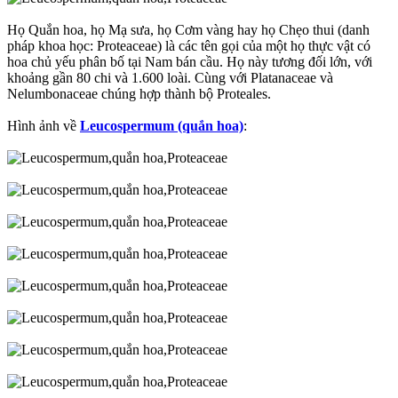
Họ Quắn hoa, họ Mạ sưa, họ Cơm vàng hay họ Chẹo thui (danh
pháp khoa học: Proteaceae) là các tên gọi của một họ thực vật có
hoa chủ yếu phân bố tại Nam bán cầu. Họ này tương đối lớn, với
khoảng gần 80 chi và 1.600 loài. Cùng với Platanaceae và
Nelumbonaceae chúng hợp thành bộ Proteales.
Hình ảnh về
Leucospermum (quắn hoa)
: