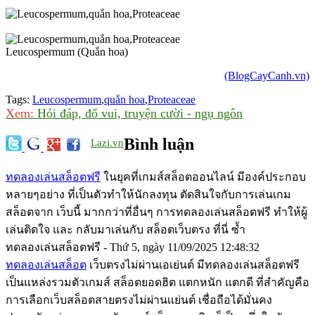
Leucospermum (Quắn hoa)
(BlogCayCanh.vn)
Tags:
Leucospermum
,
quắn hoa
,
Proteaceae
Xem:
Hỏi đáp, đố vui, truyện cười - ngụ ngôn
Bình luận
Lazi.vn
ทดลองเล่นสล็อตฟรี
ในยุคที่เกมส์สล็อตออนไลน์ มีองค์ประกอบ
หลายๆอย่าง ที่เป็นตัวทำให้นักลงทุน ตัดสินใจกับการเล่นเกม
สล็อตจาก เว็บนี้ มากกว่าที่อื่นๆ การทดลองเล่นสล็อตฟรี ทำให้ผู้
เล่นติดใจ และ กลับมาเล่นกับ สล็อตเว็บตรง ที่นี่ ซ้ำ
ทดลองเล่นสล็อตฟรี - Thứ 5, ngày 11/09/2025 12:48:32
ทดลองเล่นสล็อต
เว็บตรงไม่ผ่านเอเย่นต์ มีทดลองเล่นสล็อตฟรี
เป็นแหล่งรวมตัวเกมส์ สล็อตยอดฮิต แตกหนัก แตกดี ที่สำคัญคือ
การเลือกเว็บสล็อตสายตรงไม่ผ่านเเย่นต์ เชื่อถือได้มั่นคง