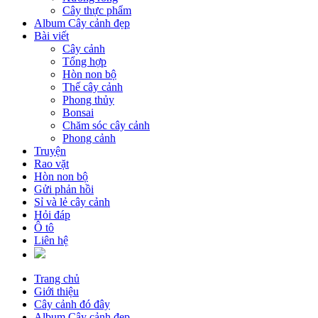
Cây thực phẩm
Album Cây cảnh đẹp
Bài viết
Cây cảnh
Tổng hợp
Hòn non bộ
Thế cây cảnh
Phong thủy
Bonsai
Chăm sóc cây cảnh
Phong cảnh
Truyện
Rao vặt
Hòn non bộ
Gửi phản hồi
Sỉ và lẻ cây cảnh
Hỏi đáp
Ô tô
Liên hệ
Trang chủ
Giới thiệu
Cây cảnh đó đây
Album Cây cảnh đẹp