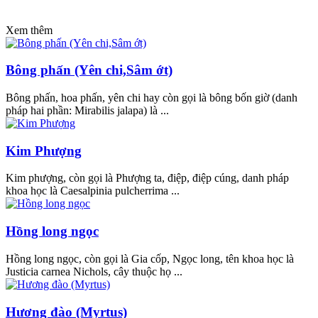
Xem thêm
Bông phấn (Yên chi,Sâm ớt)
Bông phấn, hoa phấn, yên chi hay còn gọi là bông bốn giờ (danh
pháp hai phần: Mirabilis jalapa) là ...
Kim Phượng
Kim phượng, còn gọi là Phượng ta, điệp, điệp cúng, danh pháp
khoa học là Caesalpinia pulcherrima ...
Hồng long ngọc
Hồng long ngọc, còn gọi là Gia cốp, Ngọc long, tên khoa học là
Justicia carnea Nichols, cây thuộc họ ...
Hương đào (Myrtus)