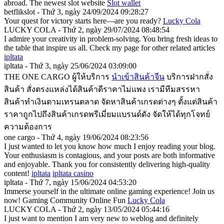
abroad. The newest slot website
Slot wallet
betflikslot - Thứ 3, ngày 24/09/2024 09:28:27
Your quest for victory starts here—are you ready?
Lucky Cola
LUCKY COLA - Thứ 2, ngày 29/07/2024 08:48:54
I admire your creativity in problem-solving. You bring fresh ideas to
the table that inspire us all. Check my page for other related articles
ipltata
ipltata - Thứ 3, ngày 25/06/2024 03:09:00
THE ONE CARGO ผู้ให้บริการ
นำเข้าสินค้าจีน
บริการฝากสั่ง
สินค้า สั่งตรงแหล่งได้สินค้าดีราคาไม่แพง เรามีทีมสรรหา
สินค้าทำเงินตามเทรนตลาด จัดหาสินค้าเกรดต่างๆ ตั้งแต่สินค้า
ราคาถูกไปถึงสินค้าเกรดพรีเมี่ยมแบรนด์ดัง จัดให้ได้ทุกโจทย์
ความต้องการ
one cargo - Thứ 4, ngày 19/06/2024 08:23:56
I just wanted to let you know how much I enjoy reading your blog.
Your enthusiasm is contagious, and your posts are both informative
and enjoyable. Thank you for consistently delivering high-quality
content!
ipltata
ipltata casino
ipltata - Thứ 7, ngày 15/06/2024 04:53:20
Immerse yourself in the ultimate online gaming experience! Join us
now! Gaming Community Online Fun
Lucky Cola
LUCKY COLA - Thứ 2, ngày 13/05/2024 05:44:16
I just want to mention I am very new to weblog and definitely