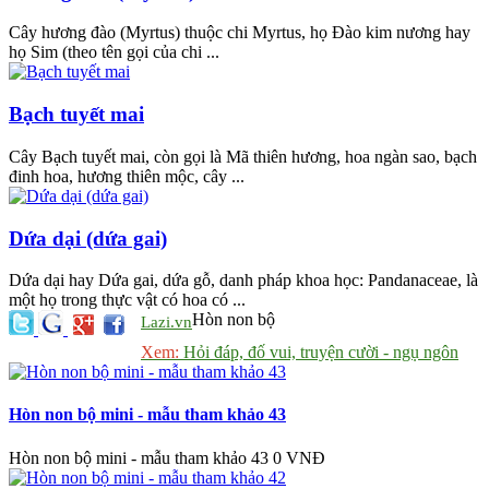
Cây hương đào (Myrtus) thuộc chi Myrtus, họ Đào kim nương hay
họ Sim (theo tên gọi của chi ...
Bạch tuyết mai
Cây Bạch tuyết mai, còn gọi là Mã thiên hương, hoa ngàn sao, bạch
đinh hoa, hương thiên mộc, cây ...
Dứa dại (dứa gai)
Dứa dại hay Dứa gai, dứa gỗ, danh pháp khoa học: Pandanaceae, là
một họ trong thực vật có hoa có ...
Hòn non bộ
Lazi.vn
Xem:
Hỏi đáp, đố vui, truyện cười - ngụ ngôn
Hòn non bộ mini - mẫu tham khảo 43
Hòn non bộ mini - mẫu tham khảo 43
0 VNĐ