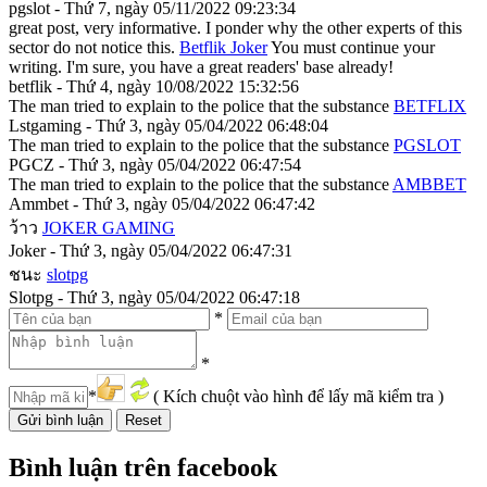
pgslot - Thứ 7, ngày 05/11/2022 09:23:34
great post, very informative. I ponder why the other experts of this
sector do not notice this.
Betflik Joker
You must continue your
writing. I'm sure, you have a great readers' base already!
betflik - Thứ 4, ngày 10/08/2022 15:32:56
The man tried to explain to the police that the substance
BETFLIX
Lstgaming - Thứ 3, ngày 05/04/2022 06:48:04
The man tried to explain to the police that the substance
PGSLOT
PGCZ - Thứ 3, ngày 05/04/2022 06:47:54
The man tried to explain to the police that the substance
AMBBET
Ammbet - Thứ 3, ngày 05/04/2022 06:47:42
ว้าว
JOKER GAMING
Joker - Thứ 3, ngày 05/04/2022 06:47:31
ชนะ
slotpg
Slotpg - Thứ 3, ngày 05/04/2022 06:47:18
*
*
*
( Kích chuột vào hình để lấy mã kiểm tra )
Bình luận trên facebook