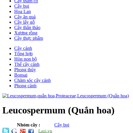
Cây thảm cỏ
Cây bụi
Hoa Lan
Cây ăn quả
Cây lấy gỗ
Cây thân thảo
Xương rồng
Cây thực phẩm
Cây cảnh
Tổng hợp
Hòn non bộ
Thế cây cảnh
Phong thủy
Bonsai
Chăm sóc cây cảnh
Phong cảnh
Leucospermum (Quắn hoa)
Nhóm cây :
Cây bụi
Lazi.vn