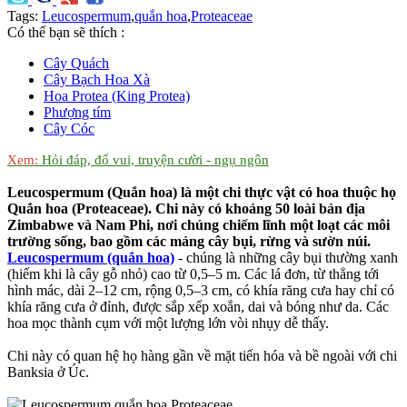
Tags:
Leucospermum
,
quắn hoa
,
Proteaceae
Có thể bạn sẽ thích :
Cây Quách
Cây Bạch Hoa Xà
Hoa Protea (King Protea)
Phượng tím
Cây Cóc
Xem:
Hỏi đáp, đố vui, truyện cười - ngụ ngôn
Leucospermum (Quắn hoa) là một chi thực vật có hoa thuộc họ
Quắn hoa (Proteaceae). Chi này có khoảng 50 loài bản địa
Zimbabwe và Nam Phi, nơi chúng chiếm lĩnh một loạt các môi
trường sống, bao gồm các mảng cây bụi, rừng và sườn núi.
Leucospermum (quắn hoa)
- chúng là những cây bụi thường xanh
(hiếm khi là cây gỗ nhỏ) cao từ 0,5–5 m. Các lá đơn, từ thẳng tới
hình mác, dài 2–12 cm, rộng 0,5–3 cm, có khía răng cưa hay chỉ có
khía răng cưa ở đỉnh, được sắp xếp xoắn, dai và bóng như da. Các
hoa mọc thành cụm với một lượng lớn vòi nhụy dễ thấy.
Chi này có quan hệ họ hàng gần về mặt tiến hóa và bề ngoài với chi
Banksia ở Úc.