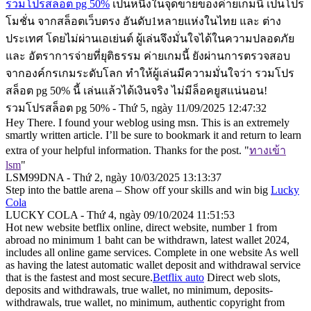
รวมโปรสล็อต pg 50%
เป็นหนึ่งในจุดขายของค่ายเกมนี้ เป็นโปร
โมชั่น จากสล็อตเว็บตรง อันดับ1หลายแห่งในไทย และ ต่าง
ประเทศ โดยไม่ผ่านเอเย่นต์ ผู้เล่นจึงมั่นใจได้ในความปลอดภัย
และ อัตราการจ่ายที่ยุติธรรม ค่ายเกมนี้ ยังผ่านการตรวจสอบ
จากองค์กรเกมระดับโลก ทำให้ผู้เล่นมีความมั่นใจว่า รวมโปร
สล็อต pg 50% นี้ เล่นแล้วได้เงินจริง ไม่มีล็อคยูสแน่นอน!
รวมโปรสล็อต pg 50% - Thứ 5, ngày 11/09/2025 12:47:32
Hey There. I found your weblog using msn. This is an extremely
smartly written article. I’ll be sure to bookmark it and return to learn
extra of your helpful information. Thanks for the post. "
ทางเข้า
lsm
"
LSM99DNA - Thứ 2, ngày 10/03/2025 13:13:37
Step into the battle arena – Show off your skills and win big
Lucky
Cola
LUCKY COLA - Thứ 4, ngày 09/10/2024 11:51:53
Hot new website betflix online, direct website, number 1 from
abroad no minimum 1 baht can be withdrawn, latest wallet 2024,
includes all online game services. Complete in one website As well
as having the latest automatic wallet deposit and withdrawal service
that is the fastest and most secure.
Betflix auto
Direct web slots,
deposits and withdrawals, true wallet, no minimum, deposits-
withdrawals, true wallet, no minimum, authentic copyright from