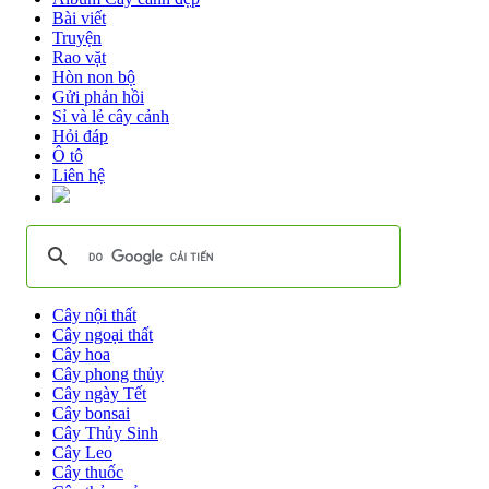
Bài viết
Truyện
Rao vặt
Hòn non bộ
Gửi phản hồi
Sỉ và lẻ cây cảnh
Hỏi đáp
Ô tô
Liên hệ
Cây nội thất
Cây ngoại thất
Cây hoa
Cây phong thủy
Cây ngày Tết
Cây bonsai
Cây Thủy Sinh
Cây Leo
Cây thuốc