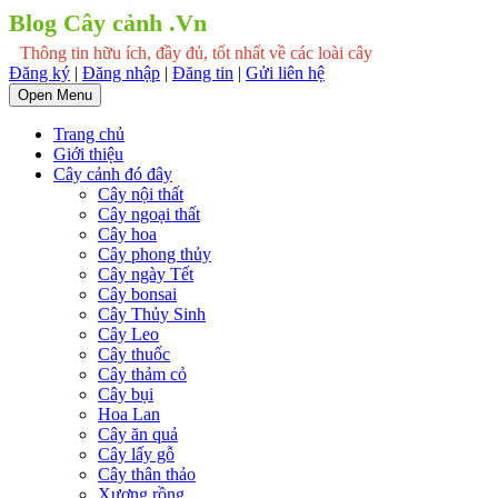
Blog Cây cảnh .Vn
Thông tin hữu ích, đầy đủ, tốt nhất về các loài cây
Đăng ký
|
Đăng nhập
|
Đăng tin
|
Gửi liên hệ
Open Menu
Trang chủ
Giới thiệu
Cây cảnh đó đây
Cây nội thất
Cây ngoại thất
Cây hoa
Cây phong thủy
Cây ngày Tết
Cây bonsai
Cây Thủy Sinh
Cây Leo
Cây thuốc
Cây thảm cỏ
Cây bụi
Hoa Lan
Cây ăn quả
Cây lấy gỗ
Cây thân thảo
Xương rồng