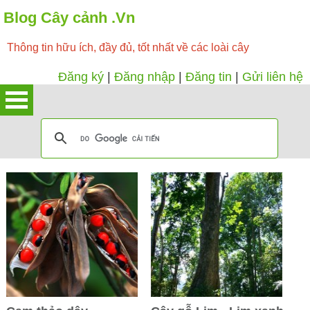
Blog Cây cảnh .Vn
Thông tin hữu ích, đầy đủ, tốt nhất về các loài cây
Đăng ký
|
Đăng nhập
|
Đăng tin
|
Gửi liên hệ