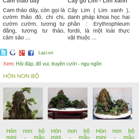
Cam thảo dây
Cây gỗ Lim - Lim xanh
Cam thảo dây, còn gọi là
Cây Lim ( Lim xanh ),
cườm thảo đỏ, chi chi,
danh pháp khoa học hai
cườm cườm, tương tư
phần : Erythrophleum
đằng, tương tư thảo,
fordii, là một loài thực
cảm sảo ...
vật thuộc ...
Lazi.vn
Xem:
Hỏi đáp, đố vui, truyện cười - ngụ ngôn
HÒN NON BỘ
Hòn non bộ
Hòn non bộ
Hòn non bộ
mini - mẫu
mini - mẫu
mini - mẫu