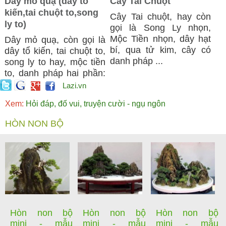
Dây mỏ quạ (dây tổ
Cây Tai Chuột
kiến,tai chuột to,song
Cây Tai chuột, hay còn
ly to)
gọi là Song Ly nhọn,
Mộc Tiền nhọn, dây hạt
Dây mỏ quạ, còn gọi là
bí, qua tử kim, cây có
dây tổ kiến, tai chuột to,
danh pháp ...
song ly to hay, mộc tiền
to, danh pháp hai phần:
...
Lazi.vn
Xem:
Hỏi đáp, đố vui, truyện cười - ngụ ngôn
HÒN NON BỘ
Hòn non bộ
Hòn non bộ
Hòn non bộ
mini - mẫu
mini - mẫu
mini - mẫu