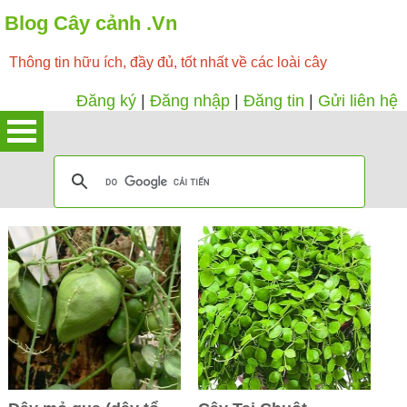
Blog Cây cảnh .Vn
Thông tin hữu ích, đầy đủ, tốt nhất về các loài cây
Đăng ký
|
Đăng nhập
|
Đăng tin
|
Gửi liên hệ