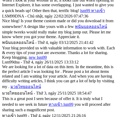
When I look at your website in Ie, it looks fine but when opening in
Internet Explorer, it has some overlapping. I just wanted to give you
a quick heads up! Other then that, terrific blog!
lsm99 ทางเข้า
LSM99DNA - Chủ nhật, ngày 22/02/2026 07:47:36
Nice blog! Is your theme custom made or did you download it from
somewhere? A design like yours with a few
พนันบอลออนไลน์
simple tweeks would really make my blog jump out. Please let me
know where you got your theme. Appreciate it.
พนันบอลออนไลน์ - Thứ 4, ngày 03/12/2025 21:41:42
Your blog provided us with valuable information to work with. Each
& every tips of your post are awesome. Thanks a lot for sharing.
Keep blogging.
new lsm99
Lsm99dna - Thứ 4, ngày 26/11/2025 13:33:12
We are looking for a lot of data on this item. In the meantime, this is
the perfect article I was looking for . Please post a lot about items
related and I am waiting for your article. And when you are having
difficulty writing articles, I think you can get a lot of help by visiting
my .
มวยไทยออนไลน์
มวยไทยออนไลน์ - Thứ 3, ngày 25/11/2025 18:54:47
This is a great post I seen because of offer it. It is truly what I
needed to see seek in future
ทางเข้า lsm99
you will proceed after
sharing such a magnificent post.
ทางเข้า lsm99 - Thứ 4, ngày 12/11/2025 21:26:16