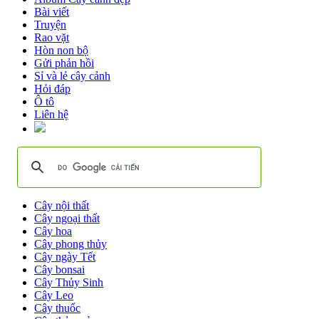
Bài viết
Truyện
Rao vặt
Hòn non bộ
Gửi phản hồi
Sỉ và lẻ cây cảnh
Hỏi đáp
Ô tô
Liên hệ
Cây nội thất
Cây ngoại thất
Cây hoa
Cây phong thủy
Cây ngày Tết
Cây bonsai
Cây Thủy Sinh
Cây Leo
Cây thuốc