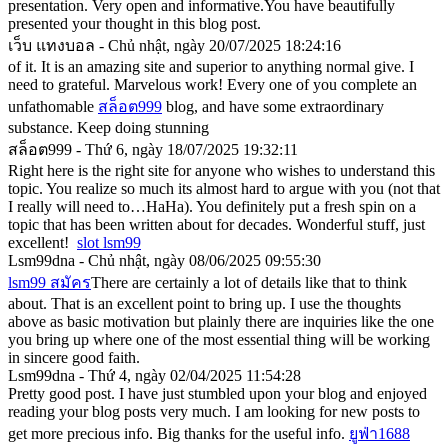
presentation. Very open and informative.You have beautifully
presented your thought in this blog post.
เว็บ แทงบอล - Chủ nhật, ngày 20/07/2025 18:24:16
of it. It is an amazing site and superior to anything normal give. I
need to grateful. Marvelous work! Every one of you complete an
unfathomable
สล็อต999
blog, and have some extraordinary
substance. Keep doing stunning
สล็อต999 - Thứ 6, ngày 18/07/2025 19:32:11
Right here is the right site for anyone who wishes to understand this
topic. You realize so much its almost hard to argue with you (not that
I really will need to…HaHa). You definitely put a fresh spin on a
topic that has been written about for decades. Wonderful stuff, just
excellent!
slot lsm99
Lsm99dna - Chủ nhật, ngày 08/06/2025 09:55:30
lsm99 สมัคร
There are certainly a lot of details like that to think
about. That is an excellent point to bring up. I use the thoughts
above as basic motivation but plainly there are inquiries like the one
you bring up where one of the most essential thing will be working
in sincere good faith.
Lsm99dna - Thứ 4, ngày 02/04/2025 11:54:28
Pretty good post. I have just stumbled upon your blog and enjoyed
reading your blog posts very much. I am looking for new posts to
get more precious info. Big thanks for the useful info.
ยูฟ่า1688