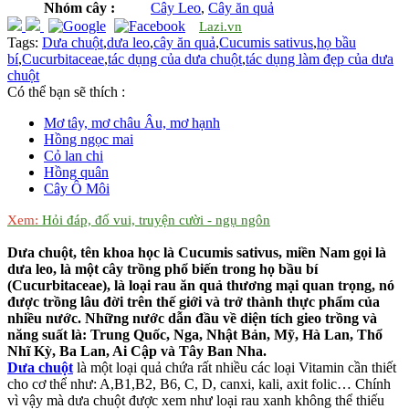
Nhóm cây :
Cây Leo
,
Cây ăn quả
Lazi.vn
Tags:
Dưa chuột
,
dưa leo
,
cây ăn quả
,
Cucumis sativus
,
họ bầu
bí
,
Cucurbitaceae
,
tác dụng của dưa chuột
,
tác dụng làm đẹp của dưa
chuột
Có thể bạn sẽ thích :
Mơ tây, mơ châu Âu, mơ hạnh
Hồng ngọc mai
Cỏ lan chi
Hồng quân
Cây Ô Môi
Xem:
Hỏi đáp, đố vui, truyện cười - ngụ ngôn
Dưa chuột, tên khoa học là Cucumis sativus, miền Nam gọi là
dưa leo, là một cây trồng phổ biến trong họ bầu bí
(Cucurbitaceae), là loại rau ăn quả thương mại quan trọng, nó
được trồng lâu đời trên thế giới và trở thành thực phẩm của
nhiều nước. Những nước dẫn đầu về diện tích gieo trồng và
năng suất là: Trung Quốc, Nga, Nhật Bản, Mỹ, Hà Lan, Thổ
Nhĩ Kỳ, Ba Lan, Ai Cập và Tây Ban Nha.
Dưa chuột
là một loại quả chứa rất nhiều các loại Vitamin cần thiết
cho cơ thể như: A,B1,B2, B6, C, D, canxi, kali, axit folic… Chính
vì vậy mà dưa chuột được xem như loại rau xanh không thể thiếu