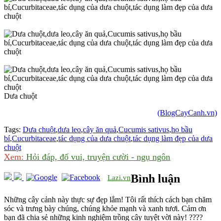
Dưa chuột
(BlogCayCanh.vn)
Tags:
Dưa chuột
,
dưa leo
,
cây ăn quả
,
Cucumis sativus
,
họ bầu
bí
,
Cucurbitaceae
,
tác dụng của dưa chuột
,
tác dụng làm đẹp của dưa
chuột
Xem:
Hỏi đáp, đố vui, truyện cười - ngụ ngôn
Bình luận
Lazi.vn
Những cây cảnh này thực sự đẹp lắm! Tôi rất thích cách bạn chăm
sóc và trưng bày chúng, chúng khỏe mạnh và xanh tươi. Cảm ơn
bạn đã chia sẻ những kinh nghiệm trồng cây tuyệt vời này! ????