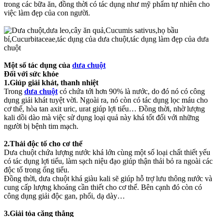
trong các bữa ăn, đồng thời có tác dụng như mỹ phẩm tự nhiên cho
việc làm đẹp của con người.
Một số tác dụng của
dưa chuột
Đối với sức khỏe
1.Giúp giải khát, thanh nhiệt
Trong
dưa chuột
có chứa tới hơn 90% là nước, do đó nó có công
dụng giải khát tuyệt vời. Ngoài ra, nó còn có tác dụng lọc máu cho
cơ thể, hòa tan axit uric, urat giúp lợi tiểu… Đồng thời, nhờ lượng
kali dồi dào mà việc sử dụng loại quả này khá tốt đối với những
người bị bệnh tim mạch.
2.Thải độc tố cho cơ thể
Dưa chuột chứa lượng nước khá lớn cùng một số loại chất thiết yếu
có tác dụng lợi tiểu, làm sạch niệu đạo giúp thận thải bỏ ra ngoài các
độc tố trong ống tiểu.
Đồng thời, dưa chuột khá giàu kali sẽ giúp hỗ trợ lưu thông nước và
cung cấp lượng khoáng cần thiết cho cơ thể. Bên cạnh đó còn có
công dụng giải độc gan, phổi, dạ dày…
3.Giải tỏa căng thẳng