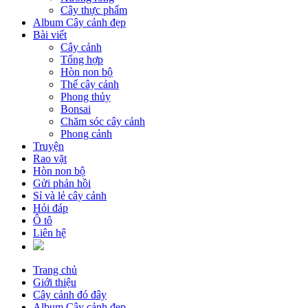
Cây thực phẩm
Album Cây cảnh đẹp
Bài viết
Cây cảnh
Tổng hợp
Hòn non bộ
Thế cây cảnh
Phong thủy
Bonsai
Chăm sóc cây cảnh
Phong cảnh
Truyện
Rao vặt
Hòn non bộ
Gửi phản hồi
Sỉ và lẻ cây cảnh
Hỏi đáp
Ô tô
Liên hệ
Trang chủ
Giới thiệu
Cây cảnh đó đây
Album Cây cảnh đẹp