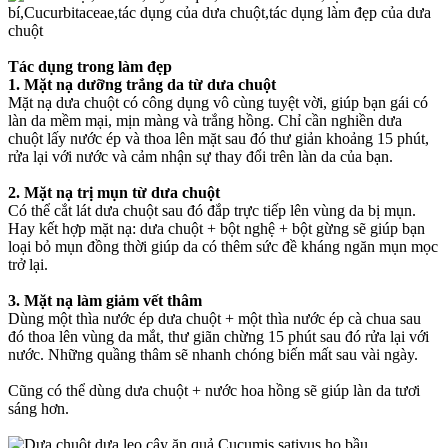
Tác dụng trong làm đẹp
1. Mặt nạ dưỡng trắng da từ dưa chuột
Mặt nạ dưa chuột có công dụng vô cùng tuyệt vời, giúp bạn gái có
làn da mềm mại, mịn màng và trắng hồng. Chỉ cần nghiền dưa
chuột lấy nước ép và thoa lên mặt sau đó thư giản khoảng 15 phút,
rửa lại với nước và cảm nhận sự thay đổi trên làn da của bạn.
2. Mặt nạ trị mụn từ dưa chuột
Có thể cắt lát dưa chuột sau đó đắp trực tiếp lên vùng da bị mụn.
Hay kết hợp mặt nạ: dưa chuột + bột nghệ + bột gừng sẽ giúp bạn
loại bỏ mụn đồng thời giúp da có thêm sức đề kháng ngăn mụn mọc
trở lại.
3. Mặt nạ làm giảm vết thâm
Dùng một thìa nước ép dưa chuột + một thìa nước ép cà chua sau
đó thoa lên vùng da mắt, thư giãn chừng 15 phút sau đó rửa lại với
nước. Những quầng thâm sẽ nhanh chóng biến mất sau vài ngày.
Cũng có thể dùng dưa chuột + nước hoa hồng sẽ giúp làn da tươi
sáng hơn.