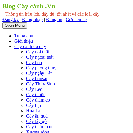
Blog Cây cảnh .Vn
Thông tin hữu ích, đầy đủ, tốt nhất về các loài cây
Đăng ký
|
Đăng nhập
|
Đăng tin
|
Gửi liên hệ
Open Menu
Trang chủ
Giới thiệu
Cây cảnh đó đây
Cây nội thất
Cây ngoại thất
Cây hoa
Cây phong thủy
Cây ngày Tết
Cây bonsai
Cây Thủy Sinh
Cây Leo
Cây thuốc
Cây thảm cỏ
Cây bụi
Hoa Lan
Cây ăn quả
Cây lấy gỗ
Cây thân thảo
Xương rồng