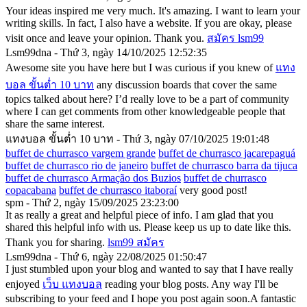
Your ideas inspired me very much. It's amazing. I want to learn your
writing skills. In fact, I also have a website. If you are okay, please
visit once and leave your opinion. Thank you.
สมัคร lsm99
Lsm99dna - Thứ 3, ngày 14/10/2025 12:52:35
Awesome site you have here but I was curious if you knew of
แทง
บอล ขั้นต่ำ 10 บาท
any discussion boards that cover the same
topics talked about here? I’d really love to be a part of community
where I can get comments from other knowledgeable people that
share the same interest.
แทงบอล ขั้นต่ำ 10 บาท - Thứ 3, ngày 07/10/2025 19:01:48
buffet de churrasco vargem grande
buffet de churrasco jacarepaguá
buffet de churrasco rio de janeiro
buffet de churrasco barra da tijuca
buffet de churrasco Armação dos Buzios
buffet de churrasco
copacabana
buffet de churrasco itaboraí
very good post!
spm - Thứ 2, ngày 15/09/2025 23:23:00
It as really a great and helpful piece of info. I am glad that you
shared this helpful info with us. Please keep us up to date like this.
Thank you for sharing.
lsm99 สมัคร
Lsm99dna - Thứ 6, ngày 22/08/2025 01:50:47
I just stumbled upon your blog and wanted to say that I have really
enjoyed
เว็บ แทงบอล
reading your blog posts. Any way I'll be
subscribing to your feed and I hope you post again soon.A fantastic