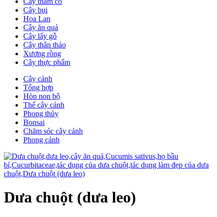
Cây thảm cỏ
Cây bụi
Hoa Lan
Cây ăn quả
Cây lấy gỗ
Cây thân thảo
Xương rồng
Cây thực phẩm
Cây cảnh
Tổng hợp
Hòn non bộ
Thế cây cảnh
Phong thủy
Bonsai
Chăm sóc cây cảnh
Phong cảnh
Dưa chuột (dưa leo)