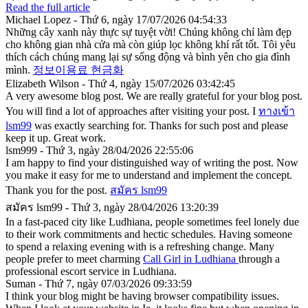
Read the full article
Michael Lopez - Thứ 6, ngày 17/07/2026 04:54:33
Những cây xanh này thực sự tuyệt vời! Chúng không chỉ làm đẹp
cho không gian nhà cửa mà còn giúp lọc không khí rất tốt. Tôi yêu
thích cách chúng mang lại sự sống động và bình yên cho gia đình
mình.
정보이용료 현금화
Elizabeth Wilson - Thứ 4, ngày 15/07/2026 03:42:45
A very awesome blog post. We are really grateful for your blog post.
You will find a lot of approaches after visiting your post. I
ทางเข้า
lsm99
was exactly searching for. Thanks for such post and please
keep it up. Great work.
lsm999 - Thứ 3, ngày 28/04/2026 22:55:06
I am happy to find your distinguished way of writing the post. Now
you make it easy for me to understand and implement the concept.
Thank you for the post.
สมัคร lsm99
สมัคร lsm99 - Thứ 3, ngày 28/04/2026 13:20:39
In a fast-paced city like Ludhiana, people sometimes feel lonely due
to their work commitments and hectic schedules. Having someone
to spend a relaxing evening with is a refreshing change. Many
people prefer to meet charming
Call Girl in Ludhiana
through a
professional escort service in Ludhiana.
Suman - Thứ 7, ngày 07/03/2026 09:33:59
I think your blog might be having browser compatibility issues.