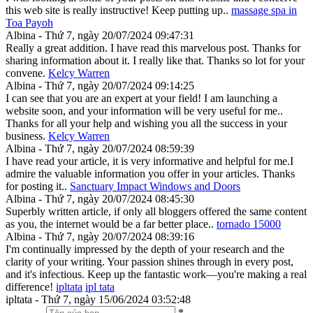
this web site is really instructive! Keep putting up..
massage spa in
Toa Payoh
Albina - Thứ 7, ngày 20/07/2024 09:47:31
Really a great addition. I have read this marvelous post. Thanks for
sharing information about it. I really like that. Thanks so lot for your
convene.
Kelcy Warren
Albina - Thứ 7, ngày 20/07/2024 09:14:25
I can see that you are an expert at your field! I am launching a
website soon, and your information will be very useful for me..
Thanks for all your help and wishing you all the success in your
business.
Kelcy Warren
Albina - Thứ 7, ngày 20/07/2024 08:59:39
I have read your article, it is very informative and helpful for me.I
admire the valuable information you offer in your articles. Thanks
for posting it..
Sanctuary Impact Windows and Doors
Albina - Thứ 7, ngày 20/07/2024 08:45:30
Superbly written article, if only all bloggers offered the same content
as you, the internet would be a far better place..
tornado 15000
Albina - Thứ 7, ngày 20/07/2024 08:39:16
I'm continually impressed by the depth of your research and the
clarity of your writing. Your passion shines through in every post,
and it's infectious. Keep up the fantastic work—you're making a real
difference!
ipltata
ipl tata
ipltata - Thứ 7, ngày 15/06/2024 03:52:48
*