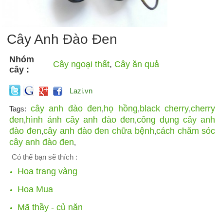
Cây Anh Đào Đen
Nhóm
Cây ngoại thất
,
Cây ăn quả
cây :
Lazi.vn
cây anh đào đen
họ hồng
black cherry
cherry
Tags:
,
,
,
đen
hình ảnh cây anh đào đen
công dụng cây anh
,
,
đào đen
cây anh đào đen chữa bệnh
cách chăm sóc
,
,
cây anh đào đen
,
Có thể bạn sẽ thích :
Hoa trang vàng
Hoa Mua
Mã thầy - củ năn