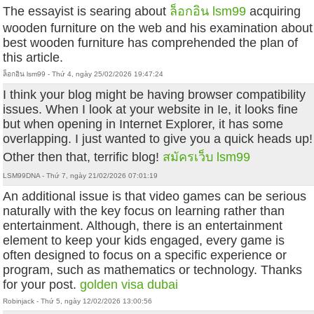
The essayist is searing about
ล็อกอิน lsm99
acquiring
wooden furniture on the web and his examination about
best wooden furniture has comprehended the plan of
this article.
ล็อกอิน lsm99 - Thứ 4, ngày 25/02/2026 19:47:24
I think your blog might be having browser compatibility
issues. When I look at your website in Ie, it looks fine
but when opening in Internet Explorer, it has some
overlapping. I just wanted to give you a quick heads up!
Other then that, terrific blog!
สมัครเว็บ lsm99
LSM99DNA - Thứ 7, ngày 21/02/2026 07:01:19
An additional issue is that video games can be serious
naturally with the key focus on learning rather than
entertainment. Although, there is an entertainment
element to keep your kids engaged, every game is
often designed to focus on a specific experience or
program, such as mathematics or technology. Thanks
for your post.
golden visa dubai
Robinjack - Thứ 5, ngày 12/02/2026 13:00:56