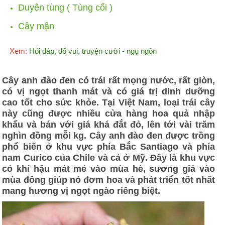
Duyên tùng ( Tùng cối )
Cây mận
Xem:
Hỏi đáp, đố vui, truyện cười - ngụ ngôn
Cây anh đào đen có trái rất mọng nước, rất giòn,
có vị ngọt thanh mát và có giá trị dinh dưỡng
cao tốt cho sức khỏe. Tại Việt Nam, loại trái cây
này cũng được nhiều cửa hàng hoa quả nhập
khẩu và bán với giá khá đắt đỏ, lên tới vài trăm
nghìn đồng mỗi kg. Cây anh đào đen được trồng
phổ biến ở khu vực phía Bắc Santiago và phía
nam Curico của Chile và cả ở Mỹ. Đây là khu vực
có khí hậu mát mẻ vào mùa hè, sương giá vào
mùa đông giúp nó đơm hoa và phát triển tốt nhất
mang hương vị ngọt ngào riêng biệt.