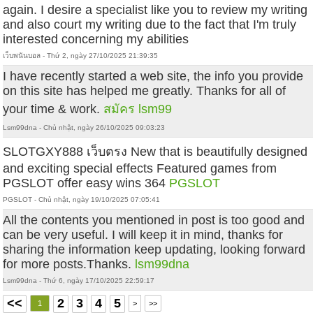
again. I desire a specialist like you to review my writing
and also court my writing due to the fact that I'm truly
interested concerning my abilities
เว็บพนันบอล - Thứ 2, ngày 27/10/2025 21:39:35
I have recently started a web site, the info you provide
on this site has helped me greatly. Thanks for all of
your time & work.
สมัคร lsm99
Lsm99dna - Chủ nhật, ngày 26/10/2025 09:03:23
SLOTGXY888 เว็บตรง New that is beautifully designed
and exciting special effects Featured games from
PGSLOT offer easy wins 364
PGSLOT
PGSLOT - Chủ nhật, ngày 19/10/2025 07:05:41
All the contents you mentioned in post is too good and
can be very useful. I will keep it in mind, thanks for
sharing the information keep updating, looking forward
for more posts.Thanks.
lsm99dna
Lsm99dna - Thứ 6, ngày 17/10/2025 22:59:17
<<
2
3
4
5
1
>
>>