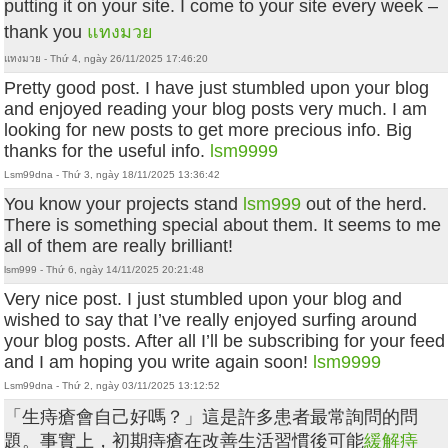
putting it on your site. I come to your site every week –
thank you
แทงมวย
แทงมวย - Thứ 4, ngày 26/11/2025 17:46:20
Pretty good post. I have just stumbled upon your blog
and enjoyed reading your blog posts very much. I am
looking for new posts to get more precious info. Big
thanks for the useful info.
lsm9999
Lsm99dna - Thứ 3, ngày 18/11/2025 13:36:42
You know your projects stand
lsm999
out of the herd.
There is something special about them. It seems to me
all of them are really brilliant!
lsm999 - Thứ 6, ngày 14/11/2025 20:21:48
Very nice post. I just stumbled upon your blog and
wished to say that I’ve really enjoyed surfing around
your blog posts. After all I’ll be subscribing for your feed
and I am hoping you write again soon!
lsm9999
Lsm99dna - Thứ 2, ngày 03/11/2025 13:12:52
「生痔瘡會自己好嗎？」這是許多患者最常詢問的問
題。事實上，初期痔瘡在改善生活習慣後可能
緩解痔