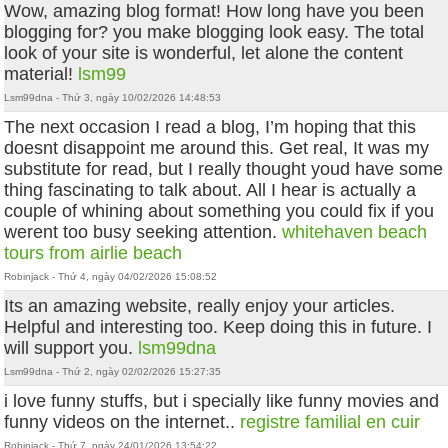
Wow, amazing blog format! How long have you been
blogging for? you make blogging look easy. The total
look of your site is wonderful, let alone the content
material!
lsm99
Lsm99dna - Thứ 3, ngày 10/02/2026 14:48:53
The next occasion I read a blog, I’m hoping that this
doesnt disappoint me around this. Get real, It was my
substitute for read, but I really thought youd have some
thing fascinating to talk about. All I hear is actually a
couple of whining about something you could fix if you
werent too busy seeking attention.
whitehaven beach
tours from airlie beach
Robinjack - Thứ 4, ngày 04/02/2026 15:08:52
Its an amazing website, really enjoy your articles.
Helpful and interesting too. Keep doing this in future. I
will support you.
lsm99dna
Lsm99dna - Thứ 2, ngày 02/02/2026 15:27:35
i love funny stuffs, but i specially like funny movies and
funny videos on the internet..
registre familial en cuir
Robinjack - Thứ 7, ngày 24/01/2026 13:54:22