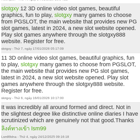
slotgxy
12 3D online video slot games, beautiful
graphics, fun to play,
slotgxy
many games to choose
from PGSLOT, the main website that provides new PG
slot games, latest in 2024, a new slot website opened.
Play slot games anywhere through the slotgxy888
website. Register for free.
slotgxy - Thứ 7, ngày 17/01/2026 05:17:09
11 3D online video slot games, beautiful graphics, fun
to play,
slotgxy
many games to choose from PGSLOT,
the main website that provides new PG slot games,
latest in 2024, a new slot website opened. Play slot
games anywhere through the slotgxy888 website.
Register for free.
slotgxy - Thứ 6, ngày 16/01/2026 10:17:00
It was incredibly all around formed and direct. Not in
the slightest degree like distinctive online diaries I have
scrutinized which are genuinely not that good.Thanks
ลิงค์ทางเข้า lsm99
Lsm99dna - Thứ 4, ngày 24/12/2025 09:16:18