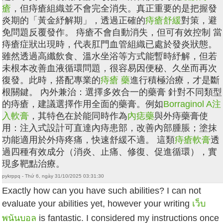
瘡
，但痔瘡組織並不會完全消失。真正重要的是把握發
炎期的「黃金紓解期」，透過正確的
痔瘡舒緩
對策，避
免問題反覆發作。 痔瘡不會自動消失，但可有效控制 當
痔瘡症狀出現時，代表肛門血管組織已處於發炎狀態。
雖然透過高纖飲食、溫水坐浴等方式能暫時紓解，但若
未根本改善血液循環問題，很容易因便秘、久坐而再次
復發。此時，搭配專業的
痔瘡 藥
進行積極治療，才是斷
根關鍵。 內外兼治：選擇多效合一的藥膏 針對不同類型
的痔瘡，建議選擇作用全面的藥膏。例如
Borraginol A注
入軟膏
，其特色在於能同時作為
內痣藥
與外痔藥膏使
用：注入式設計可直達內痔患部，改善內部腫脹；塗抹
功能適用於外痔疼痛，快速舒緩不適。 這類
痔瘡軟膏
透
過四種有效成分（消炎、止痛、修復、促進循環），實
現多靶點治療。
pykrppq - Thứ 6, ngày 31/10/2025 03:31:30
Exactly how can you have such abilities? I can not
evaluate your abilities yet, however your writing
เว็บ
พนันบอล
is fantastic. I considered my instructions once