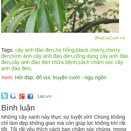
(BlogCayCanh.vn)
Tags:
cây anh đào đen
,
họ hồng
,
black cherry
,
cherry
đen
,
hình ảnh cây anh đào đen
,
công dụng cây anh đào
đen
,
cây anh đào đen chữa bệnh
,
cách chăm sóc cây
anh đào đen
,
Xem:
Hỏi đáp, đố vui, truyện cười - ngụ ngôn
Lazi.vn
Bình luận
Những cây xanh này thực sự tuyệt vời! Chúng không
chỉ làm đẹp không gian mà còn giúp lọc không khí rất
tốt. Tôi rất yêu thích cách bạn chăm sóc chúng, mong