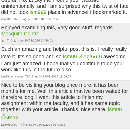
Useful info. Lucky me I found your website
unintentionally, and I am surprised why this twist of fate
did not took
lsm999
place in advance! I bookmarked it.
lsm999 - Thứ 2, ngày 30/03/2026 15:52:42
Enjoyed examining this, very good stuff, regards .
Mosquito Control
as - Thứ 2, ngày 30/03/2026 14:56:51
Such an amazing and helpful post this is. I really really
love it. It’s so good and so
lsm99 เข้าสู่ระบบ
awesome.
I am just amazed. I hope that you continue to do your
work like this in the future also.
lsm99 เข้าสู่ระบบ - Thứ 7, ngày 14/03/2026 18:56:57
Nice to be visiting your blog once more, it has been
months for me. Well this article that ive been waited for
therefore long. i want this article to finish my
assignment within the faculty, and it has same topic
together with your article. Thanks, nice share.
lsm99
เว็บตรง
LSM99DNA - Thứ 3, ngày 03/03/2026 05:03:52