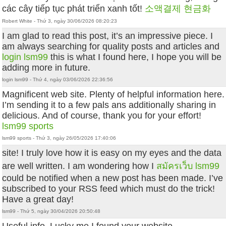
các cây tiếp tục phát triển xanh tốt!
소액결제 현금화
Robert White - Thứ 3, ngày 30/06/2026 08:20:23
I am glad to read this post, it’s an impressive piece. I
am always searching for quality posts and articles and
login lsm99
this is what I found here, I hope you will be
adding more in future.
login lsm99 - Thứ 4, ngày 03/06/2026 22:36:56
Magnificent web site. Plenty of helpful information here.
I’m sending it to a few pals ans additionally sharing in
delicious. And of course, thank you for your effort!
lsm99 sports
lsm99 sports - Thứ 3, ngày 26/05/2026 17:40:06
site! I truly love how it is easy on my eyes and the data
are well written. I am wondering how I
สมัครเว็บ lsm99
could be notified when a new post has been made. I’ve
subscribed to your RSS feed which must do the trick!
Have a great day!
lsm99 - Thứ 5, ngày 30/04/2026 20:50:48