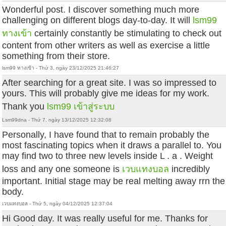
Wonderful post. I discover something much more
challenging on different blogs day-to-day. It will
lsm99
ทางเข้า
certainly constantly be stimulating to check out
content from other writers as well as exercise a little
something from their store.
lsm99 ทางเข้า - Thứ 3, ngày 23/12/2025 21:46:27
After searching for a great site. I was so impressed to
yours. This will probably give me ideas for my work.
Thank you
lsm99 เข้าสู่ระบบ
Lsm99dna - Thứ 7, ngày 13/12/2025 12:32:08
Personally, I have found that to remain probably the
most fascinating topics when it draws a parallel to. You
may find two to three new levels inside L . a . Weight
loss and any one someone is
เวบแทงบอล
incredibly
important. Initial stage may be real melting away rrn the
body.
เวบแทงบอล - Thứ 5, ngày 04/12/2025 12:37:04
Hi Good day. It was really useful for me. Thanks for