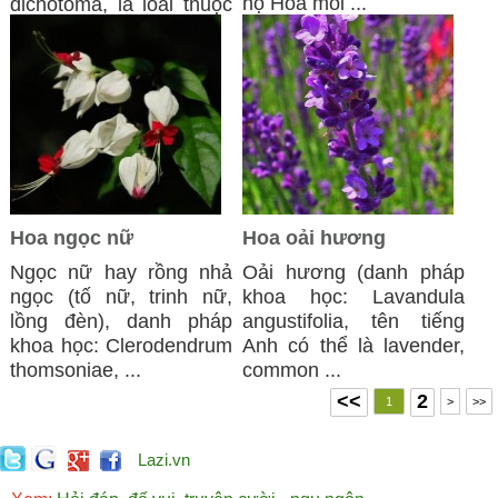
họ Hoa môi ...
dichotoma, là loài thuộc
chi Tử ...
Hoa ngọc nữ
Hoa oải hương
Ngọc nữ hay rồng nhả
Oải hương (danh pháp
ngọc (tố nữ, trinh nữ,
khoa học: Lavandula
lồng đèn), danh pháp
angustifolia, tên tiếng
khoa học: Clerodendrum
Anh có thể là lavender,
thomsoniae, ...
common ...
<<
2
1
>
>>
Lazi.vn