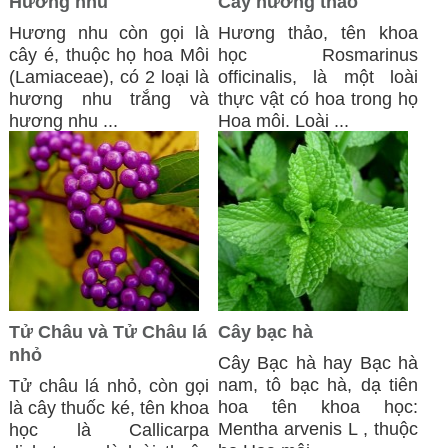
Hương nhu
Cây hương thảo
Hương nhu còn gọi là
Hương thảo, tên khoa
cây é, thuộc họ hoa Môi
học Rosmarinus
(Lamiaceae), có 2 loại là
officinalis, là một loài
hương nhu trắng và
thực vật có hoa trong họ
hương nhu ...
Hoa môi. Loài ...
Tử Châu và Tử Châu lá
Cây bạc hà
nhỏ
Cây Bạc hà hay Bạc hà
nam, tô bạc hà, dạ tiên
Tử châu lá nhỏ, còn gọi
hoa tên khoa học:
là cây thuốc ké, tên khoa
Mentha arvenis L , thuộc
học là Callicarpa