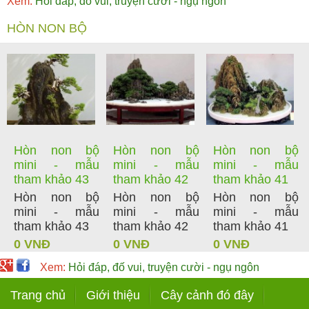
Xem:
Hỏi đáp, đố vui, truyện cười - ngụ ngôn
HÒN NON BỘ
Hòn non bộ
Hòn non bộ
Hòn non bộ
mini - mẫu
mini - mẫu
mini - mẫu
tham khảo 43
tham khảo 42
tham khảo 41
Hòn non bộ
Hòn non bộ
Hòn non bộ
mini - mẫu
mini - mẫu
mini - mẫu
tham khảo 43
tham khảo 42
tham khảo 41
0 VNĐ
0 VNĐ
0 VNĐ
Xem:
Hỏi đáp, đố vui, truyện cười - ngụ ngôn
Trang chủ
Giới thiệu
Cây cảnh đó đây