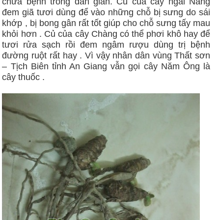
chữa bệnh trong dân gian. Củ của cây ngải Nàng
đem giã tươi dùng để vào những chỗ bị sưng do sái
khớp , bị bong gân rất tốt giúp cho chỗ sưng tấy mau
khỏi hơn . Củ của cây Chàng có thể phơi khô hay để
tươi rửa sạch rồi đem ngâm rượu dùng trị bệnh
đường ruột rất hay . Vì vậy nhân dân vùng Thất sơn
– Tịch Biên tỉnh An Giang vẫn gọi cây Năm Ông là
cây thuốc .