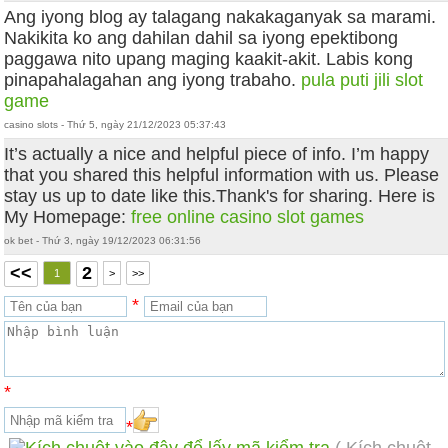
Ang iyong blog ay talagang nakakaganyak sa marami.
Nakikita ko ang dahilan dahil sa iyong epektibong
paggawa nito upang maging kaakit-akit. Labis kong
pinapahalagahan ang iyong trabaho.
pula puti
jili slot
game
casino slots - Thứ 5, ngày 21/12/2023 05:37:43
It’s actually a nice and helpful piece of info. I’m happy
that you shared this helpful information with us. Please
stay us up to date like this.Thank's for sharing. Here is
My Homepage:
free online casino slot games
ok bet - Thứ 3, ngày 19/12/2023 06:31:56
<<
2
1
>
>>
*
*
*