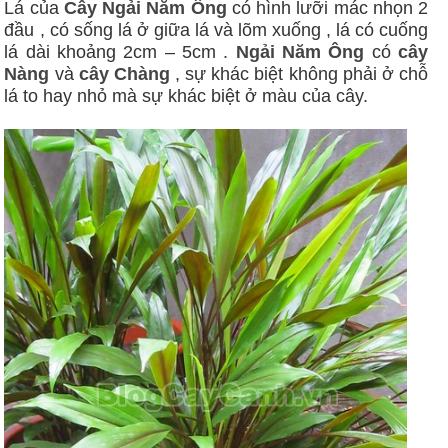
Lá của
Cây
Ngải Năm Ông
có hình lưỡi mác nhọn 2
đầu , có sống lá ở giữa lá và lõm xuống , lá có cuống
lá dài khoảng 2cm – 5cm .
Ngải Năm Ông
có
cây
Nàng
và
cây Chàng
, sự khác biệt không phải ở chỗ
lá to hay nhỏ mà sự khác biệt ở màu của cây.