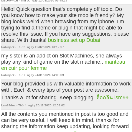
MEGAWAGI - Thứ 5, ngày 12/03/2026 09:48:17
Hello! Quick question that’s completely off topic. Do
you know how to make your site mobile friendly? My
blog looks weird when browsing from my iphone. I’m
trying to find a theme or plugin that might be able to
resolve this issue. If you have any suggestions, please
share. With thanks!
business set up Dubai
Robinjack - Thứ 5, ngày 12/02/2026 13:12:57
my sister is an addict on Slot Machines, she always
play any kind of game on the slot machine,,
manteau
en cuir pour femme
Robinjack - Thứ 7, ngày 24/01/2026 14:08:09
Your blog provided us with valuable information to work
with. Each & every tips of your post are awesome.
Thanks a lot for sharing. Keep blogging.
ล็อกอิน lsm99
Lsm99dna - Thứ 4, ngày 26/11/2025 12:53:02
All the contents you mentioned in post is too good and
can be very useful. I will keep it in mind, thanks for
sharing the information keep updating, looking forward