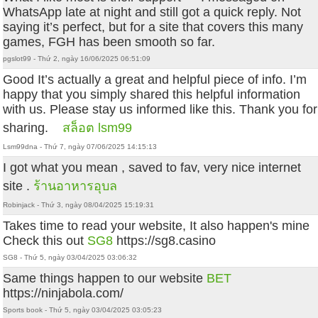
WhatsApp late at night and still got a quick reply. Not
saying it’s perfect, but for a site that covers this many
games, FGH has been smooth so far.
pgslot99 - Thứ 2, ngày 16/06/2025 06:51:09
Good It’s actually a great and helpful piece of info. I’m
happy that you simply shared this helpful information
with us. Please stay us informed like this. Thank you for
sharing.
สล็อต lsm99
Lsm99dna - Thứ 7, ngày 07/06/2025 14:15:13
I got what you mean , saved to fav, very nice internet
site .
ร้านอาหารอุบล
Robinjack - Thứ 3, ngày 08/04/2025 15:19:31
Takes time to read your website, It also happen's mine
Check this out
SG8
https://sg8.casino
SG8 - Thứ 5, ngày 03/04/2025 03:06:32
Same things happen to our website
BET
https://ninjabola.com/
Sports book - Thứ 5, ngày 03/04/2025 03:05:23