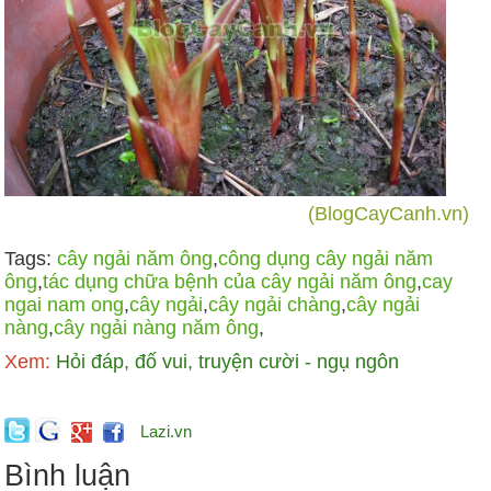
(BlogCayCanh.vn)
Tags:
cây ngải năm ông
,
công dụng cây ngải năm
ông
,
tác dụng chữa bệnh của cây ngải năm ông
,
cay
ngai nam ong
,
cây ngải
,
cây ngải chàng
,
cây ngải
nàng
,
cây ngải nàng năm ông
,
Xem:
Hỏi đáp, đố vui, truyện cười - ngụ ngôn
Lazi.vn
Bình luận