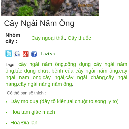
Cây Ngải Năm Ông
Nhóm
Cây ngoại thất
,
Cây thuốc
cây :
Lazi.vn
cây ngải năm ông
công dụng cây ngải năm
Tags:
,
ông
tác dụng chữa bệnh của cây ngải năm ông
cay
,
,
ngai nam ong
cây ngải
cây ngải chàng
cây ngải
,
,
,
nàng
cây ngải nàng năm ông
,
,
Có thể bạn sẽ thích :
Dây mỏ quạ (dây tổ kiến,tai chuột to,song ly to)
Hoa tam giác mạch
Hoa Địa lan