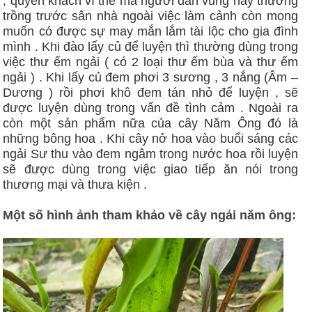
, quyến khách vì thế mà người dân vùng này thường
trồng trước sân nhà ngoài việc làm cảnh còn mong
muốn có được sự may mắn lắm tài lộc cho gia đình
mình . Khi đào lấy củ để luyện thì thường dùng trong
việc thư ếm ngải ( có 2 loại thư ếm bùa và thư ếm
ngải ) . Khi lấy củ đem phơi 3 sương , 3 nắng (Âm –
Dương ) rồi phơi khô đem tán nhỏ để luyện , sẽ
được luyện dùng trong vấn đề tình cảm . Ngoài ra
còn một sản phẩm nữa của cây Năm Ông đó là
những bông hoa . Khi cây nở hoa vào buổi sáng các
ngải Sư thu vào đem ngâm trong nước hoa rồi luyện
sẽ được dùng trong việc giao tiếp ăn nói trong
thương mại và thưa kiện .
Một số hình ảnh tham khảo về cây ngải năm ông: