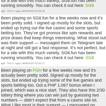
for a site with this much variety, SG8.fun has been
running smoothly. You can check it out here:
SG8
sg8 - Thứ 5, ngày 19/06/2025 02:06:16
Been playing on SG8.fun for a few weeks now and it’s
been pretty solid. I signed up mostly for the slots, but
ended up trying out the live casino and some sports
betting too. They’ve got promos like spin rewards and
prize draws that keep things interesting. What stood out
was their support — messaged them on Telegram late
at night and still got a fast response. It’s not perfect, but
for a site with this much variety, SG8.fun has been
running smoothly. You can check it out here:
SG8
sg8 - Thứ 5, ngày 19/06/2025 02:02:17
Been playing on
FGH
for a few weeks now and it's
actually been pretty solid. Signed up mostly for the
slots, but ended up trying some of the live games and
sports betting too. Got a PHP 1,067 bonus when I
joined, which was a nice start. They also have this 2/30
lottery thing where you can win just by guessing two
numbers — didn’t expect that from a casino site lol.
What I like most is their support — I messaged on