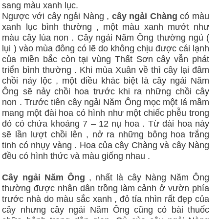
sang màu xanh lục.
Ngược với cây ngải Nàng ,
cây ngải Chàng
có màu
xanh lục bình thường , một màu xanh mướt như
màu cây lúa non . Cây ngải Năm Ông thường ngủ (
lụi ) vào mùa đông có lẽ do không chịu được cái lạnh
của miền bắc còn tại vùng Thất Sơn cây vẫn phát
triển bình thường . Khi mùa Xuân về thì cây lại đâm
chồi nảy lộc , một điều khác biệt là cây ngải Năm
Ông sẽ nảy chồi hoa trước khi ra những chồi cây
non . Trước tiên cây ngải Năm Ông mọc một lá mầm
mang một đài hoa có hình như một chiếc phễu trong
đó có chứa khoảng 7 – 12 nụ hoa . Từ đài hoa này
sẽ lần lượt chồi lên , nở ra những bông hoa trắng
tinh có nhụy vàng . Hoa của cây Chàng và cây Nàng
đều có hình thức và màu giống nhau .
Cây ngải Năm Ông
, nhất là cây Nàng Năm Ông
thường được nhân dân trồng làm cảnh ở vườn phía
trước nhà do màu sắc xanh , đỏ tía nhìn rất đẹp của
cây nhưng cây ngải Năm Ông cũng có bài thuốc