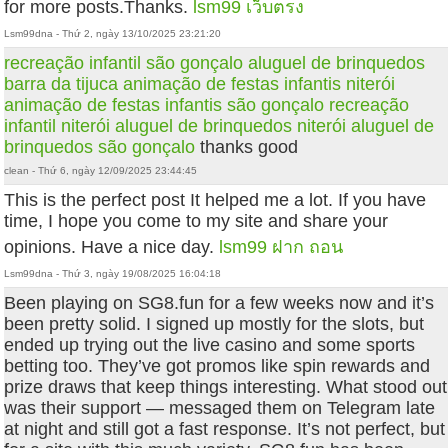
for more posts.Thanks.
lsm99 เว็บตรง
Lsm99dna - Thứ 2, ngày 13/10/2025 23:21:20
recreação infantil são gonçalo
aluguel de brinquedos
barra da tijuca
animação de festas infantis niterói
animação de festas infantis são gonçalo
recreação
infantil niterói
aluguel de brinquedos niterói
aluguel de
brinquedos são gonçalo
thanks good
clean - Thứ 6, ngày 12/09/2025 23:44:45
This is the perfect post It helped me a lot. If you have
time, I hope you come to my site and share your
opinions. Have a nice day.
lsm99 ฝาก ถอน
Lsm99dna - Thứ 3, ngày 19/08/2025 16:04:18
Been playing on SG8.fun for a few weeks now and it’s
been pretty solid. I signed up mostly for the slots, but
ended up trying out the live casino and some sports
betting too. They’ve got promos like spin rewards and
prize draws that keep things interesting. What stood out
was their support — messaged them on Telegram late
at night and still got a fast response. It’s not perfect, but