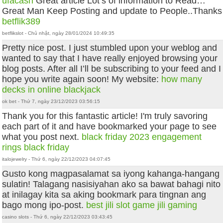
ufacash
Great article Lot’s of information to Read…
Great Man Keep Posting and update to People..Thanks
betflik389
betflikslot - Chủ nhật, ngày 28/01/2024 10:49:35
Pretty nice post. I just stumbled upon your weblog and
wanted to say that I have really enjoyed browsing your
blog posts. After all I’ll be subscribing to your feed and I
hope you write again soon! My website:
how many
decks in online blackjack
ok bet - Thứ 7, ngày 23/12/2023 03:56:15
Thank you for this fantastic article! I'm truly savoring
each part of it and have bookmarked your page to see
what you post next.
black friday 2023
engagement
rings black friday
italojewelry - Thứ 6, ngày 22/12/2023 04:07:45
Gusto kong magpasalamat sa iyong kahanga-hangang
sulatin! Talagang nasisiyahan ako sa bawat bahagi nito
at inilagay kita sa aking bookmark para tingnan ang
bago mong ipo-post.
best jili slot game
jili gaming
casino slots - Thứ 6, ngày 22/12/2023 03:43:45