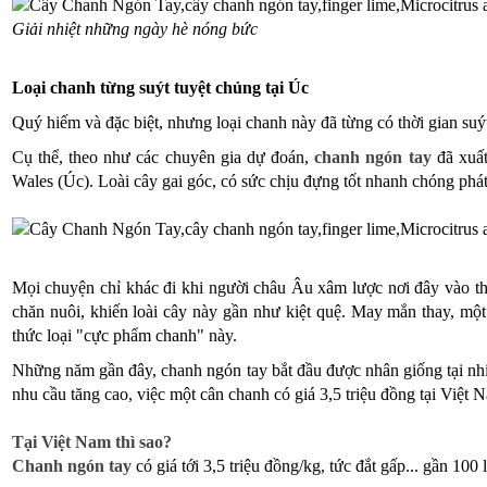
Giải nhiệt những ngày hè nóng bức
Loại chanh từng suýt tuyệt chủng tại Úc
Quý hiếm và đặc biệt, nhưng loại chanh này đã từng có thời gian suý
Cụ thể, theo như các chuyên gia dự đoán,
chanh ngón tay
đã xuất
Wales (Úc). Loài cây gai góc, có sức chịu đựng tốt nhanh chóng phá
Mọi chuyện chỉ khác đi khi người châu Âu xâm lược nơi đây vào th
chăn nuôi, khiến loài cây này gần như kiệt quệ. May mắn thay, mộ
thức loại "cực phẩm chanh" này.
Những năm gần đây, chanh ngón tay bắt đầu được nhân giống tại nhi
nhu cầu tăng cao, việc một cân chanh có giá 3,5 triệu đồng tại Việt 
Tại Việt Nam thì sao?
Chanh ngón tay
có giá tới 3,5 triệu đồng/kg, tức đắt gấp... gần 10