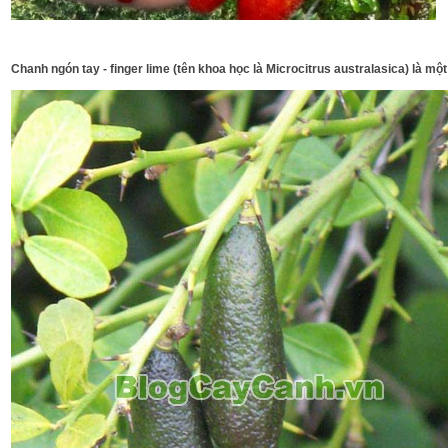
Chanh ngón tay - finger lime (tên khoa học là Microcitrus australasica) là mộ