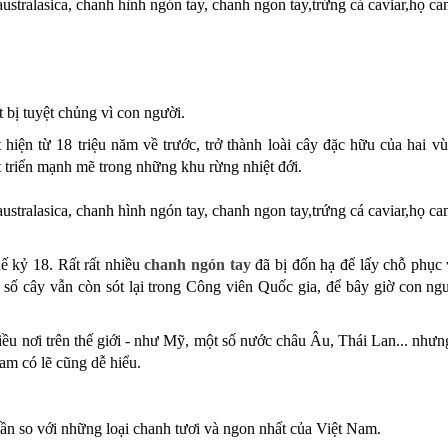
t bị tuyệt chủng vì con ngư
ời.
 hiện từ 18 triệu năm về trước, trở thành loài cây đặc hữu của hai 
t triển mạnh mẽ trong những khu rừng nhiệt đới.
ế kỷ 18. Rất rất nhiều
chanh ngón tay
đã bị đốn hạ để lấy chỗ phục
t số cây vẫn còn sót lại trong Công viên Quốc gia, để bây giờ con n
ều nơi trên thế giới - như Mỹ, một số nước châu Âu, Thái Lan... như
Nam có lẽ cũng dễ hiểu.
0 lần so với những loại chanh tươi và ngon nhất của Việt Nam.