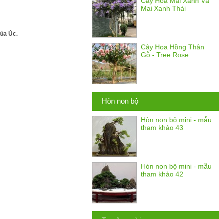
Cây Hoa Mai Xanh Và
Mai Xanh Thái
của Úc.
Cây Hoa Hồng Thân
Gỗ - Tree Rose
Hòn non bộ
Hòn non bộ mini - mẫu
tham khảo 43
Hòn non bộ mini - mẫu
tham khảo 42