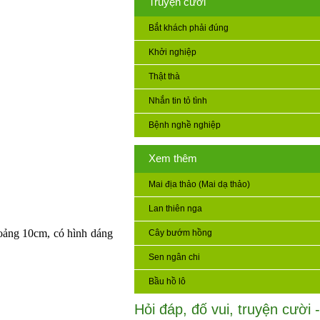
Truyện cười
Bắt khách phải đúng
Khởi nghiệp
Thật thà
Nhắn tin tỏ tình
Bệnh nghề nghiệp
Xem thêm
Mai địa thảo (Mai dạ thảo)
Lan thiên nga
hoảng 10cm, có hình dáng
Cây bướm hồng
Sen ngân chi
Bầu hồ lô
Hỏi đáp, đố vui, truyện cười -