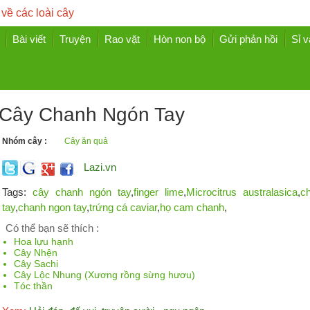
 về các loài cây
Bài viết
Truyện
Rao vặt
Hòn non bộ
Gửi phản hồi
Sỉ v
Cây Chanh Ngón Tay
Nhóm cây :
Cây ăn quả
Lazi.vn
Tags:
cây chanh ngón tay
,
finger lime
,
Microcitrus australasica
,
c
tay
,
chanh ngon tay
,
trứng cá caviar
,
họ cam chanh
,
Có thể bạn sẽ thích :
Hoa lựu hạnh
Cây Nhện
Cây Sachi
Cây Lộc Nhung (Xương rồng sừng hươu)
Tóc thần