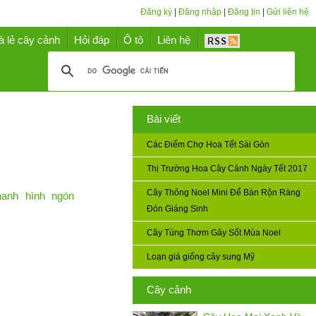
Đăng ký
|
Đăng nhập
|
Đăng tin
|
Gửi liên hệ
à lẻ cây cảnh
Hỏi đáp
Ô tô
Liên hệ
Bài viết
Các Điểm Chợ Hoa Tết Sài Gòn
Thị Trường Hoa Cây Cảnh Ngày Tết 2017
Cây Thông Noel Mini Để Bàn Rộn Ràng
hanh hình ngón
Đón Giáng Sinh
Cây Tùng Thơm Gây Sốt Mùa Noel
Loạn giá giống cây sung Mỹ
Cây cảnh