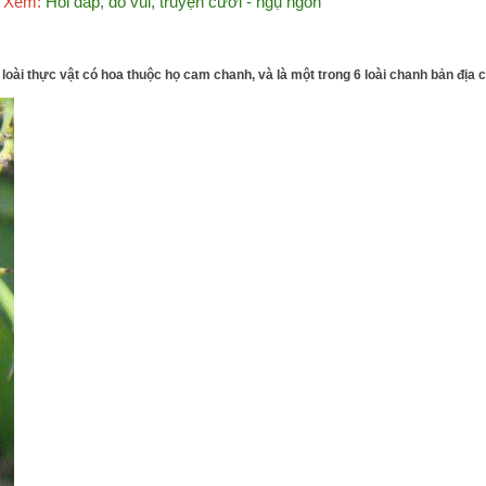
Xem:
Hỏi đáp, đố vui, truyện cười - ngụ ngôn
t loài thực vật có hoa thuộc họ cam chanh, và là một trong 6 loài chanh bản địa 