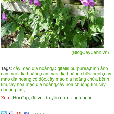
(BlogCayCanh.vn)
Tags:
cây mao địa hoàng
,
Digitalis purpurea
,
hình ảnh
cây mao địa hoàng
,
cây mao địa hoàng chữa bệnh
,
cây
mao địa hoàng có độc
,
cây mao địa hoàng chữa bệnh
tim
,
cây hoa mạo địa hoàng
,
cây hoa chuông tím
,
cây
chuông tím
,
Xem:
Hỏi đáp, đố vui, truyện cười - ngụ ngôn
Lazi.vn