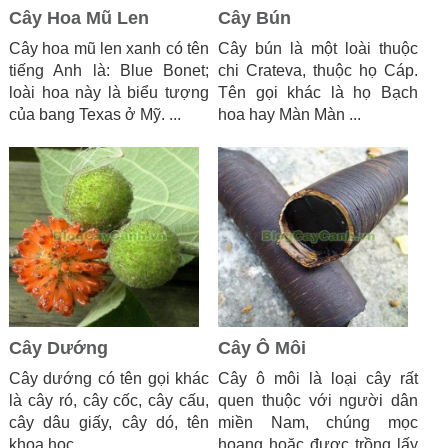
Cây Hoa Mũ Len
Cây Bún
Cây hoa mũ len xanh có tên
Cây bún là một loài thuộc
tiếng Anh là: Blue Bonet;
chi Crateva, thuộc họ Cáp.
loài hoa này là biểu tượng
Tên gọi khác là họ Bạch
của bang Texas ở Mỹ. ...
hoa hay Màn Màn ...
Cây Dướng
Cây Ô Môi
Cây dướng có tên gọi khác
Cây ô môi là loại cây rất
là cây ró, cây cốc, cây cấu,
quen thuộc với người dân
cây dâu giấy, cây dó, tên
miền Nam, chúng mọc
khoa học ...
hoang hoặc được trồng lấy