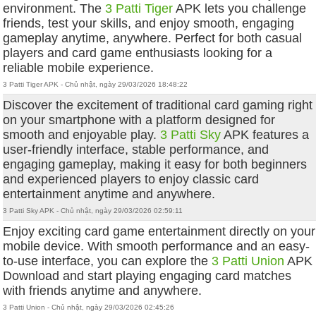
environment. The
3 Patti Tiger
APK lets you challenge
friends, test your skills, and enjoy smooth, engaging
gameplay anytime, anywhere. Perfect for both casual
players and card game enthusiasts looking for a
reliable mobile experience.
3 Patti Tiger APK - Chủ nhật, ngày 29/03/2026 18:48:22
Discover the excitement of traditional card gaming right
on your smartphone with a platform designed for
smooth and enjoyable play.
3 Patti Sky
APK features a
user-friendly interface, stable performance, and
engaging gameplay, making it easy for both beginners
and experienced players to enjoy classic card
entertainment anytime and anywhere.
3 Patti Sky APK - Chủ nhật, ngày 29/03/2026 02:59:11
Enjoy exciting card game entertainment directly on your
mobile device. With smooth performance and an easy-
to-use interface, you can explore the
3 Patti Union
APK
Download and start playing engaging card matches
with friends anytime and anywhere.
3 Patti Union - Chủ nhật, ngày 29/03/2026 02:45:26