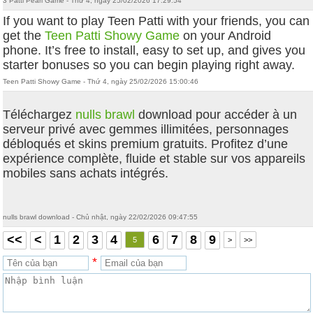
3 Patti Pearl Game - Thứ 4, ngày 25/02/2026 17:29:54
If you want to play Teen Patti with your friends, you can
get the
Teen Patti Showy Game
on your Android
phone. It’s free to install, easy to set up, and gives you
starter bonuses so you can begin playing right away.
Teen Patti Showy Game - Thứ 4, ngày 25/02/2026 15:00:46
Téléchargez
nulls brawl
download pour accéder à un
serveur privé avec gemmes illimitées, personnages
débloqués et skins premium gratuits. Profitez d’une
expérience complète, fluide et stable sur vos appareils
mobiles sans achats intégrés.
nulls brawl download - Chủ nhật, ngày 22/02/2026 09:47:55
<<
<
1
2
3
4
6
7
8
9
5
>
>>
*