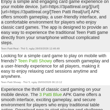
Enjoy a simple and engaging card game experience on
your mobile device. [url=https://3pattireal.org/][/url]
[url=https://3pattireal.org/]Teen Patti Real[/url] APK
offers smooth gameplay, a user-friendly interface, and
a comfortable environment for players who enjoy
classic card games. The app is designed to provide an
easy way to experience the traditional Teen Patti game
directly from your smartphone without complicated
steps.
Teen Patti Real - Thứ 5, ngày 26/03/2026 12:46:49
Looking for a simple card game to play on mobile with
friends?
Teen Patti Showy
offers smooth gameplay and
a user-friendly experience for all players, making it
easy to enjoy relaxing card sessions anytime and
anywhere.
Teen Patti Showy - Thứ 5, ngày 26/03/2026 06:13:12
Experience the thrill of classic card gaming on your
mobile device. The
3 Patti Blue
APK Game offers a
smooth interface, exciting gameplay, and secure
environment for players who enjoy traditional table