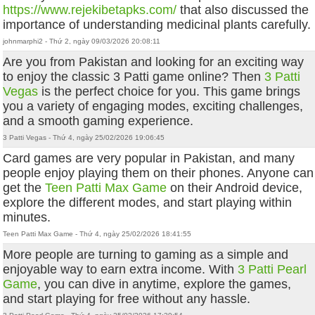
https://www.rejekibetapks.com/
that also discussed the
importance of understanding medicinal plants carefully.
johnmarphi2 - Thứ 2, ngày 09/03/2026 20:08:11
Are you from Pakistan and looking for an exciting way
to enjoy the classic 3 Patti game online? Then
3 Patti
Vegas
is the perfect choice for you. This game brings
you a variety of engaging modes, exciting challenges,
and a smooth gaming experience.
3 Patti Vegas - Thứ 4, ngày 25/02/2026 19:06:45
Card games are very popular in Pakistan, and many
people enjoy playing them on their phones. Anyone can
get the
Teen Patti Max Game
on their Android device,
explore the different modes, and start playing within
minutes.
Teen Patti Max Game - Thứ 4, ngày 25/02/2026 18:41:55
More people are turning to gaming as a simple and
enjoyable way to earn extra income. With
3 Patti Pearl
Game
, you can dive in anytime, explore the games,
and start playing for free without any hassle.