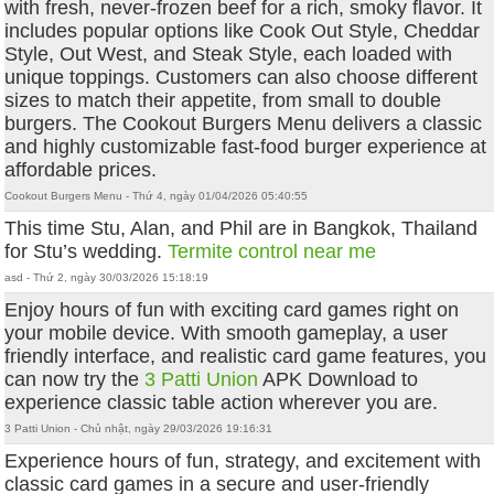
with fresh, never-frozen beef for a rich, smoky flavor. It
includes popular options like Cook Out Style, Cheddar
Style, Out West, and Steak Style, each loaded with
unique toppings. Customers can also choose different
sizes to match their appetite, from small to double
burgers. The Cookout Burgers Menu delivers a classic
and highly customizable fast-food burger experience at
affordable prices.
Cookout Burgers Menu - Thứ 4, ngày 01/04/2026 05:40:55
This time Stu, Alan, and Phil are in Bangkok, Thailand
for Stu’s wedding.
Termite control near me
asd - Thứ 2, ngày 30/03/2026 15:18:19
Enjoy hours of fun with exciting card games right on
your mobile device. With smooth gameplay, a user
friendly interface, and realistic card game features, you
can now try the
3 Patti Union
APK Download to
experience classic table action wherever you are.
3 Patti Union - Chủ nhật, ngày 29/03/2026 19:16:31
Experience hours of fun, strategy, and excitement with
classic card games in a secure and user-friendly