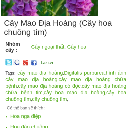
Cây Mao Địa Hoàng (Cây hoa
chuông tím)
Nhóm
Cây ngoại thất
,
Cây hoa
cây :
Lazi.vn
cây mao địa hoàng
Digitalis purpurea
hình ảnh
Tags:
,
,
cây mao địa hoàng
cây mao địa hoàng chữa
,
bệnh
cây mao địa hoàng có độc
cây mao địa hoàng
,
,
chữa bệnh tim
cây hoa mạo địa hoàng
cây hoa
,
,
chuông tím
cây chuông tím
,
,
Có thể bạn sẽ thích :
Hoa nga điệp
Hoa đào chuông