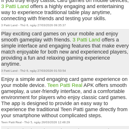
If you truly enjoy classic card games on mobile devices,
3 Patti Land
offers a highly engaging and entertaining
way to experience traditional table play anytime,
connecting with friends and testing your skills.
3 Patti Land - Thứ 6, ngày 27/03/2026 09:35:37
Play exciting card games on your mobile and enjoy
smooth gameplay with friends.
3 Patti Land
offers a
simple interface and engaging features that make every
match enjoyable for both new and experienced players,
providing a fun and relaxing gaming experience
anytime.
3 Patti Land - Thứ 6, ngày 27/03/2026 01:53:54
Enjoy a simple and engaging card game experience on
your mobile device.
Teen Patti Real
APK offers smooth
gameplay, a user-friendly interface, and a comfortable
environment for players who enjoy classic card games.
The app is designed to provide an easy way to
experience the traditional Teen Patti game directly from
your smartphone without complicated steps.
Teen Patti Real - Thứ 5, ngày 26/03/2026 12:48:29