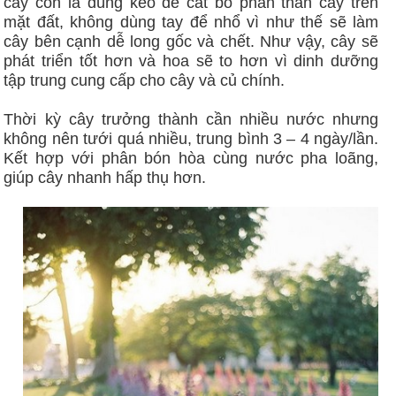
cây con là dùng kéo để cắt bỏ phần thân cây trên
mặt đất, không dùng tay để nhổ vì như thế sẽ làm
cây bên cạnh dễ long gốc và chết. Như vậy, cây sẽ
phát triển tốt hơn và hoa sẽ to hơn vì dinh dưỡng
tập trung cung cấp cho cây và củ chính.
Thời kỳ cây trưởng thành cần nhiều nước nhưng
không nên tưới quá nhiều, trung bình 3 – 4 ngày/lần.
Kết hợp với phân bón hòa cùng nước pha loãng,
giúp cây nhanh hấp thụ hơn.