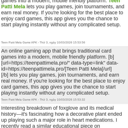
games into a modern, mobile friendly platform.
Teen
Patti Mela
lets you play games, join tournaments, and
earn real money. If you're looking for the best place to
enjoy card games, this app gives you the chance to
start playing instantly without any complicated setup.
Teen Patti Mela Game APK - Thứ 3, ngày 10/03/2026 15:53:56
An online gaming app that brings traditional card
games into a modern, mobile friendly platform. [b]
[url=https://teenpattimela.pro/" data-type=link" data-
id=https://teenpattimela.pro/]Teen Patti Mela[/url]
[/b] lets you play games, join tournaments, and earn
real money. If you're looking for the best place to enjoy
card games, this app gives you the chance to start
playing instantly without any complicated setup.
Teen Patti Mela Game APK - Thứ 3, ngày 10/03/2026 15:53:32
Interesting breakdown of foxglove and its medical
history—it's fascinating how a decorative plant ended
up playing such a major role in heart medications. I
recently read a similar educational piece on