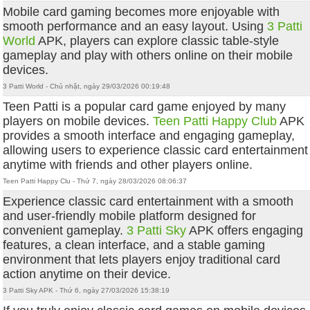
Mobile card gaming becomes more enjoyable with
smooth performance and an easy layout. Using
3 Patti
World
APK, players can explore classic table-style
gameplay and play with others online on their mobile
devices.
3 Patti World - Chủ nhật, ngày 29/03/2026 00:19:48
Teen Patti is a popular card game enjoyed by many
players on mobile devices.
Teen Patti Happy Club
APK
provides a smooth interface and engaging gameplay,
allowing users to experience classic card entertainment
anytime with friends and other players online.
Teen Patti Happy Clu - Thứ 7, ngày 28/03/2026 08:06:37
Experience classic card entertainment with a smooth
and user-friendly mobile platform designed for
convenient gameplay.
3 Patti Sky
APK offers engaging
features, a clean interface, and a stable gaming
environment that lets players enjoy traditional card
action anytime on their device.
3 Patti Sky APK - Thứ 6, ngày 27/03/2026 15:38:19