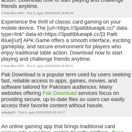
action. Download now to start playing and challenge
friends anytime.
3 Patti Blue APK - Thứ 6, ngày 20/03/2026 16:58:46
Experience the thrill of classic card gaming on your
mobile device. The [url=https://3pattiblueapk.cc/" data-
type=link" data-id=https://3pattiblueapk.cc/]3 Patti
Blue[/url] APK Game offers a smooth interface, exciting
gameplay, and secure environment for players who
enjoy traditional table action. Download now to start
playing and challenge friends anytime.
3 Patti Blue APK - Thứ 6, ngày 20/03/2026 16:58:11
Pak Download is a popular term used by users seeking
fast, reliable access to apps, games, movies, and
software tailored for Pakistani audiences. Many
websites offering
Pak Download
services focus on
providing secure, up-to-date files so users can easily
access their favorite content without hassle.
skillsdigi33 - Thứ 6, ngày 20/03/2026 05:34:27
An online gaming app that brings traditional card