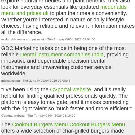
explore natural remedies and plant benefits, they also
look for everyday essentials like updated
mcdonalds
menu and prices uk
to plan their meals conveniently.
Whether you're interested in nature or daily lifestyle
choices, having reliable and relevant information makes
all the difference.
mcdonalds menu and prices uk - Thứ 2, ngày 06/04/2026 09:04:50
GDC Marketing takes pride in being one of the most
reliable
Dental instrument companies India
, providing
innovative and dependable precision dental
instruments and unwavering customer service
worldwide.
gdcmarketing - Thứ 2, ngày 06/04/2026 02:08:43
"I’ve been using the
CVportal website
, and it’s really
helpful for finding qualified professionals quickly. The
platform is easy to navigate, and it makes connecting
with the right talent so much faster and more efficient!"
CVportal website - Thứ 7, ngày 04/04/2026 08:16:09
The
Cookout Burgers Menu Cookout Burgers Menu
offers a wide selection of char-grilled burgers made